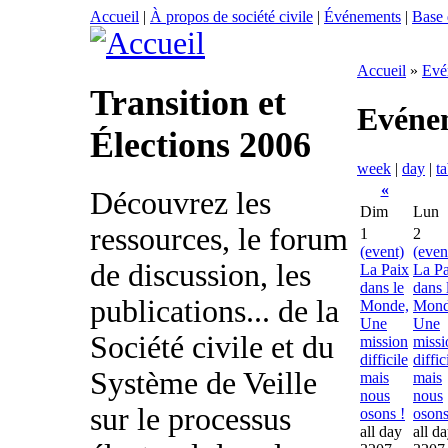
Accueil
|
À propos de société civile
|
Événements
|
Base
Accueil
»
Evé
Transition et
Evéne
Élections 2006
week
|
day
|
ta
«
Découvrez les
Dim
Lun
ressources, le forum
1
2
(event)
(even
de discussion, les
La Paix
La Pa
dans le
dans 
publications... de la
Monde,
Mond
Une
Une
Société civile et du
mission
missi
difficile
diffic
Système de Veille
mais
mais
nous
nous
sur le processus
osons !
osons
all day
all d