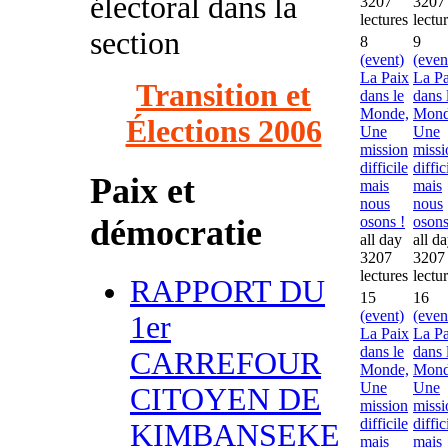
électoral dans la
3207
3207
lectures
lectu
section
8
9
(event)
(even
La Paix
La Pa
Transition et
dans le
dans 
Monde,
Mond
Élections 2006
Une
Une
mission
missi
difficile
diffic
Paix et
mais
mais
nous
nous
démocratie
osons !
osons
all day
all d
3207
3207
lectures
lectu
RAPPORT DU
15
16
(event)
(even
1er
La Paix
La Pa
dans le
dans 
CARREFOUR
Monde,
Mond
Une
Une
CITOYEN DE
mission
missi
difficile
diffic
KIMBANSEKE
mais
mais