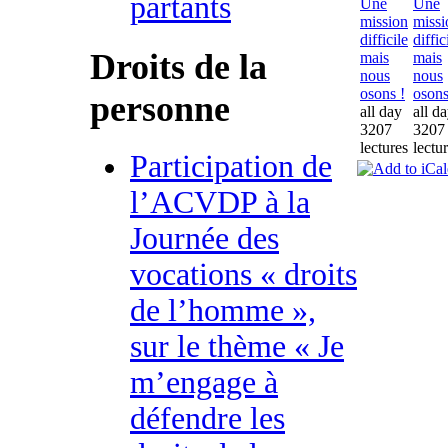
partants
Une
Une
mission
missi
difficile
diffic
Droits de la
mais
mais
nous
nous
osons !
osons
personne
all day
all d
3207
3207
lectures
lectu
Participation de
l’ACVDP à la
Journée des
vocations « droits
de l’homme »,
sur le thème « Je
m’engage à
défendre les