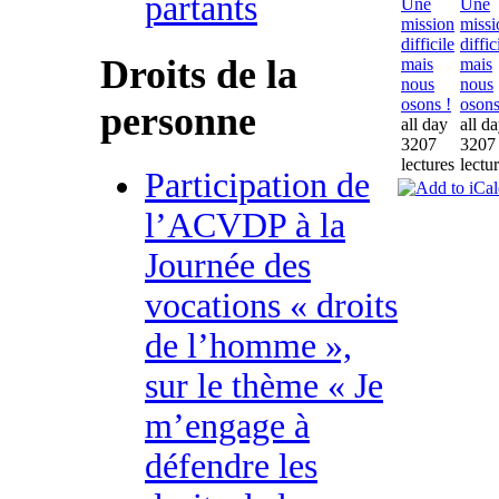
partants
Une
Une
mission
missi
difficile
diffic
Droits de la
mais
mais
nous
nous
osons !
osons
personne
all day
all d
3207
3207
lectures
lectu
Participation de
l’ACVDP à la
Journée des
vocations « droits
de l’homme »,
sur le thème « Je
m’engage à
défendre les