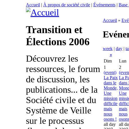
Accueil
|
À propos de société civile
|
Événements
|
Base
Accueil
»
Evé
Transition et
Evéne
Élections 2006
week
|
day
|
ta
«
Découvrez les
Dim
Lun
ressources, le forum
1
2
(event)
(even
de discussion, les
La Paix
La Pa
dans le
dans 
publications... de la
Monde,
Mond
Une
Une
Société civile et du
mission
missi
difficile
diffic
Système de Veille
mais
mais
nous
nous
sur le processus
osons !
osons
all day
all d