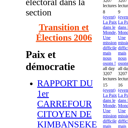
électoral dans la
3207
3207
lectures
lectu
section
8
9
(event)
(even
La Paix
La Pa
Transition et
dans le
dans 
Monde,
Mond
Élections 2006
Une
Une
mission
missi
difficile
diffic
Paix et
mais
mais
nous
nous
démocratie
osons !
osons
all day
all d
3207
3207
lectures
lectu
RAPPORT DU
15
16
(event)
(even
1er
La Paix
La Pa
dans le
dans 
CARREFOUR
Monde,
Mond
Une
Une
CITOYEN DE
mission
missi
difficile
diffic
KIMBANSEKE
mais
mais