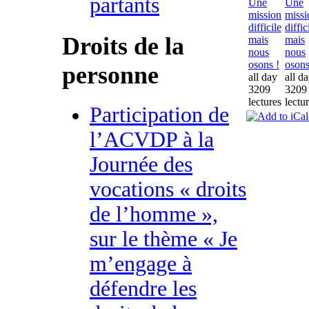
partants
Une
Une
mission
missi
difficile
diffic
Droits de la
mais
mais
nous
nous
osons !
osons
personne
all day
all d
3209
3209
lectures
lectu
Participation de
l’ACVDP à la
Journée des
vocations « droits
de l’homme »,
sur le thème « Je
m’engage à
défendre les