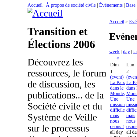
Accueil
|
À propos de société civile
|
Événements
|
Base
Accueil
»
Evé
Transition et
Evéne
Élections 2006
week
|
day
|
ta
«
Découvrez les
Dim
Lun
ressources, le forum
1
2
(event)
(even
de discussion, les
La Paix
La Pa
dans le
dans 
publications... de la
Monde,
Mond
Une
Une
Société civile et du
mission
missi
difficile
diffic
Système de Veille
mais
mais
nous
nous
sur le processus
osons !
osons
all day
all d