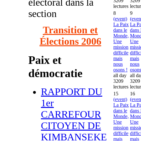
électoral dans la
3209
3209
lectures
lectu
section
8
9
(event)
(even
La Paix
La Pa
Transition et
dans le
dans 
Monde,
Mond
Élections 2006
Une
Une
mission
missi
difficile
diffic
Paix et
mais
mais
nous
nous
démocratie
osons !
osons
all day
all d
3209
3209
lectures
lectu
RAPPORT DU
15
16
(event)
(even
1er
La Paix
La Pa
dans le
dans 
CARREFOUR
Monde,
Mond
Une
Une
CITOYEN DE
mission
missi
difficile
diffic
KIMBANSEKE
mais
mais