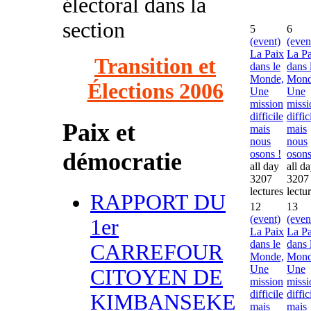
électoral dans la
section
5
6
(event)
(even
La Paix
La Pa
Transition et
dans le
dans 
Monde,
Mond
Élections 2006
Une
Une
mission
missi
difficile
diffic
Paix et
mais
mais
nous
nous
démocratie
osons !
osons
all day
all d
3207
3207
lectures
lectu
RAPPORT DU
12
13
(event)
(even
1er
La Paix
La Pa
dans le
dans 
CARREFOUR
Monde,
Mond
Une
Une
CITOYEN DE
mission
missi
difficile
diffic
KIMBANSEKE
mais
mais