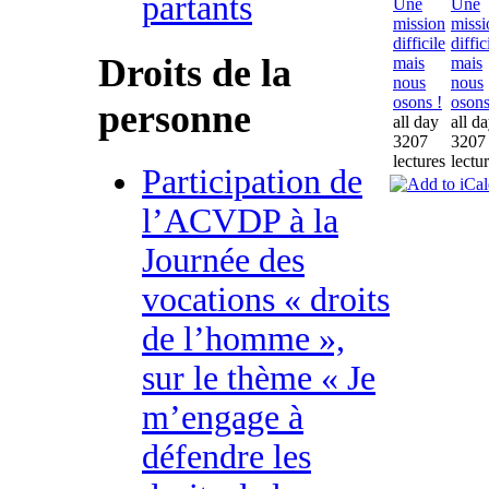
partants
Une
Une
mission
missi
difficile
diffic
Droits de la
mais
mais
nous
nous
osons !
osons
personne
all day
all d
3207
3207
lectures
lectu
Participation de
l’ACVDP à la
Journée des
vocations « droits
de l’homme »,
sur le thème « Je
m’engage à
défendre les