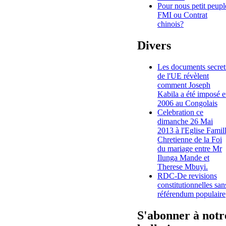
Pour nous petit peupl
FMI ou Contrat
chinois?
Divers
Les documents secret
de l'UE révèlent
comment Joseph
Kabila a été imposé 
2006 au Congolais
Celebration ce
dimanche 26 Mai
2013 à l'Eglise Famil
Chretienne de la Foi
du mariage entre Mr
Ilunga Mande et
Therese Mbuyi.
RDC-De revisions
constitutionnelles san
référendum populaire
S'abonner à notr