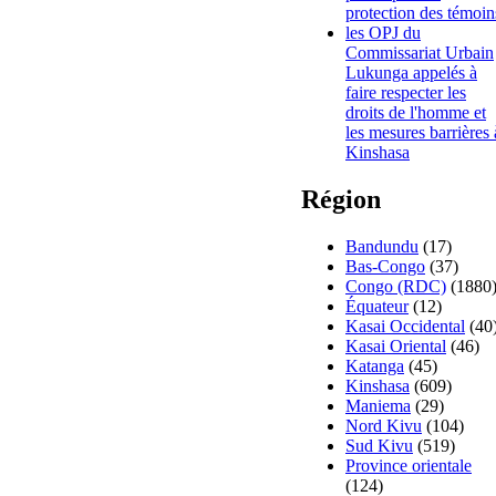
protection des témoin
les OPJ du
Commissariat Urbain
Lukunga appelés à
faire respecter les
droits de l'homme et
les mesures barrières 
Kinshasa
Région
Bandundu
(17)
Bas-Congo
(37)
Congo (RDC)
(1880
Équateur
(12)
Kasai Occidental
(40
Kasai Oriental
(46)
Katanga
(45)
Kinshasa
(609)
Maniema
(29)
Nord Kivu
(104)
Sud Kivu
(519)
Province orientale
(124)