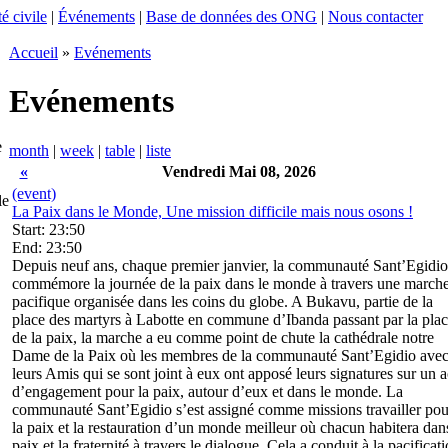
é civile
|
Événements
|
Base de données des ONG
|
Nous contacter
Accueil
»
Evénements
Evénements
e
month
|
week
|
table
|
liste
«
Vendredi Mai 08, 2026
(event)
le
La Paix dans le Monde, Une mission difficile mais nous osons !
Start: 23:50
End: 23:50
Depuis neuf ans, chaque premier janvier, la communauté Sant’Egidio
commémore la journée de la paix dans le monde à travers une march
pacifique organisée dans les coins du globe. A Bukavu, partie de la
place des martyrs à Labotte en commune d’Ibanda passant par la pla
de la paix, la marche a eu comme point de chute la cathédrale notre
Dame de la Paix où les membres de la communauté Sant’Egidio ave
leurs Amis qui se sont joint à eux ont apposé leurs signatures sur un a
d’engagement pour la paix, autour d’eux et dans le monde. La
communauté Sant’Egidio s’est assigné comme missions travailler pou
la paix et la restauration d’un monde meilleur où chacun habitera dan
paix et la fraternité à travers le dialogue. Cela a conduit à la pacificat