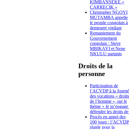
KIMBANSEKE «
CARRECIK »
Christopher NGOYI
MUTAMBA appelle
le peuple congolais à
demeurer vigilant
Remaniement du
Gouvernement
congolais : Steve
MBIKAYI et Nene
NKULU partants
Droits de la
personne
Participation de
l’ACVDP à la Journé
des vocations « droits
de l’homme », sur le
thème « Je m’engage
défendre les droits de
Procès en appel des
100 jours : l’ACVDP
plaide pour la