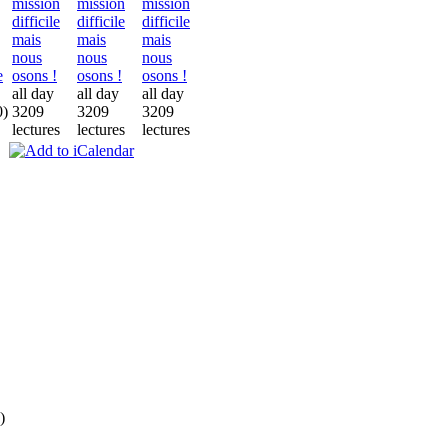
mission
mission
mission
difficile
difficile
difficile
mais
mais
mais
nous
nous
nous
osons !
osons !
osons !
e
all day
all day
all day
3209
3209
3209
0)
lectures
lectures
lectures
)