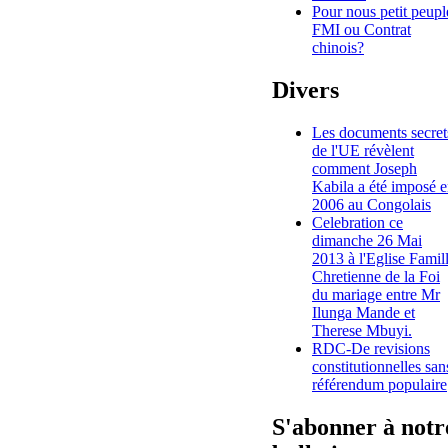
Pour nous petit peupl
FMI ou Contrat
chinois?
Divers
Les documents secret
de l'UE révèlent
comment Joseph
Kabila a été imposé 
2006 au Congolais
Celebration ce
dimanche 26 Mai
2013 à l'Eglise Famil
Chretienne de la Foi
du mariage entre Mr
Ilunga Mande et
Therese Mbuyi.
RDC-De revisions
constitutionnelles san
référendum populaire
S'abonner à notr