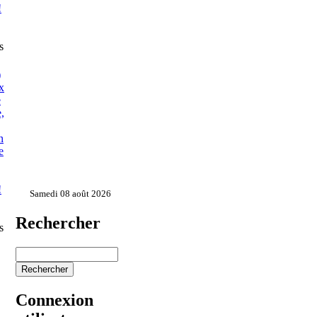
!
s
)
x
e
,
n
e
!
Samedi 08 août 2026
Rechercher
s
Connexion