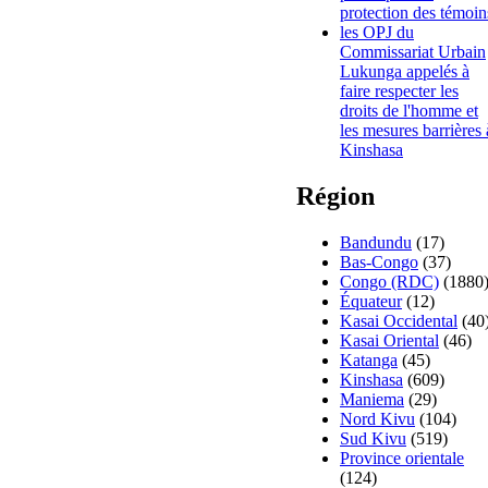
protection des témoin
les OPJ du
Commissariat Urbain
Lukunga appelés à
faire respecter les
droits de l'homme et
les mesures barrières 
Kinshasa
Région
Bandundu
(17)
Bas-Congo
(37)
Congo (RDC)
(1880
Équateur
(12)
Kasai Occidental
(40
Kasai Oriental
(46)
Katanga
(45)
Kinshasa
(609)
Maniema
(29)
Nord Kivu
(104)
Sud Kivu
(519)
Province orientale
(124)