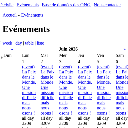
é civile
|
Événements
|
Base de données des ONG
|
Nous contacter
Accueil
»
Evénements
Evénements
e
week
|
day
|
table
|
liste
«
Juin 2026
»
Dim
Lun
Mar
Mer
Jeu
Ven
Sam
le
1
2
3
4
5
6
(event)
(event)
(event)
(event)
(event)
(event
La Paix
La Paix
La Paix
La Paix
La Paix
La Pai
dans le
dans le
dans le
dans le
dans le
dans l
Monde,
Monde,
Monde,
Monde,
Monde,
Monde
Une
Une
Une
Une
Une
Une
mission
mission
mission
mission
mission
missio
difficile
difficile
difficile
difficile
difficile
difficil
mais
mais
mais
mais
mais
mais
nous
nous
nous
nous
nous
nous
osons !
osons !
osons !
osons !
osons !
osons 
all day
all day
all day
all day
all day
all day
3209
3209
3209
3209
3209
3209