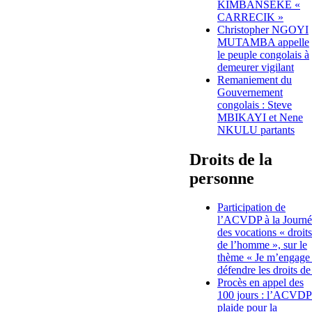
KIMBANSEKE «
CARRECIK »
Christopher NGOYI
MUTAMBA appelle
le peuple congolais à
demeurer vigilant
Remaniement du
Gouvernement
congolais : Steve
MBIKAYI et Nene
NKULU partants
Droits de la
personne
Participation de
l’ACVDP à la Journé
des vocations « droits
de l’homme », sur le
thème « Je m’engage
défendre les droits de
Procès en appel des
100 jours : l’ACVDP
plaide pour la