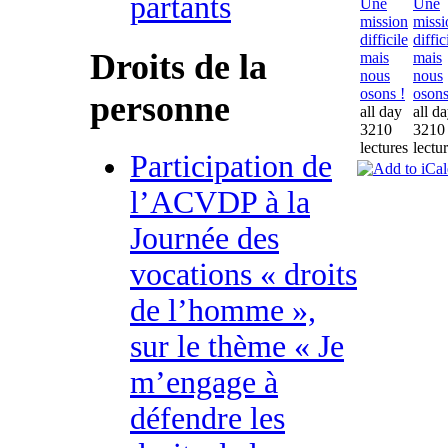
partants
Une
Une
mission
missi
difficile
diffic
Droits de la
mais
mais
nous
nous
osons !
osons
personne
all day
all d
3210
3210
lectures
lectu
Participation de
l’ACVDP à la
Journée des
vocations « droits
de l’homme »,
sur le thème « Je
m’engage à
défendre les