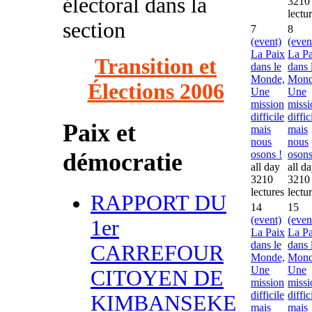
électoral dans la
3210
lectu
section
7
8
(event)
(even
La Paix
La Pa
Transition et
dans le
dans 
Monde,
Mond
Élections 2006
Une
Une
mission
missi
difficile
diffic
Paix et
mais
mais
nous
nous
démocratie
osons !
osons
all day
all d
3210
3210
lectures
lectu
RAPPORT DU
14
15
(event)
(even
1er
La Paix
La Pa
dans le
dans 
CARREFOUR
Monde,
Mond
Une
Une
CITOYEN DE
mission
missi
difficile
diffic
KIMBANSEKE
mais
mais