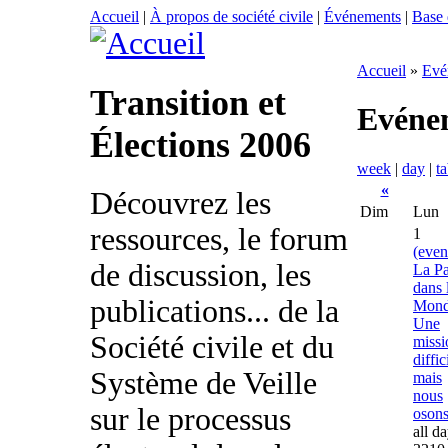
Accueil
|
À propos de société civile
|
Événements
|
Base
Accueil
»
Evé
Transition et
Evéne
Élections 2006
week
|
day
|
ta
«
Découvrez les
Dim
Lun
ressources, le forum
1
(even
de discussion, les
La Pa
dans 
publications... de la
Mond
Une
Société civile et du
missi
diffic
Système de Veille
mais
nous
sur le processus
osons
all d