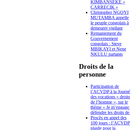
KIMBANSEKE «
CARRECIK »
Christopher NGOYI
MUTAMBA appelle
le peuple congolais à
demeurer vigilant
Remaniement du
Gouvernement
congolais : Steve
MBIKAYI et Nene
NKULU partants
Droits de la
personne
Participation de
l’ACVDP à la Journé
des vocations « droits
de l’homme », sur le
thème « Je m’engage
défendre les droits de
Procès en appel des
100 jours : l’ACVDP
plaide pour la