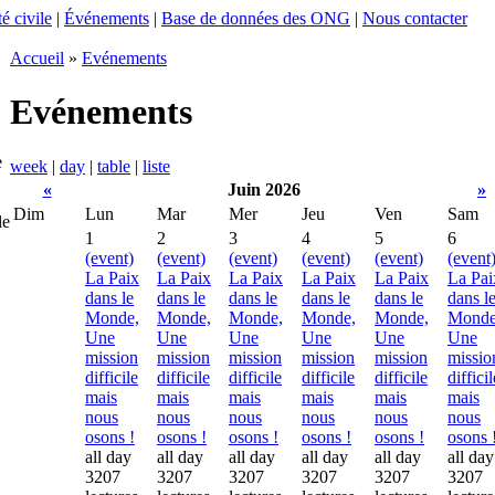
é civile
|
Événements
|
Base de données des ONG
|
Nous contacter
Accueil
»
Evénements
Evénements
e
week
|
day
|
table
|
liste
«
Juin 2026
»
Dim
Lun
Mar
Mer
Jeu
Ven
Sam
le
1
2
3
4
5
6
(event)
(event)
(event)
(event)
(event)
(event
La Paix
La Paix
La Paix
La Paix
La Paix
La Pai
dans le
dans le
dans le
dans le
dans le
dans l
Monde,
Monde,
Monde,
Monde,
Monde,
Monde
Une
Une
Une
Une
Une
Une
mission
mission
mission
mission
mission
missio
difficile
difficile
difficile
difficile
difficile
difficil
mais
mais
mais
mais
mais
mais
nous
nous
nous
nous
nous
nous
osons !
osons !
osons !
osons !
osons !
osons 
all day
all day
all day
all day
all day
all day
3207
3207
3207
3207
3207
3207