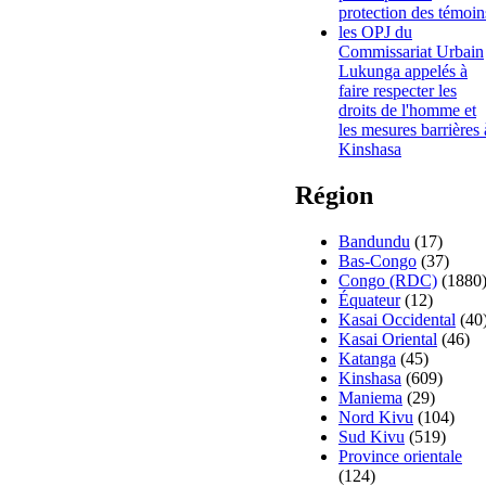
protection des témoin
les OPJ du
Commissariat Urbain
Lukunga appelés à
faire respecter les
droits de l'homme et
les mesures barrières 
Kinshasa
Région
Bandundu
(17)
Bas-Congo
(37)
Congo (RDC)
(1880
Équateur
(12)
Kasai Occidental
(40
Kasai Oriental
(46)
Katanga
(45)
Kinshasa
(609)
Maniema
(29)
Nord Kivu
(104)
Sud Kivu
(519)
Province orientale
(124)