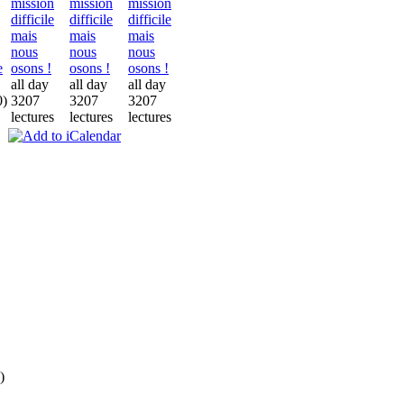
mission
mission
mission
difficile
difficile
difficile
mais
mais
mais
nous
nous
nous
osons !
osons !
osons !
e
all day
all day
all day
3207
3207
3207
0)
lectures
lectures
lectures
)