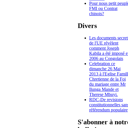
Pour nous petit peupl
FMI ou Contrat
chinois?
Divers
Les documents secret
de l'UE révèlent
comment Joseph
Kabila a été imposé 
2006 au Congolais
Celebration ce
dimanche 26 Mai
2013 à l'Eglise Famil
Chretienne de la Foi
du mariage entre Mr
Ilunga Mande et
Therese Mbuyi.
RDC-De revisions
constitutionnelles san
référendum populaire
S'abonner à notr