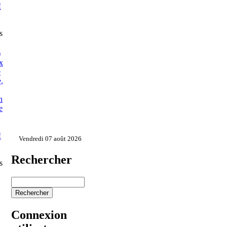
!
s
)
x
e
,
n
e
!
Vendredi 07 août 2026
Rechercher
s
Connexion