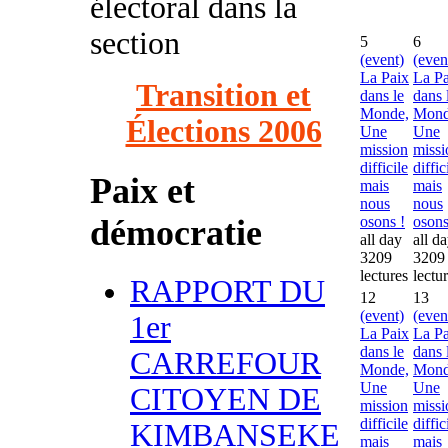
électoral dans la
section
5
6
(event)
(even
La Paix
La Pa
Transition et
dans le
dans 
Monde,
Mond
Élections 2006
Une
Une
mission
missi
difficile
diffic
Paix et
mais
mais
nous
nous
démocratie
osons !
osons
all day
all d
3209
3209
lectures
lectu
RAPPORT DU
12
13
(event)
(even
1er
La Paix
La Pa
dans le
dans 
CARREFOUR
Monde,
Mond
Une
Une
CITOYEN DE
mission
missi
difficile
diffic
KIMBANSEKE
mais
mais