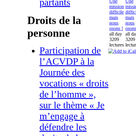
partants
Une
Une
mission
missi
difficile
diffic
Droits de la
mais
mais
nous
nous
osons !
osons
personne
all day
all d
3209
3209
lectures
lectu
Participation de
l’ACVDP à la
Journée des
vocations « droits
de l’homme »,
sur le thème « Je
m’engage à
défendre les