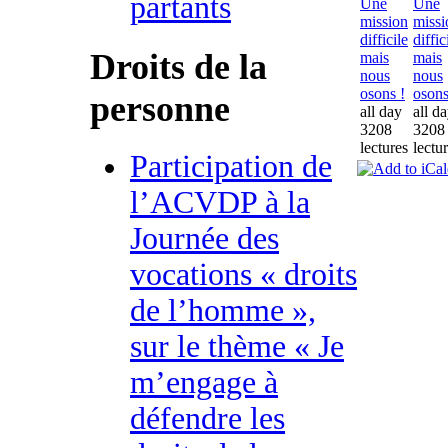
partants
Une
Une
mission
missi
difficile
diffic
Droits de la
mais
mais
nous
nous
osons !
osons
personne
all day
all d
3208
3208
lectures
lectu
Participation de
l’ACVDP à la
Journée des
vocations « droits
de l’homme »,
sur le thème « Je
m’engage à
défendre les