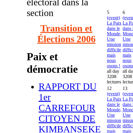
électoral dans la
section
5
6
(event)
(even
La Paix
La Pa
Transition et
dans le
dans 
Monde,
Mond
Élections 2006
Une
Une
mission
missi
difficile
diffic
Paix et
mais
mais
nous
nous
démocratie
osons !
osons
all day
all d
3208
3208
lectures
lectu
RAPPORT DU
12
13
(event)
(even
1er
La Paix
La Pa
dans le
dans 
CARREFOUR
Monde,
Mond
Une
Une
CITOYEN DE
mission
missi
difficile
diffic
KIMBANSEKE
mais
mais