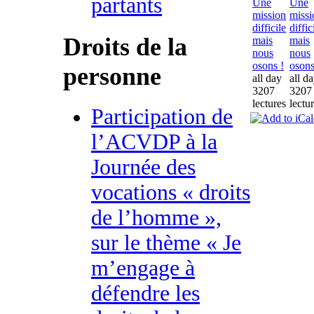
partants
Une
Une
mission
missi
difficile
diffic
Droits de la
mais
mais
nous
nous
osons !
osons
personne
all day
all d
3207
3207
lectures
lectu
Participation de
l’ACVDP à la
Journée des
vocations « droits
de l’homme »,
sur le thème « Je
m’engage à
défendre les