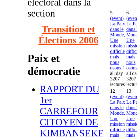
électoral dans la
section
5
6
(event)
(even
La Paix
La Pa
Transition et
dans le
dans 
Monde,
Mond
Élections 2006
Une
Une
mission
missi
difficile
diffic
Paix et
mais
mais
nous
nous
démocratie
osons !
osons
all day
all d
3207
3207
lectures
lectu
RAPPORT DU
12
13
(event)
(even
1er
La Paix
La Pa
dans le
dans 
CARREFOUR
Monde,
Mond
Une
Une
CITOYEN DE
mission
missi
difficile
diffic
KIMBANSEKE
mais
mais