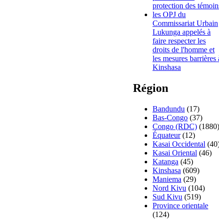
protection des témoin
les OPJ du
Commissariat Urbain
Lukunga appelés à
faire respecter les
droits de l'homme et
les mesures barrières 
Kinshasa
Région
Bandundu
(17)
Bas-Congo
(37)
Congo (RDC)
(1880
Équateur
(12)
Kasai Occidental
(40
Kasai Oriental
(46)
Katanga
(45)
Kinshasa
(609)
Maniema
(29)
Nord Kivu
(104)
Sud Kivu
(519)
Province orientale
(124)