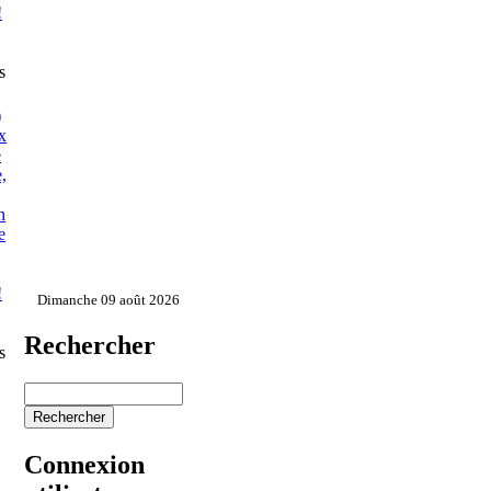
!
s
)
x
e
,
n
e
!
Dimanche 09 août 2026
Rechercher
s
Connexion