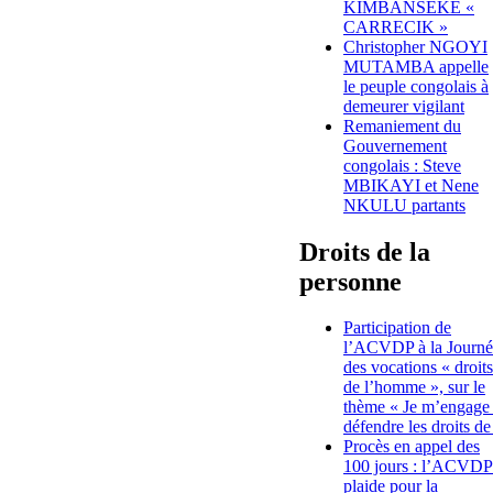
KIMBANSEKE «
CARRECIK »
Christopher NGOYI
MUTAMBA appelle
le peuple congolais à
demeurer vigilant
Remaniement du
Gouvernement
congolais : Steve
MBIKAYI et Nene
NKULU partants
Droits de la
personne
Participation de
l’ACVDP à la Journé
des vocations « droits
de l’homme », sur le
thème « Je m’engage
défendre les droits de
Procès en appel des
100 jours : l’ACVDP
plaide pour la