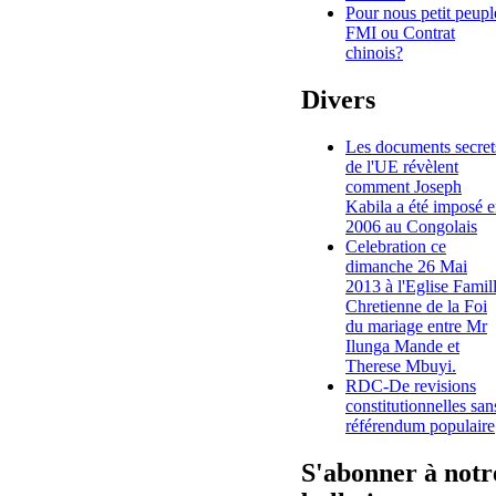
Pour nous petit peupl
FMI ou Contrat
chinois?
Divers
Les documents secret
de l'UE révèlent
comment Joseph
Kabila a été imposé 
2006 au Congolais
Celebration ce
dimanche 26 Mai
2013 à l'Eglise Famil
Chretienne de la Foi
du mariage entre Mr
Ilunga Mande et
Therese Mbuyi.
RDC-De revisions
constitutionnelles san
référendum populaire
S'abonner à notr