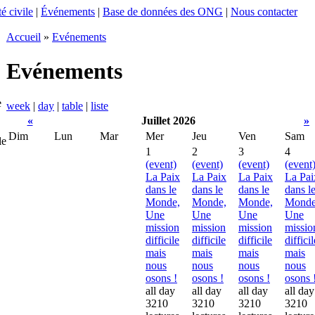
é civile
|
Événements
|
Base de données des ONG
|
Nous contacter
Accueil
»
Evénements
Evénements
e
week
|
day
|
table
|
liste
«
Juillet 2026
»
Dim
Lun
Mar
Mer
Jeu
Ven
Sam
le
1
2
3
4
(event)
(event)
(event)
(event
La Paix
La Paix
La Paix
La Pai
dans le
dans le
dans le
dans l
Monde,
Monde,
Monde,
Monde
Une
Une
Une
Une
mission
mission
mission
missio
difficile
difficile
difficile
difficil
mais
mais
mais
mais
nous
nous
nous
nous
osons !
osons !
osons !
osons 
all day
all day
all day
all day
3210
3210
3210
3210