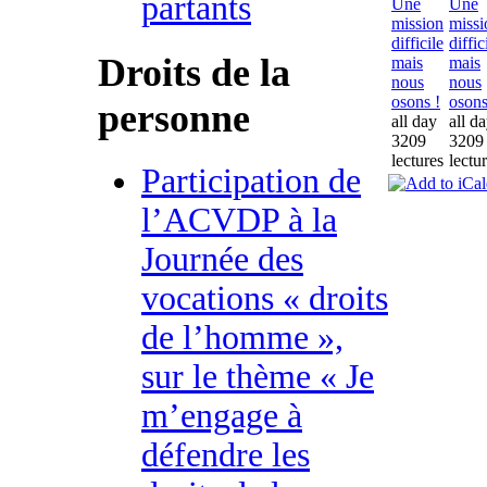
partants
Une
Une
mission
missi
difficile
diffic
Droits de la
mais
mais
nous
nous
osons !
osons
personne
all day
all d
3209
3209
lectures
lectu
Participation de
l’ACVDP à la
Journée des
vocations « droits
de l’homme »,
sur le thème « Je
m’engage à
défendre les