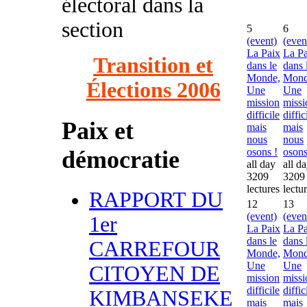
électoral dans la
section
5
6
(event)
(even
La Paix
La Pa
Transition et
dans le
dans 
Monde,
Mond
Élections 2006
Une
Une
mission
missi
difficile
diffic
Paix et
mais
mais
nous
nous
démocratie
osons !
osons
all day
all d
3209
3209
lectures
lectu
RAPPORT DU
12
13
(event)
(even
1er
La Paix
La Pa
dans le
dans 
CARREFOUR
Monde,
Mond
Une
Une
CITOYEN DE
mission
missi
difficile
diffic
KIMBANSEKE
mais
mais