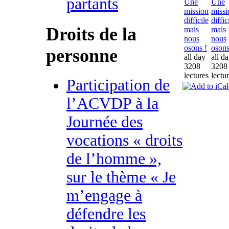
partants
Une
Une
mission
missi
difficile
diffic
Droits de la
mais
mais
nous
nous
osons !
osons
personne
all day
all d
3208
3208
lectures
lectu
Participation de
l’ACVDP à la
Journée des
vocations « droits
de l’homme »,
sur le thème « Je
m’engage à
défendre les