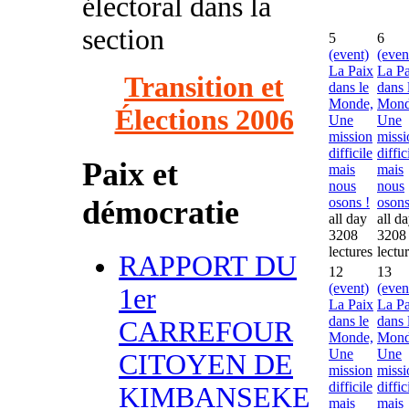
électoral dans la
section
5
6
(event)
(even
La Paix
La Pa
Transition et
dans le
dans 
Monde,
Mond
Élections 2006
Une
Une
mission
missi
difficile
diffic
Paix et
mais
mais
nous
nous
démocratie
osons !
osons
all day
all d
3208
3208
lectures
lectu
RAPPORT DU
12
13
(event)
(even
1er
La Paix
La Pa
dans le
dans 
CARREFOUR
Monde,
Mond
Une
Une
CITOYEN DE
mission
missi
difficile
diffic
KIMBANSEKE
mais
mais