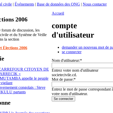
é civile
|
Événements
|
Base de données des ONG
|
Nous contacter
Accueil
ctions 2006
compte
 forum de discussion, les
d'utilisateur
 civile et du Système de Veille
ns la section
demander un nouveau mot de p
et Élections 2006
se connecter
ie
Nom d'utilisateur:
*
 CARREFOUR CITOYEN DE
Entrez votre nom d'utilisateur
ARRECIK »
societecivile.cd.
 MUTAMBA appelle le peuple
Mot de passe:
*
vigilant
ernement congolais : Steve
Entrez le mot de passe correspondant 
KULU partants
votre nom d'utilisateur.
sonne