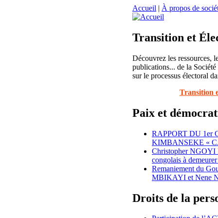
Accueil
|
À propos de sociét
Transition et Éle
Découvrez les ressources, le
publications... de la Société
sur le processus électoral da
Transition 
Paix et démocrat
RAPPORT DU 1er
KIMBANSEKE « C
Christopher NGOYI
congolais à demeurer 
Remaniement du Gouv
MBIKAYI et Nene N
Droits de la per