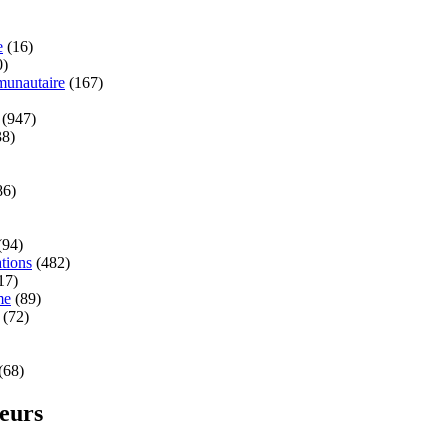
e
(16)
0)
unautaire
(167)
(947)
8)
86)
(94)
tions
(482)
17)
me
(89)
(72)
(68)
teurs