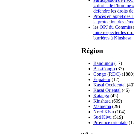
Participation de l’A
« droits de l’homme »
défendre les droits de
Procès en appel des 
la protection des tém
les OPJ du Commissa
faire respecter les dr
barrières à Kinshasa
Région
Bandundu
(17)
Bas-Congo
(37)
Congo (RDC)
(1880
Équateur
(12)
Kasai Occidental
(40
Kasai Oriental
(46)
Katanga
(45)
Kinshasa
(609)
Maniema
(29)
Nord Kivu
(104)
Sud Kivu
(519)
Province orientale
(1