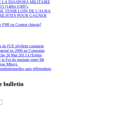
LA DIASPORA MILITAIRE
15 (14Hrs GMT).
SE TENIR LOIN DE L’AURA
BILISTES POUR GAGNER
le FMI ou Contrat chinois?
s de l'UE révèlent comment
imposé en 2006 au Congolais
che 26 Mai 2013 à l'Eglise
e la Foi du mariage entre Mr
rese Mbuyi.
stitutionnelles sans référendum
 bulletin