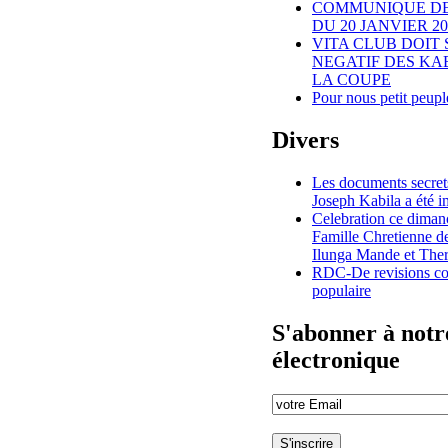
COMMUNIQUE DE 
DU 20 JANVIER 20
VITA CLUB DOIT 
NEGATIF DES KA
LA COUPE
Pour nous petit peup
Divers
Les documents secret
Joseph Kabila a été 
Celebration ce diman
Famille Chretienne d
Ilunga Mande et The
RDC-De revisions con
populaire
S'abonner à notre
électronique