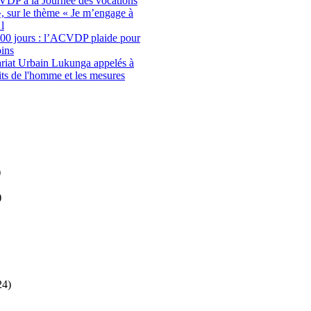
CVDP à la Journée des vocations
, sur le thème « Je m’engage à
 l
100 jours : l’ACVDP plaide pour
oins
riat Urbain Lukunga appelés à
oits de l'homme et les mesures
)
)
24)