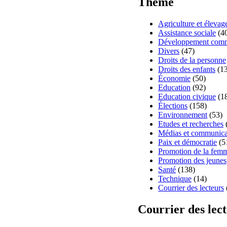
Thème
Agriculture et élevag
Assistance sociale
(4
Développement comm
Divers
(47)
Droits de la personne
Droits des enfants
(13
Économie
(50)
Education
(92)
Education civique
(1
Élections
(158)
Environnement
(53)
Etudes et recherches
Médias et communica
Paix et démocratie
(5
Promotion de la fem
Promotion des jeunes
Santé
(138)
Technique
(14)
Courrier des lecteurs
Courrier des lec