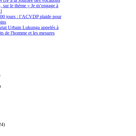
CVDP à la Journée des vocations
, sur le thème « Je m’engage à
 l
100 jours : l’ACVDP plaide pour
oins
riat Urbain Lukunga appelés à
oits de l'homme et les mesures
)
)
24)