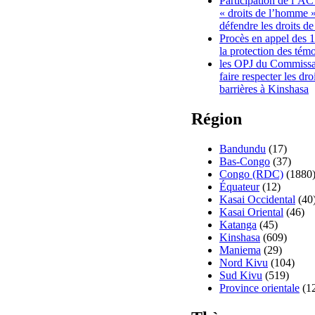
Participation de l’A
« droits de l’homme »
défendre les droits de
Procès en appel des 
la protection des tém
les OPJ du Commissa
faire respecter les dr
barrières à Kinshasa
Région
Bandundu
(17)
Bas-Congo
(37)
Congo (RDC)
(1880
Équateur
(12)
Kasai Occidental
(40
Kasai Oriental
(46)
Katanga
(45)
Kinshasa
(609)
Maniema
(29)
Nord Kivu
(104)
Sud Kivu
(519)
Province orientale
(1