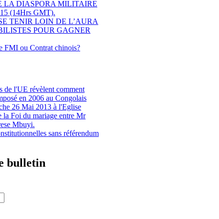
LA DIASPORA MILITAIRE
15 (14Hrs GMT).
SE TENIR LOIN DE L’AURA
BILISTES POUR GAGNER
le FMI ou Contrat chinois?
s de l'UE révèlent comment
imposé en 2006 au Congolais
che 26 Mai 2013 à l'Eglise
e la Foi du mariage entre Mr
rese Mbuyi.
stitutionnelles sans référendum
 bulletin