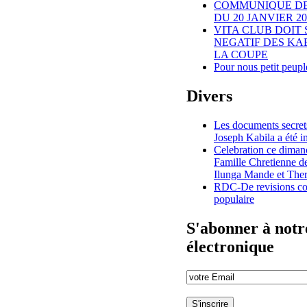
COMMUNIQUE DE 
DU 20 JANVIER 20
VITA CLUB DOIT 
NEGATIF DES KA
LA COUPE
Pour nous petit peup
Divers
Les documents secret
Joseph Kabila a été 
Celebration ce diman
Famille Chretienne d
Ilunga Mande et The
RDC-De revisions con
populaire
S'abonner à notre
électronique