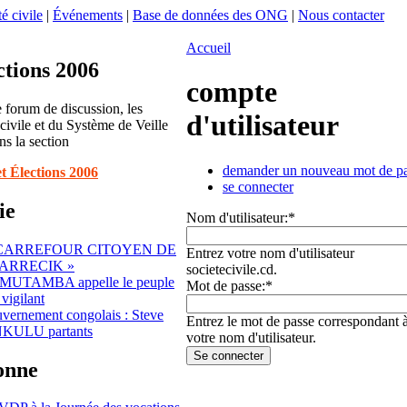
é civile
|
Événements
|
Base de données des ONG
|
Nous contacter
Accueil
ctions 2006
compte
 forum de discussion, les
d'utilisateur
 civile et du Système de Veille
ns la section
demander un nouveau mot de p
et Élections 2006
se connecter
ie
Nom d'utilisateur:
*
 CARREFOUR CITOYEN DE
Entrez votre nom d'utilisateur
ARRECIK »
societecivile.cd.
 MUTAMBA appelle le peuple
Mot de passe:
*
vigilant
ernement congolais : Steve
Entrez le mot de passe correspondant 
KULU partants
votre nom d'utilisateur.
sonne