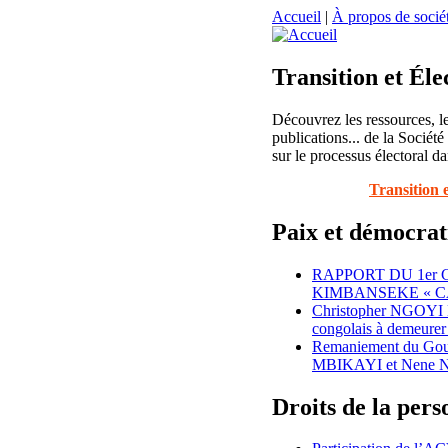
Accueil
|
À propos de sociét
Transition et Éle
Découvrez les ressources, le
publications... de la Société
sur le processus électoral da
Transition 
Paix et démocrat
RAPPORT DU 1er
KIMBANSEKE « C
Christopher NGOYI
congolais à demeurer 
Remaniement du Gouv
MBIKAYI et Nene N
Droits de la per