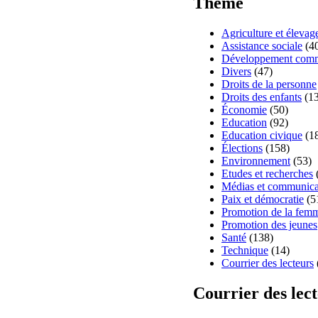
Thème
Agriculture et élevag
Assistance sociale
(4
Développement comm
Divers
(47)
Droits de la personne
Droits des enfants
(13
Économie
(50)
Education
(92)
Education civique
(1
Élections
(158)
Environnement
(53)
Etudes et recherches
Médias et communica
Paix et démocratie
(5
Promotion de la fem
Promotion des jeunes
Santé
(138)
Technique
(14)
Courrier des lecteurs
Courrier des lec