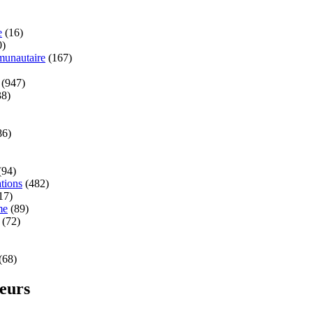
e
(16)
0)
unautaire
(167)
(947)
8)
86)
(94)
tions
(482)
17)
me
(89)
(72)
(68)
teurs