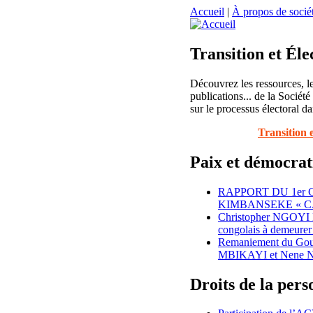
Accueil
|
À propos de sociét
Transition et Éle
Découvrez les ressources, le
publications... de la Société
sur le processus électoral da
Transition 
Paix et démocrat
RAPPORT DU 1er
KIMBANSEKE « C
Christopher NGOYI
congolais à demeurer 
Remaniement du Gouv
MBIKAYI et Nene N
Droits de la per