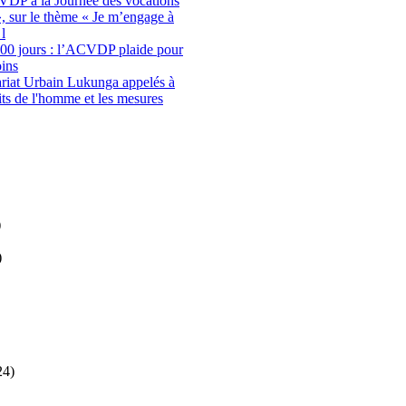
CVDP à la Journée des vocations
, sur le thème « Je m’engage à
 l
100 jours : l’ACVDP plaide pour
oins
riat Urbain Lukunga appelés à
oits de l'homme et les mesures
)
)
24)