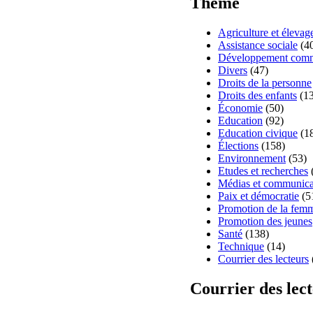
Thème
Agriculture et élevag
Assistance sociale
(4
Développement comm
Divers
(47)
Droits de la personne
Droits des enfants
(13
Économie
(50)
Education
(92)
Education civique
(1
Élections
(158)
Environnement
(53)
Etudes et recherches
Médias et communica
Paix et démocratie
(5
Promotion de la fem
Promotion des jeunes
Santé
(138)
Technique
(14)
Courrier des lecteurs
Courrier des lec