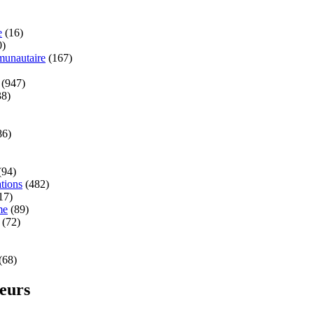
e
(16)
0)
unautaire
(167)
(947)
8)
86)
(94)
tions
(482)
17)
me
(89)
(72)
(68)
teurs