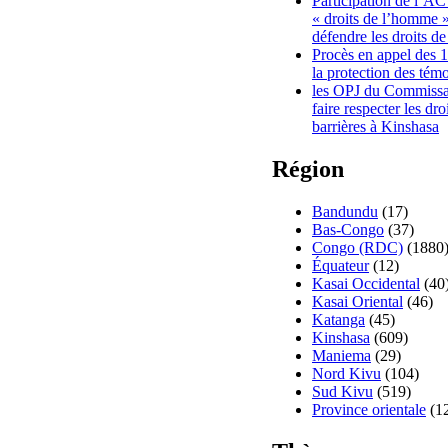
Participation de l’A
« droits de l’homme »
défendre les droits de
Procès en appel des 
la protection des tém
les OPJ du Commissa
faire respecter les dr
barrières à Kinshasa
Région
Bandundu
(17)
Bas-Congo
(37)
Congo (RDC)
(1880
Équateur
(12)
Kasai Occidental
(40
Kasai Oriental
(46)
Katanga
(45)
Kinshasa
(609)
Maniema
(29)
Nord Kivu
(104)
Sud Kivu
(519)
Province orientale
(1