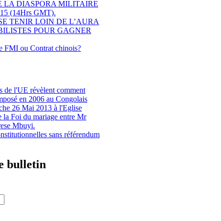
LA DIASPORA MILITAIRE
15 (14Hrs GMT).
SE TENIR LOIN DE L’AURA
BILISTES POUR GAGNER
le FMI ou Contrat chinois?
s de l'UE révèlent comment
imposé en 2006 au Congolais
che 26 Mai 2013 à l'Eglise
e la Foi du mariage entre Mr
rese Mbuyi.
stitutionnelles sans référendum
 bulletin