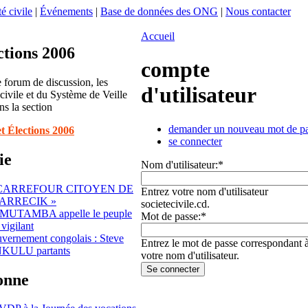
é civile
|
Événements
|
Base de données des ONG
|
Nous contacter
Accueil
ctions 2006
compte
 forum de discussion, les
d'utilisateur
 civile et du Système de Veille
ns la section
demander un nouveau mot de p
et Élections 2006
se connecter
ie
Nom d'utilisateur:
*
 CARREFOUR CITOYEN DE
Entrez votre nom d'utilisateur
ARRECIK »
societecivile.cd.
 MUTAMBA appelle le peuple
Mot de passe:
*
vigilant
ernement congolais : Steve
Entrez le mot de passe correspondant 
KULU partants
votre nom d'utilisateur.
sonne