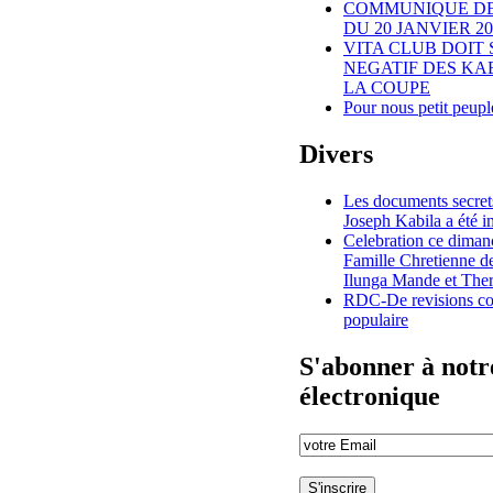
COMMUNIQUE DE 
DU 20 JANVIER 20
VITA CLUB DOIT 
NEGATIF DES KA
LA COUPE
Pour nous petit peup
Divers
Les documents secret
Joseph Kabila a été 
Celebration ce diman
Famille Chretienne d
Ilunga Mande et The
RDC-De revisions con
populaire
S'abonner à notre
électronique