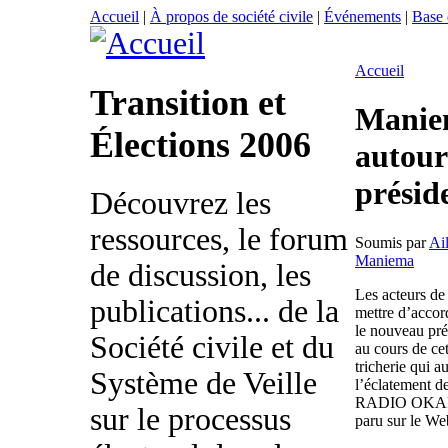
Accueil
|
À propos de société civile
|
Événements
|
Base
Accueil
Transition et
Maniem
Élections 2006
autour
préside
Découvrez les
ressources, le forum
Soumis par
Ai
Maniema
de discussion, les
Les acteurs de 
publications... de la
mettre d’accor
le nouveau pré
Société civile et du
au cours de cet
tricherie qui a
Système de Veille
l’éclatement d
RADIO OKA
sur le processus
paru sur le We