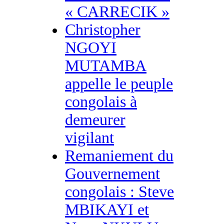
« CARRECIK »
Christopher
NGOYI
MUTAMBA
appelle le peuple
congolais à
demeurer
vigilant
Remaniement du
Gouvernement
congolais : Steve
MBIKAYI et