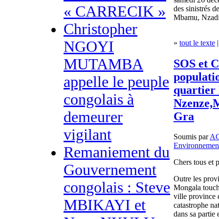
« CARRECIK »
des sinistrés 
Mbamu, Nzadi 
Christopher
NGOYI
»
tout le texte
|
MUTAMBA
SOS et C
populatio
appelle le peuple
quartie
congolais à
Nzenze,M
demeurer
Gra
vigilant
Soumis par
A
Environnemen
Remaniement du
Chers tous et p
Gouvernement
Outre les prov
congolais : Steve
Mongala touché
ville province
MBIKAYI et
catastrophe nat
dans sa partie