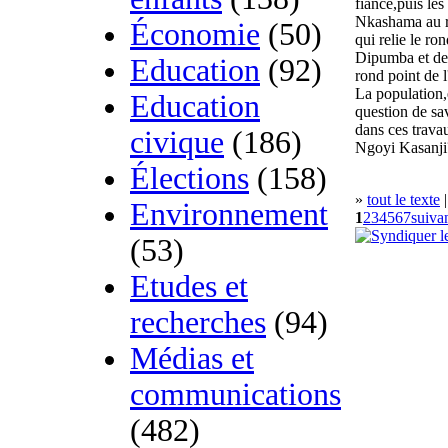
fiancé,puis les
Nkashama au r
Économie
(50)
qui relie le ro
Dipumba et de l
Education
(92)
rond point de l
La population,
Education
question de savo
dans ces trav
civique
(186)
Ngoyi Kasanji
Élections
(158)
»
tout le texte
|
Environnement
1
2
3
4
5
6
7
suivan
(53)
Etudes et
recherches
(94)
Médias et
communications
(482)