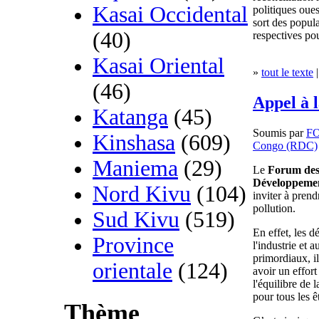
Kasai Occidental
politiques oue
sort des popula
(40)
respectives pou
Kasai Oriental
»
tout le texte
|
(46)
Appel à 
Katanga
(45)
Soumis par
F
Kinshasa
(609)
Congo (RDC)
Maniema
(29)
Le
Forum des 
Développem
Nord Kivu
(104)
inviter à prend
pollution.
Sud Kivu
(519)
En effet, les 
Province
l'industrie et
primordiaux, il
orientale
(124)
avoir un effor
l'équilibre de
pour tous les ê
Thème