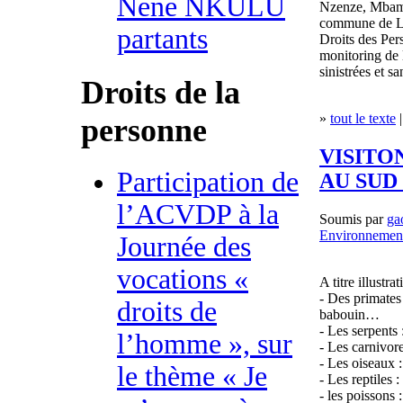
Nene NKULU
Nzenze, Mbamu
commune de Li
partants
Droits des Per
monitoring de l
sinistrées et sa
Droits de la
»
tout le texte
|
personne
VISITO
Participation de
AU SUD
l’ACVDP à la
Soumis par
ga
Environnemen
Journée des
vocations «
A titre illustra
- Des primates
droits de
babouin…
- Les serpents
l’homme », sur
- Les carnivor
- Les oiseaux 
le thème « Je
- Les reptiles 
- les poissons 