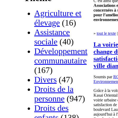
C’est ainsi qu
Associations
concernées à
Agriculture et
pour l’amélior
environneme
élevage
(16)
Assistance
»
tout le texte
|
sociale
(40)
La voiri
Développement
change d
satisfact
communautaire
ville dia
(167)
Soumis par
R
Divers
(47)
Environnemen
Droits de la
Gråce à la vol
Kasai Oriental
personne
(947)
voirie urbaine
satisfaction d
Droits des
boulevard Laur
aujourd'hui à l
enfants
(138)