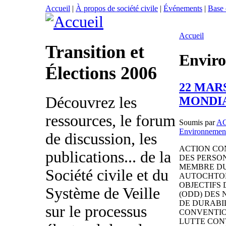
Accueil
|
À propos de société civile
|
Événements
|
Base
Accueil
Transition et
Envir
Élections 2006
22 MARS
Découvrez les
MONDIA
ressources, le forum
Soumis par
A
Environnemen
de discussion, les
ACTION CO
publications... de la
DES PERSO
MEMBRE DU
Société civile et du
AUTOCHTON
OBJECTIFS
Système de Veille
(ODD) DES 
DE DURABI
sur le processus
CONVENTIO
LUTTE CON