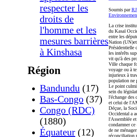
respecter les
Soumis par
R
Environnemen
droits de
La crise instit
l'homme et les
du Kasaï Occid
entre les dépu
mesures barrières
Nation (UN)et 
Présidentielle 
à Kinshasa
les intérêts su
vit qu'à des pr
Ville chaque f
Région
voyage ou à te
injurieux à tra
population ne p
Bandundu
(17)
Le point culmi
sein du législa
Bas-Congo
(37)
l'échange des 
et celui de l'A
Congo (RDC)
Déçue, la Soc
Occidental a a
(1880)
l'Assemblée e
condamner ce c
Équateur
(12)
de ne ménager 
réconciliation