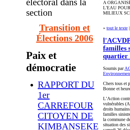
électoral dans la
A ORGANISÉ
L'EAU POUR
section
MILIEUX S
Transition et
»
tout le texte
|
Élections 2006
l'ACVDP 
familles 
Paix et
quartier
démocratie
Soumis par
A
Environnemen
RAPPORT DU
Chers tous et 
Bonne et heur
1er
L’Action contr
CARREFOUR
vulnérables (
droits humains
CITOYEN DE
familles sinis
la commune de 
KIMBANSEKE
situation des s
samedi 26 déce