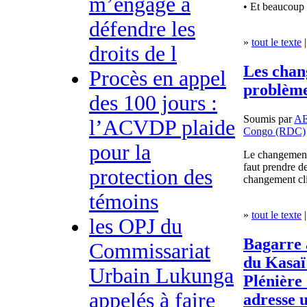
m’engage à
• Et beaucoup 
défendre les
»
tout le texte
|
droits de l
Les chan
Procès en appel
problème
des 100 jours :
Soumis par
A
l’ACVDP plaide
Congo (RDC)
pour la
Le changement c
faut prendre d
protection des
changement cl
témoins
»
tout le texte
|
les OPJ du
Bagarre 
Commissariat
du Kasaï 
Urbain Lukunga
Plénière
appelés à faire
adresse u