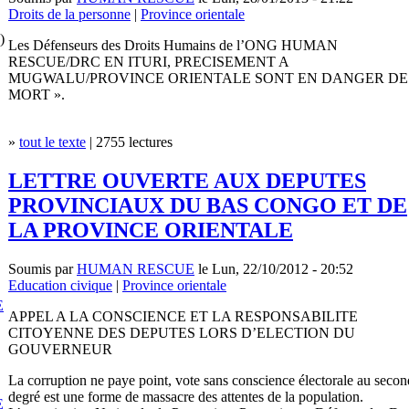
Droits de la personne
|
Province orientale
)
Les Défenseurs des Droits Humains de l’ONG HUMAN
RESCUE/DRC EN ITURI, PRECISEMENT A
MUGWALU/PROVINCE ORIENTALE SONT EN DANGER DE
MORT ».
»
tout le texte
| 2755 lectures
LETTRE OUVERTE AUX DEPUTES
PROVINCIAUX DU BAS CONGO ET DE
LA PROVINCE ORIENTALE
Soumis par
HUMAN RESCUE
le Lun, 22/10/2012 - 20:52
Education civique
|
Province orientale
E
APPEL A LA CONSCIENCE ET LA RESPONSABILITE
CITOYENNE DES DEPUTES LORS D’ELECTION DU
GOUVERNEUR
La corruption ne paye point, vote sans conscience électorale au secon
degré est une forme de massacre des attentes de la population.
E