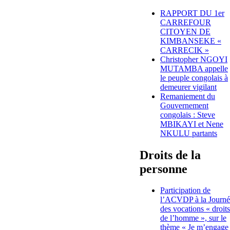
RAPPORT DU 1er
CARREFOUR
CITOYEN DE
KIMBANSEKE «
CARRECIK »
Christopher NGOYI
MUTAMBA appelle
le peuple congolais à
demeurer vigilant
Remaniement du
Gouvernement
congolais : Steve
MBIKAYI et Nene
NKULU partants
Droits de la
personne
Participation de
l’ACVDP à la Journé
des vocations « droits
de l’homme », sur le
thème « Je m’engage