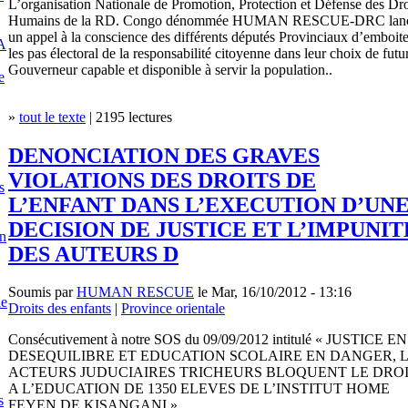
L’organisation Nationale de Promotion, Protection et Défense des Dro
Humains de la RD. Congo dénommée HUMAN RESCUE-DRC lan
un appel à la conscience des différents députés Provinciaux d’emboit
A
les pas électoral de la responsabilité citoyenne dans leur choix de futu
Gouverneur capable et disponible à servir la population..
e
»
tout le texte
| 2195 lectures
DENONCIATION DES GRAVES
VIOLATIONS DES DROITS DE
s
L’ENFANT DANS L’EXECUTION D’UN
DECISION DE JUSTICE ET L’IMPUNIT
en
DES AUTEURS D
Soumis par
HUMAN RESCUE
le Mar, 16/10/2012 - 13:16
le
Droits des enfants
|
Province orientale
Consécutivement à notre SOS du 09/09/2012 intitulé « JUSTICE EN
DESEQUILIBRE ET EDUCATION SCOLAIRE EN DANGER, 
ACTEURS JUDUCIAIRES TRICHEURS BLOQUENT LE DRO
A L’EDUCATION DE 1350 ELEVES DE L’INSTITUT HOME
s
FEYEN DE KISANGANI »