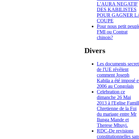
L’AURA NEGATIF
DES KABILISTES
POUR GAGNER L
COUPE
Pour nous petit peupl
FMI ou Contrat
chinois?
Divers
Les documents secret
de l'UE révèlent
comment Joseph
Kabila a été imposé 
2006 au Congolais
Celebration ce
dimanche 26 Mai
2013 à l'Eglise Famil
Chretienne de la Foi
du mariage entre Mr
Ilunga Mande et
Therese Mbuyi.
RDC-De revisions
constitutionnelles san