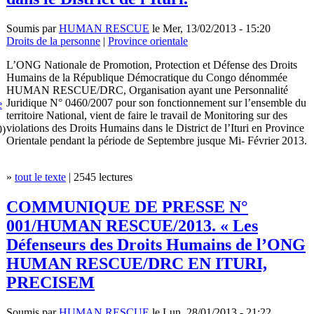
Soumis par
HUMAN RESCUE
le Mer, 13/02/2013 - 15:20
Droits de la personne
|
Province orientale
L’ONG Nationale de Promotion, Protection et Défense des Droits
Humains de la République Démocratique du Congo dénommée
HUMAN RESCUE/DRC, Organisation ayant une Personnalité
Juridique N° 0460/2007 pour son fonctionnement sur l’ensemble du
e
territoire National, vient de faire le travail de Monitoring sur des
violations des Droits Humains dans le District de l’Ituri en Province
0)
Orientale pendant la période de Septembre jusque Mi- Février 2013.
»
tout le texte
| 2545 lectures
COMMUNIQUE DE PRESSE N°
001/HUMAN RESCUE/2013. « Les
Défenseurs des Droits Humains de l’ONG
HUMAN RESCUE/DRC EN ITURI,
PRECISEM
Soumis par
HUMAN RESCUE
le Lun, 28/01/2013 - 21:22