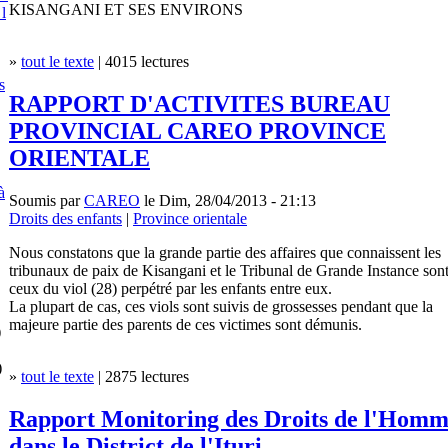
KISANGANI ET SES ENVIRONS
 l
»
tout le texte
| 4015 lectures
s
RAPPORT D'ACTIVITES BUREAU
PROVINCIAL CAREO PROVINCE
ORIENTALE
à
Soumis par
CAREO
le Dim, 28/04/2013 - 21:13
Droits des enfants
|
Province orientale
Nous constatons que la grande partie des affaires que connaissent les
tribunaux de paix de Kisangani et le Tribunal de Grande Instance son
ceux du viol (28) perpétré par les enfants entre eux.
La plupart de cas, ces viols sont suivis de grossesses pendant que la
majeure partie des parents de ces victimes sont démunis.
)
)
»
tout le texte
| 2875 lectures
Rapport Monitoring des Droits de l'Hom
dans le District de l'Ituri.