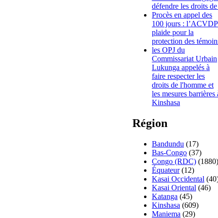
défendre les droits de
Procès en appel des
100 jours : l’ACVDP
plaide pour la
protection des témoin
les OPJ du
Commissariat Urbain
Lukunga appelés à
faire respecter les
droits de l'homme et
les mesures barrières 
Kinshasa
Région
Bandundu
(17)
Bas-Congo
(37)
Congo (RDC)
(1880
Équateur
(12)
Kasai Occidental
(40
Kasai Oriental
(46)
Katanga
(45)
Kinshasa
(609)
Maniema
(29)