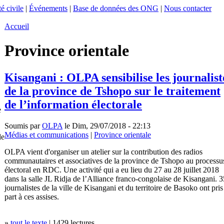
é civile
|
Événements
|
Base de données des ONG
|
Nous contacter
Accueil
Province orientale
Kisangani : OLPA sensibilise les journalist
de la province de Tshopo sur le traitement
de l’information électorale
e
Soumis par
OLPA
le Dim, 29/07/2018 - 22:13
Médias et communications
|
Province orientale
le
OLPA vient d'organiser un atelier sur la contribution des radios
communautaires et associatives de la province de Tshopo au processu
électoral en RDC. Une activité qui a eu lieu du 27 au 28 juillet 2018
dans la salle JL Ridja de l’Alliance franco-congolaise de Kisangani. 3
journalistes de la ville de Kisangani et du territoire de Basoko ont pris
part à ces assises.
»
tout le texte
| 1429 lectures