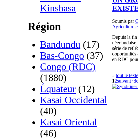
Kinshasa
EXIST
Soumis par
Région
Agriculture e
Depuis la fin
Bandundu
(17)
néerlandais
série de ref
Bas-Congo
(37)
ooportunités 
en RDC pour l
Congo (RDC)
(1880)
»
tout le text
1
2
suivant ›
de
Équateur
(12)
Kasai Occidental
(40)
Kasai Oriental
(46)