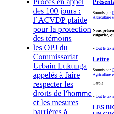
Procès en appel
Présent
des 100 jours :
Soumis par
J
Agriculture e
l’ACVDP plaide
pour la protection
Nous présent
vulgarise, 
des témoins
les OPJ du
»
tout le text
Commissariat
Lettre
Urbain Lukunga
Soumis par
appelés à faire
Agriculture e
respecter les
Carole
droits de l'homme
»
tout le text
et les mesures
LES B
barrières à
UN GR