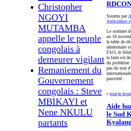
RDCO
Christopher
NGOYI
Soumis par
Agriculture e
MUTAMBA
Le sommet de
appelle le peuple
au 18 novembr
la table de d
congolais à
alimentaire e
FAO, le Sénég
demeurer vigilant
la faim est d
du problème q
Remaniement du
pas du tout 
international
Gouvernement
pauvreté .
congolais : Steve
»
tout le text
MBIKAYI et
Aide hu
Nene NKULU
le Sud 
partants
Kyalang