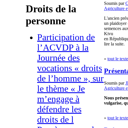
Soumis par
Droits de la
Agriculture e
personne
L'ancien prés
un plaidoyer 
semences aux
Kivu
Participation de
en Républiqu
lire la suite.
l’ACVDP à la
Journée des
»
tout le text
vocations « droits
Présent
de l’homme », sur
Soumis par
J
le thème « Je
Agriculture e
m’engage à
Nous présent
vulgarise, 
défendre les
droits de l
»
tout le text