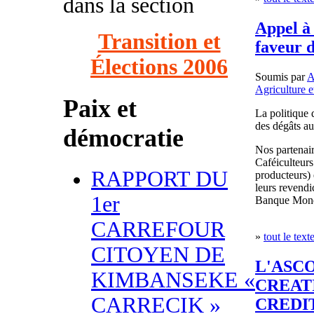
dans la section
Appel à 
Transition et
faveur 
Élections 2006
Soumis par
A
Agriculture e
Paix et
La politique 
des dégâts a
démocratie
Nos partenair
Caféiculteur
RAPPORT DU
producteurs)
leurs revendi
1er
Banque Mond
CARREFOUR
»
tout le text
CITOYEN DE
L'ASCO
KIMBANSEKE «
CREAT
CARRECIK »
CREDI