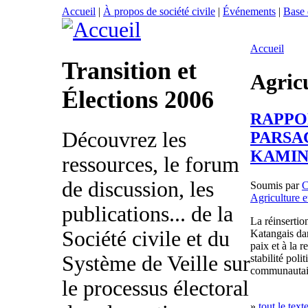
Accueil
|
À propos de société civile
|
Événements
|
Base
Accueil
Transition et
Agricu
Élections 2006
RAPPO
Découvrez les
PARSAC
KAMIN
ressources, le forum
de discussion, les
Soumis par
Agriculture e
publications... de la
La réinserti
Société civile et du
Katangais dan
paix et à la 
Système de Veille sur
stabilité poli
communautaire
le processus électoral
»
tout le text