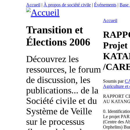
Accueil
|
À propos de société civile
|
Événements
|
Base
Accueil
Transition et
RAPP
Élections 2006
Proje
KATA
Découvrez les
/CAR
ressources, le forum
de discussion, les
Soumis par
C
Agriculture et
publications... de la
RAPPORT CL
Société civile et du
AU KATANG
Système de Veille
0. Identificati
Le projet PAR
sur le processus
(Centre des Ab
Orphelins) Bu