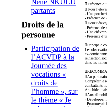
Nene NKULU
 Présence d’u
partants
 Pour l’éleva
- Une porcheri
- Présence de 
Droits de la
 Pour l’éleva
- Présence de 
personne
- Une chèvreri
- Présence d’u
Principale co
Participation de
Les observatio
ex-combattants
l’ACVDP à la
réinsertion so
dans les milieu
Journée des
RECOMMA
vocations «
Au partenair
droits de
Compléter le r
combattants no
l’homme », sur
Arachide, mai
Aux démobili
le thème « Je
- Développer l’
- Promouvoir l