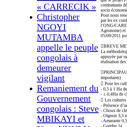
« CARRECIK »
combattants dém
socio économiq
Christopher
Pour nous rend
par les ex com
NGOYI
l’ONG/CAREO 
Agronome) et A
MUTAMBA
05/09/2011 pou
appelle le peuple
BREVE M
La méthodologi
congolais à
appuyée par un 
réalisation des
demeurer
PRINCIPAUX
vigilant
importants)
 Pour les cult
Remaniement du
- 0,5 à 1 Ha d
- ± 0,4Ha de 
Gouvernement
 Les cultures
- Présence d’u
congolais : Steve
- Choux de ch
- Oignon 3,3 a
MBIKAYI et
- Amarante 0,5
- Gombo 1a