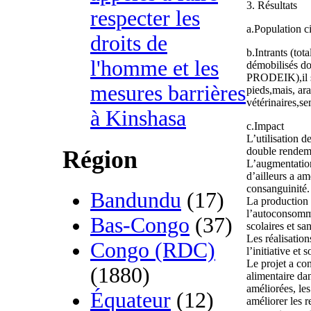
3. Résultats
respecter les
a.Population c
droits de
b.Intrants (tot
l'homme et les
démobilisés d
PRODEIK),il s'
mesures barrières
pieds,mais, ar
vétérinaires,s
à Kinshasa
c.Impact
L’utilisation 
double rendeme
Région
L’augmentation
d’ailleurs a am
consanguinité.
Bandundu
(17)
La production a
l’autoconsomma
Bas-Congo
(37)
scolaires et s
Les réalisations
Congo (RDC)
l’initiative et
Le projet a con
(1880)
alimentaire dan
améliorées, les
Équateur
(12)
améliorer les r