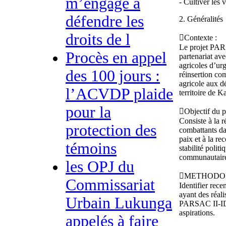
m’engage à
- Cultiver les 
défendre les
2. Généralités
droits de l
Contexte :
Le projet PARS
Procès en appel
partenariat ave
agricoles d’ur
des 100 jours :
réinsertion com
agricole aux d
l’ACVDP plaide
territoire de 
pour la
Objectif du p
Consiste à la 
protection des
combattants da
paix et à la re
témoins
stabilité polit
communautair
les OPJ du
METHODO
Commissariat
Identifier rece
ayant des réali
Urbain Lukunga
PARSAC II-IDA
aspirations.
appelés à faire