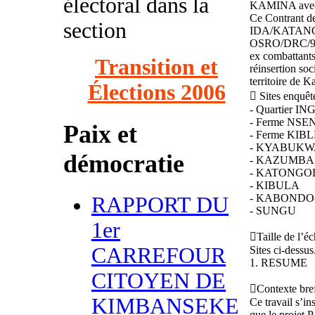
électoral dans la
KAMINA avec 
Ce Contrant d
section
IDA/KATANG
OSRO/DRC/904
ex combattants
Transition et
réinsertion so
territoire de K
Élections 2006
 Sites enquêt
- Quartier IN
- Ferme NS
Paix et
- Ferme KI
- KYABUKW
démocratie
- KAZUMB
- KATONGO
- KIBULA
- KABONDO
RAPPORT DU
- SUNGU
1er
Taille de l’é
CARREFOUR
Sites ci-dessus
1. RESUME
CITOYEN DE
Contexte bref
KIMBANSEKE
Ce travail s’i
que le projet