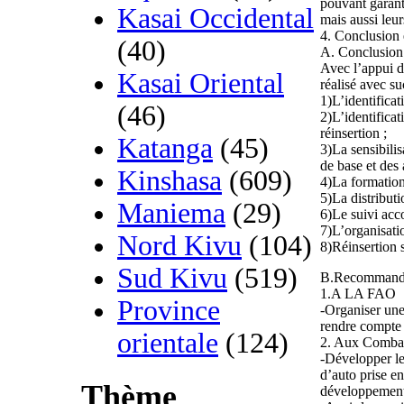
pouvant garant
Kasai Occidental
mais aussi leur
4. Conclusion
(40)
A. Conclusion
Avec l’appui
Kasai Oriental
réalisé avec su
1)L’identificat
(46)
2)L’identificat
réinsertion ;
Katanga
(45)
3)La sensibili
de base et des 
Kinshasa
(609)
4)La formation
5)La distributi
Maniema
(29)
6)Le suivi acc
7)L’organisati
Nord Kivu
(104)
8)Réinsertion 
Sud Kivu
(519)
B.Recommand
1.A LA FAO
Province
-Organiser une
rendre compte d
orientale
(124)
2. Aux Combat
-Développer le
d’auto prise en
Thème
développement 