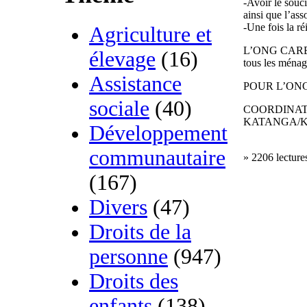
-Avoir le souci
ainsi que l’ass
-Une fois la réi
Agriculture et
L’ONG CAREO 
élevage
(16)
tous les ménag
Assistance
POUR L’ON
sociale
(40)
COORDINAT
KATANGA/
Développement
communautaire
» 2206 lecture
(167)
Divers
(47)
Droits de la
personne
(947)
Droits des
enfants
(138)