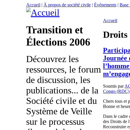
Accueil
|
À propos de société civile
|
Événements
|
Base
Accueil
Transition et
Droits
Élections 2006
Particip
Découvrez les
Journée d
l’homme 
ressources, le forum
m’engage 
de discussion, les
Soumis par
A
publications... de la
Congo (RDC)
Société civile et du
Chers tous et 
Bonne et heur
Système de Veille
Dans le cadre d
sur le processus
des Droits de 
Reconstruire e