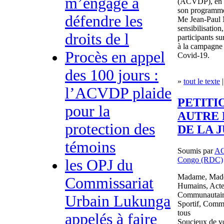
m’engage à
(ACVDP), en pa
son programm
défendre les
Me Jean-Paul 
sensibilisation
droits de l
participants su
à la campagne 
Procès en appel
Covid-19.
des 100 jours :
»
tout le texte
|
l’ACVDP plaide
PETITI
pour la
AUTRE 
protection des
DE LA 
témoins
Soumis par
A
Congo (RDC)
les OPJ du
Madame, Madem
Commissariat
Humains, Acte
Communautaire,
Urbain Lukunga
Sportif, Comm
tous
appelés à faire
Soucieux de v