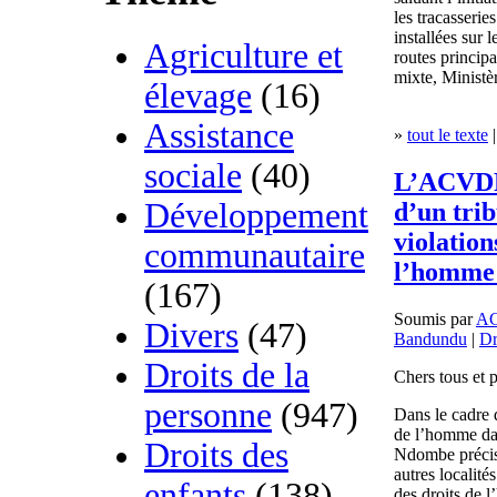
les tracasserie
installées sur 
Agriculture et
routes princip
mixte, Ministèr
élevage
(16)
Assistance
»
tout le texte
|
sociale
(40)
L’ACVDP 
Développement
d’un trib
violation
communautaire
l’homme
(167)
Soumis par
A
Divers
(47)
Bandundu
|
Dr
Droits de la
Chers tous et p
personne
(947)
Dans le cadre d
de l’homme dan
Droits des
Ndombe précis
autres localit
enfants
(138)
des droits de 