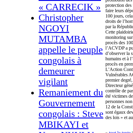
« CARRECIK »
protection des
faire leurs dép
Christopher
100 jours, cel
droits de l’ho
NGOYI
par la Républ
Cette plaidoiri
MUTAMBA
monitoring sur
procès des 100 
appelle le peuple
l’ACVDP a pu m
d’observer la s
congolais à
humains et à l’
procès en prem
demeurer
L’Action Contr
Vulnérables AC
vigilant
premier degré
Directeur géné
Remaniement du
contrôle de p
été victimes de
Gouvernement
personnes non a
12 de la Consti
congolais : Steve
sont égaux deva
des lois » et au
MBIKAYI et
»
tout le texte
|