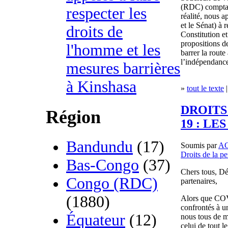
(RDC) comptait
respecter les
réalité, nous 
et le Sénat) à 
droits de
Constitution et
propositions d
l'homme et les
barrer la route
l’indépendance
mesures barrières
à Kinshasa
»
tout le texte
|
DROITS
Région
19 : LE
Bandundu
(17)
Soumis par
A
Droits de la p
Bas-Congo
(37)
Chers tous, D
Congo (RDC)
partenaires,
(1880)
Alors que COV
confrontés à u
Équateur
(12)
nous tous de m
celui de tout 