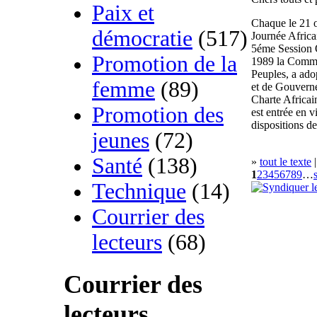
Paix et
Chaque le 21 o
démocratie
(517)
Journée Africa
5éme Session O
Promotion de la
1989 la Commi
Peuples, a ado
femme
(89)
et de Gouverne
Charte Africai
Promotion des
est entrée en 
dispositions de
jeunes
(72)
Santé
(138)
»
tout le texte
|
1
2
3
4
5
6
7
8
9
…
Technique
(14)
Courrier des
lecteurs
(68)
Courrier des
lecteurs