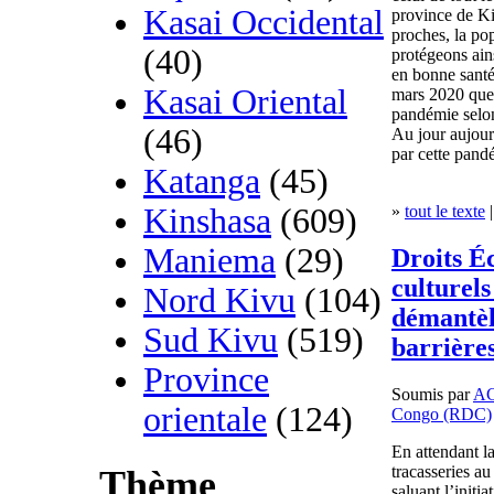
Kasai Occidental
province de Ki
proches, la po
(40)
protégeons ain
en bonne santé 
Kasai Oriental
mars 2020 que 
pandémie selon
(46)
Au jour aujour
par cette pand
Katanga
(45)
»
tout le texte
|
Kinshasa
(609)
Maniema
(29)
Droits É
culturel
Nord Kivu
(104)
démantèl
Sud Kivu
(519)
barrières
Province
Soumis par
A
orientale
(124)
Congo (RDC)
En attendant la
tracasseries au
Thème
saluant l’initi