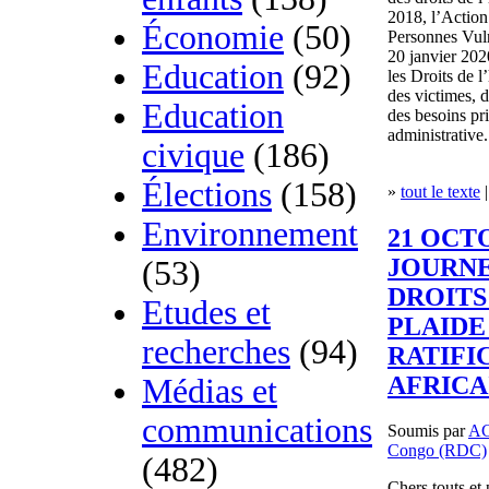
2018, l’Action
Économie
(50)
Personnes Vul
20 janvier 202
Education
(92)
les Droits de 
des victimes, 
Education
des besoins pri
administrative.
civique
(186)
Élections
(158)
»
tout le texte
|
Environnement
21 OCT
JOURNE
(53)
DROITS
Etudes et
PLAIDE
recherches
(94)
RATIFI
AFRICA
Médias et
communications
Soumis par
A
Congo (RDC)
(482)
Chers touts et 