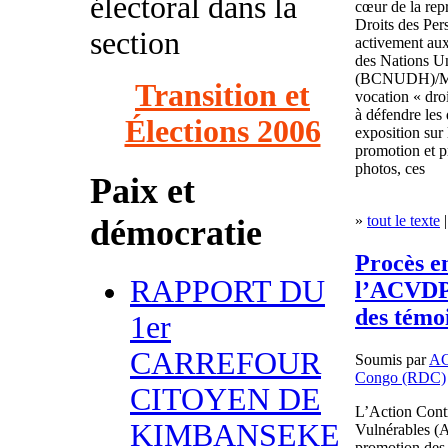
électoral dans la
cœur de la repr
Droits des Pe
section
activement aux
des Nations U
(BCNUDH)/MO
Transition et
vocation « dro
à défendre les 
Élections 2006
exposition sur 
promotion et pr
photos, ces
Paix et
»
tout le texte
|
démocratie
Procès en
RAPPORT DU
l’ACVDP 
des témo
1er
CARREFOUR
Soumis par
A
Congo (RDC)
CITOYEN DE
L’Action Contr
KIMBANSEKE
Vulnérables (
promotion des 