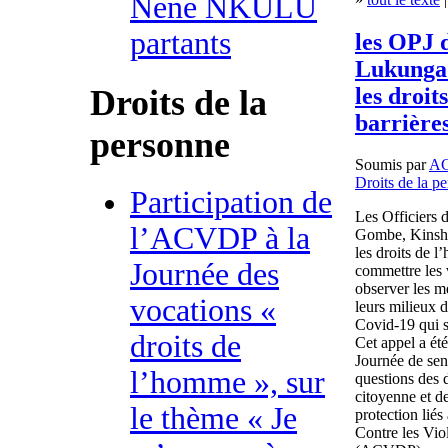
Nene NKULU
partants
les OPJ 
Lukunga 
les droit
Droits de la
barrière
personne
Soumis par
A
Droits de la p
Participation de
Les Officiers 
l’ACVDP à la
Gombe, Kinshas
les droits de 
Journée des
commettre les v
observer les me
vocations «
leurs milieux d
Covid-19 qui s
droits de
Cet appel a été
Journée de sens
l’homme », sur
questions des d
citoyenne et d
le thème « Je
protection lié
Contre les Vio