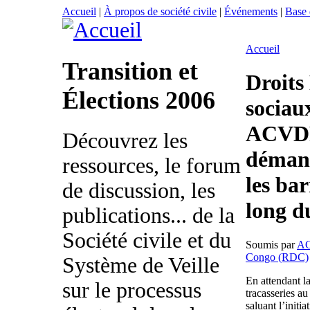
Accueil
|
À propos de société civile
|
Événements
|
Base
Accueil
Transition et
Droits
Élections 2006
sociaux
ACVDP 
Découvrez les
démant
ressources, le forum
les bar
de discussion, les
long d
publications... de la
Société civile et du
Soumis par
A
Congo (RDC)
Système de Veille
En attendant la
sur le processus
tracasseries au
saluant l’initi