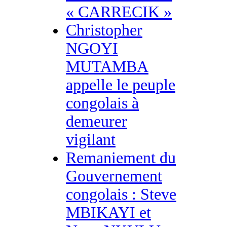
« CARRECIK »
Christopher
NGOYI
MUTAMBA
appelle le peuple
congolais à
demeurer
vigilant
Remaniement du
Gouvernement
congolais : Steve
MBIKAYI et