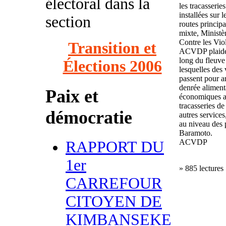
électoral dans la
les tracasserie
installées sur 
section
routes princip
mixte, Ministèr
Contre les Vio
Transition et
ACVDP plaide p
long du fleuve
Élections 2006
lesquelles des 
passent pour ar
denrée aliment
Paix et
économiques ai
tracasseries de
démocratie
autres services
au niveau des 
Baramoto.
ACVDP
RAPPORT DU
1er
» 885 lectures
CARREFOUR
CITOYEN DE
KIMBANSEKE