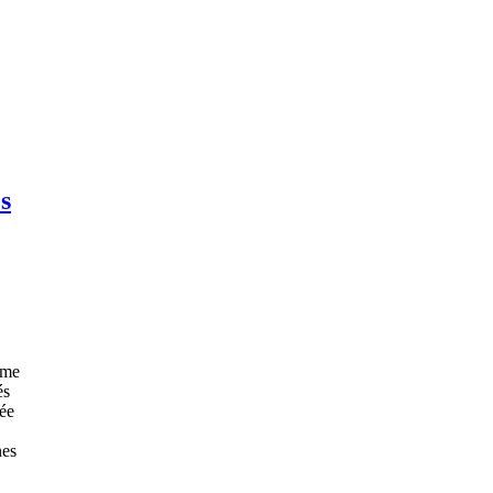
es
mme
és
ée
nes