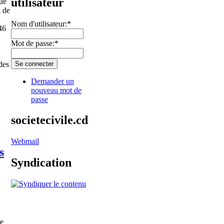
utilisateur
gue
x de
Nom d'utilisateur:
*
46
Mot de passe:
*
des
Demander un
nouveau mot de
passe
societecivile.cd
Webmail
s
Syndication
le