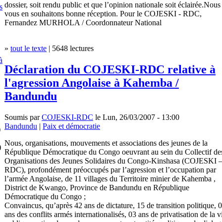
dossier, soit rendu public et que l’opinion nationale soit éclairée.Nous
s
vous en souhaitons bonne réception. Pour le COJESKI - RDC,
Fernandez MURHOLA / Coordonnateur National
»
tout le texte
| 5648 lectures
à
Déclaration du COJESKI-RDC relative à
l'agression Angolaise à Kahemba /
Bandundu
Soumis par
COJESKI-RDC
le Lun, 26/03/2007 - 13:00
Bandundu
|
Paix et démocratie
)
Nous, organisations, mouvements et associations des jeunes de la
)
République Démocratique du Congo oeuvrant au sein du Collectif de
Organisations des Jeunes Solidaires du Congo-Kinshasa (COJESKI 
RDC), profondément préoccupés par l’agression et l’occupation par
l’armée Angolaise, de 11 villages du Territoire minier de Kahemba ,
District de Kwango, Province de Bandundu en République
Démocratique du Congo ;
Convaincus, qu’après 42 ans de dictature, 15 de transition politique, 
ans des conflits armés internationalisés, 03 ans de privatisation de la v