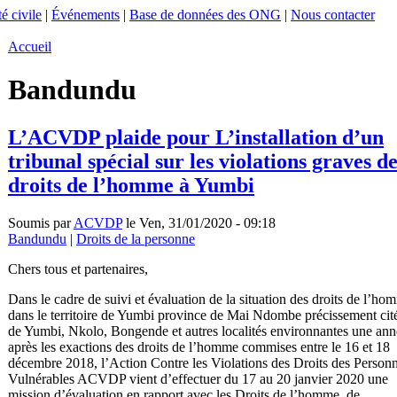
é civile
|
Événements
|
Base de données des ONG
|
Nous contacter
Accueil
Bandundu
L’ACVDP plaide pour L’installation d’un
tribunal spécial sur les violations graves d
droits de l’homme à Yumbi
Soumis par
ACVDP
le Ven, 31/01/2020 - 09:18
Bandundu
|
Droits de la personne
Chers tous et partenaires,
Dans le cadre de suivi et évaluation de la situation des droits de l’ho
dans le territoire de Yumbi province de Mai Ndombe précissement cit
de Yumbi, Nkolo, Bongende et autres localités environnantes une ann
après les exactions des droits de l’homme commises entre le 16 et 18
décembre 2018, l’Action Contre les Violations des Droits des Person
Vulnérables ACVDP vient d’effectuer du 17 au 20 janvier 2020 une
mission d’évaluation en rapport avec les Droits de l’homme, de