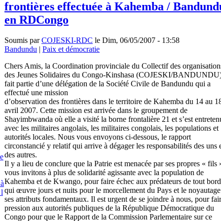
frontières effectuée à Kahemba / Bandund
en RDCongo
Soumis par
COJESKI-RDC
le Dim, 06/05/2007 - 13:58
Bandundu
|
Paix et démocratie
Chers Amis, la Coordination provinciale du Collectif des organisation
des Jeunes Solidaires du Congo-Kinshasa (COJESKI/BANDUNDU)
fait partie d’une délégation de la Société Civile de Bandundu qui a
effectué une mission
d’observation des frontières dans le territoire de Kahemba du 14 au 1
avril 2007. Cette mission est arrivée dans le groupement de
Shayimbwanda où elle a visité la borne frontalière 21 et s’est entreten
avec les militaires angolais, les militaires congolais, les populations et
autorités locales. Nous vous envoyons ci-dessous, le rapport
circonstancié y relatif qui arrive à dégager les responsabilités des uns 
des autres.
e
Il y a lieu de conclure que la Patrie est menacée par ses propres « fils 
vous invitons à plus de solidarité agissante avec la population de
Kahemba et de Kwango, pour faire échec aux prédateurs de tout bord
 à
qui œuvre jours et nuits pour le morcellement du Pays et le noyautage
 l
ses attributs fondamentaux. Il est urgent de se joindre à nous, pour fai
pression aux autorités publiques de la République Démocratique du
Congo pour que le Rapport de la Commission Parlementaire sur ce