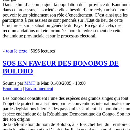
Dans le but d’accompagner la population de la province du Bandund
dans ce processus, la société civile a besoin d’être redynamisée pour
pouvoir jouer pleinement son rôle d’encadrement. C’est ainsi que les
participants à ces assises se sont penchés sur l’Etat de lieu de cette
structure et sur la situation générale du Pays. Eu égard à cela, des
recommandations ont été formulées pour le redressement de cette
dynamique provinciale et sur le processus électoral.
»
tout le texte
| 5096 lectures
SOS EN FAVEUR DES BONOBOS DE
BOLOBO
Soumis par
MMT
le Mar, 01/03/2005 - 13:00
Bandundu
|
Environnement
Les bonobos constituent l’une des espèces des grands singes qui font
l’objet de protection aussi bien par les conventions internationales que
par les législations internes des pays qui les abritent. Le bonobo est u
espèce endémique de la République Démocratique du Congo. Son n
tire son origine
de la déformation du nom de Bolobo, à la fois chef-lieu du Territoire 
porte le même nom et du District des Plateaux, dans le nord –ouest de