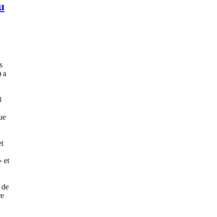
u
s
 a
8
ue
et
» et
 de
re