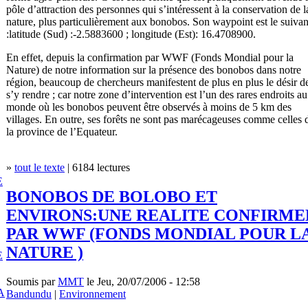
pôle d’attraction des personnes qui s’intéressent à la conservation de l
nature, plus particulièrement aux bonobos. Son waypoint est le suivan
:latitude (Sud) :-2.5883600 ; longitude (Est): 16.4708900.
En effet, depuis la confirmation par WWF (Fonds Mondial pour la
Nature) de notre information sur la présence des bonobos dans notre
région, beaucoup de chercheurs manifestent de plus en plus le désir d
s’y rendre ; car notre zone d’intervention est l’un des rares endroits au
monde où les bonobos peuvent être observés à moins de 5 km des
villages. En outre, ses forêts ne sont pas marécageuses comme celles 
la province de l’Equateur.
»
tout le texte
| 6184 lectures
E
BONOBOS DE BOLOBO ET
ENVIRONS:UNE REALITE CONFIRME
PAR WWF (FONDS MONDIAL POUR L
NATURE )
E
Soumis par
MMT
le Jeu, 20/07/2006 - 12:58
A
Bandundu
|
Environnement