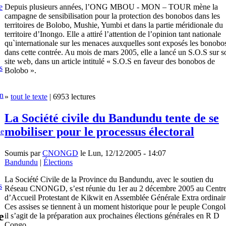
Depuis plusieurs années, l’ONG MBOU - MON – TOUR mène la
e
campagne de sensibilisation pour la protection des bonobos dans les
territoires de Bolobo, Mushie, Yumbi et dans la partie méridionale du
territoire d’Inongo. Elle a attiré l’attention de l’opinion tant nationale
qu`internationale sur les menaces auxquelles sont exposés les bonobo
dans cette contrée. Au mois de mars 2005, elle a lancé un S.O.S sur s
site web, dans un article intitulé « S.O.S en faveur des bonobos de
s
Bolobo ».
en
»
tout le texte
| 6953 lectures
La Société civile du Bandundu tente de se
mobiliser pour le processus électoral
le
Soumis par
CNONGD
le Lun, 12/12/2005 - 14:07
Bandundu
|
Élections
La Société Civile de la Province du Bandundu, avec le soutien du
s
Réseau CNONGD, s’est réunie du 1er au 2 décembre 2005 au Centr
d’Accueil Protestant de Kikwit en Assemblée Générale Extra ordinair
Ces assises se tiennent à un moment historique pour le peuple Congol
e
il s’agit de la préparation aux prochaines élections générales en R D
Congo.