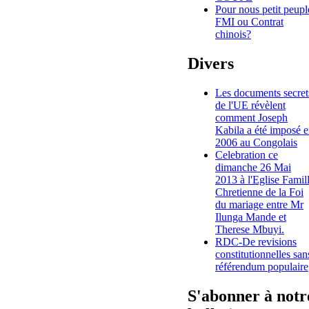
Pour nous petit peupl
FMI ou Contrat
chinois?
Divers
Les documents secret
de l'UE révèlent
comment Joseph
Kabila a été imposé 
2006 au Congolais
Celebration ce
dimanche 26 Mai
2013 à l'Eglise Famil
Chretienne de la Foi
du mariage entre Mr
Ilunga Mande et
Therese Mbuyi.
RDC-De revisions
constitutionnelles san
référendum populaire
S'abonner à notr