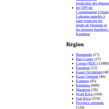
protection des témoin
les OPJ du
Commissariat Urbain
Lukunga appelés à
faire respecter les
droits de l'homme et
les mesures barrières 
Kinshasa
Région
Bandundu
(17)
Bas-Congo
(37)
Congo (RDC)
(1880
Équateur
(12)
Kasai Occidental
(40
Kasai Oriental
(46)
Katanga
(45)
Kinshasa
(609)
Maniema
(29)
Nord Kivu
(104)
Sud Kivu
(519)
Province orientale
(124)