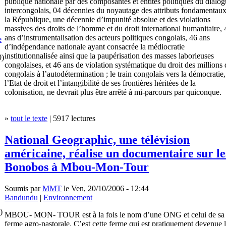
publique nationale par des composantes et entités politiques du dialo
intercongolais, 04 décennies du noyautage des attributs fondamentau
la République, une décennie d’impunité absolue et des violations
massives des droits de l’homme et du droit international humanitaire, 
ans d’instrumentalisation des acteurs politiques congolais, 46 ans
e
d’indépendance nationale ayant consacrée la médiocratie
institutionnalisée ainsi que la paupérisation des masses laborieuses
0)
congolaises, et 46 ans de violation systématique du droit des millions 
congolais à l’autodétermination ; le train congolais vers la démocratie,
l’Etat de droit et l’intangibilité de ses frontières héritées de la
colonisation, ne devrait plus être arrêté à mi-parcours par quiconque.
»
tout le texte
| 5917 lectures
National Geographic, une télévision
américaine, réalise un documentaire sur le
Bonobos à Mbou-Mon-Tour
Soumis par
MMT
le Ven, 20/10/2006 - 12:44
Bandundu
|
Environnement
)
MBOU- MON- TOUR est à la fois le nom d’une ONG et celui de sa
ferme agro-pastorale. C’est cette ferme qui est pratiquement devenue 