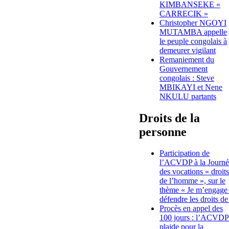
KIMBANSEKE «
CARRECIK »
Christopher NGOYI
MUTAMBA appelle
le peuple congolais à
demeurer vigilant
Remaniement du
Gouvernement
congolais : Steve
MBIKAYI et Nene
NKULU partants
Droits de la
personne
Participation de
l’ACVDP à la Journé
des vocations « droits
de l’homme », sur le
thème « Je m’engage
défendre les droits de
Procès en appel des
100 jours : l’ACVDP
plaide pour la