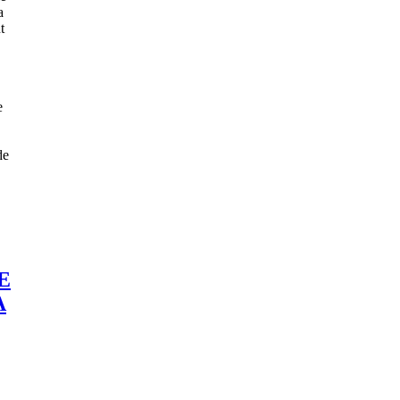
a
t
e
de
E
A