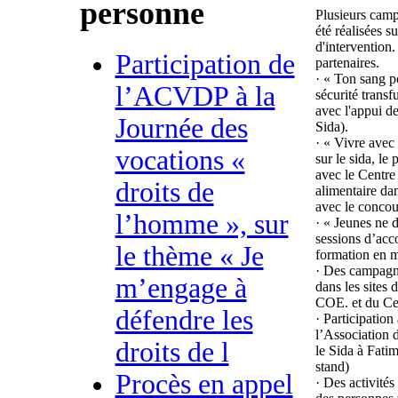
personne
Plusieurs camp
été réalisées 
d'intervention
Participation de
partenaires.
· « Ton sang p
l’ACVDP à la
sécurité transf
avec l'appui d
Journée des
Sida).
· « Vivre avec
vocations «
sur le sida, l
avec le Centre 
droits de
alimentaire da
avec le concou
l’homme », sur
· « Jeunes ne 
sessions d’acc
le thème « Je
formation en m
· Des campagnes
m’engage à
dans les sites
COE. et du Cen
défendre les
· Participation
l’Association d
droits de l
le Sida à Fati
stand)
Procès en appel
· Des activité