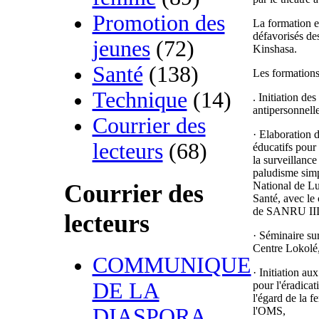
Promotion des
La formation en
défavorisés de
jeunes
(72)
Kinshasa.
Santé
(138)
Les formations 
Technique
(14)
. Initiation des
antipersonnelle
Courrier des
· Elaboration 
lecteurs
(68)
éducatifs pour 
la surveillance
paludisme simp
National de Lu
Courrier des
Santé, avec le
de SANRU III
lecteurs
· Séminaire sur
Centre Lokolé
COMMUNIQUE
· Initiation au
DE LA
pour l'éradicat
l'égard de la f
DIASPORA
l'OMS,