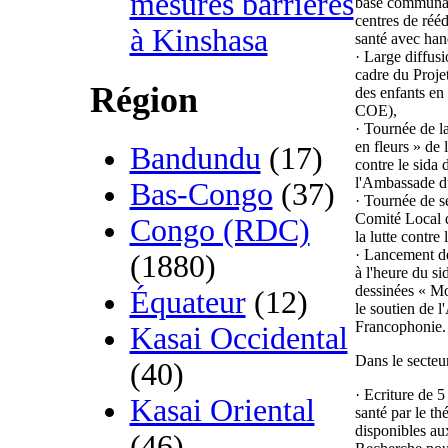
mesures barrières
base communaut
centres de réé
à Kinshasa
santé avec han
· Large diffusi
cadre du Projet
Région
des enfants en 
COE),
· Tournée de l
en fleurs » de
Bandundu
(17)
contre le sida
l'Ambassade 
Bas-Congo
(37)
· Tournée de se
Comité Local d
Congo (RDC)
la lutte contre l
· Lancement de
(1880)
à l'heure du si
dessinées « Mo
Équateur
(12)
le soutien de 
Francophonie.
Kasai Occidental
Dans le secteur
(40)
· Ecriture de 5
Kasai Oriental
santé par le th
disponibles au
(46)