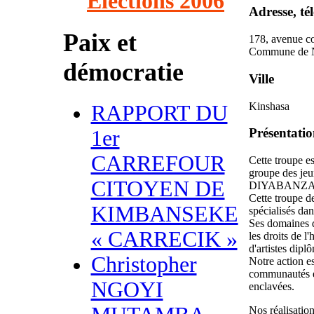
Élections 2006
Adresse, té
Paix et
178, avenue co
Commune de N'
démocratie
Ville
Kinshasa
RAPPORT DU
Présentation
1er
CARREFOUR
Cette troupe e
groupe des jeu
CITOYEN DE
DIYABANZA, l
Cette troupe d
KIMBANSEKE
spécialisés dan
Ses domaines d
« CARRECIK »
les droits de 
d'artistes dipl
Christopher
Notre action es
communautés é
NGOYI
enclavées.
Nos réalisation