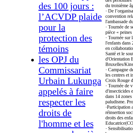
des personnes 
des 100 jours :
du troisième âg
· De l’organisa
l’ACVDP plaide
convention rela
l'ambassade d
pour la
· Tournée de s
pièce « peines
protection des
· Tournée sur l
l'enfants dans
témoins
en collaborati
Santé et le so
les OPJ du
d'Orientation 
Bruxelles/Kins
Commissariat
· Campagne de 
les centres et 
Urbain Lukunga
Croix Rouge de
· Tournée de v
appelés à faire
d'insecticides 
dans 14 zones d
respecter les
paludisme. Pro
·Participation 
droits de
réinsertion so
droits des enfa
l'homme et les
Educatrice(COE
· Sensibilisati