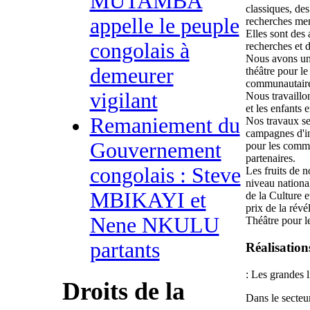
MUTAMBA
classiques, des
appelle le peuple
recherches me
Elles sont des 
congolais à
recherches et 
Nous avons un 
demeurer
théâtre pour l
communautair
vigilant
Nous travaillon
et les enfants e
Remaniement du
Nos travaux se
campagnes d'in
Gouvernement
pour les commu
partenaires.
congolais : Steve
Les fruits de n
niveau national
MBIKAYI et
de la Culture 
prix de la révé
Nene NKULU
Théâtre pour 
partants
Réalisation
: Les grandes 
Droits de la
Dans le secteur