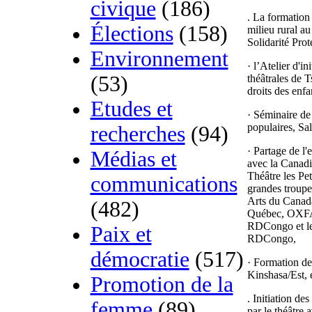
civique
(186)
. La formation 
Élections
(158)
milieu rural a
Solidarité Prot
Environnement
· l’Atelier d'i
(53)
théâtrales de 
droits des enfa
Etudes et
· Séminaire de 
populaires, Sal
recherches
(94)
· Partage de l'
Médias et
avec la Canadi
Théâtre les Pet
communications
grandes troupe
Arts du Canada
(482)
Québec, OXFA
RDCongo et le 
Paix et
RDCongo,
démocratie
(517)
· Formation de
Kinshasa/Est, 
Promotion de la
. Initiation de
femme
(89)
par le théâtre