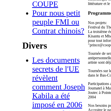
COUPE
littérature et
Pour nous petit
Programm
peuple FMI ou
Nos projets:
Festival du Th
Contrat chinois?
La troisième é
Kisantu et M
pour tout infor
Divers
"prince@coope
Tournée de sens
Les documents
antipersonnell
artiste sont déj
secrets de l'UE
Tournées sur l
dans le Bas-C
révèlent
Participations 
comment Joseph
Joumatel à Ma
Joutec à Point
Kabila a été
2004
imposé en 2006
Nos besoins po
Accroitre le n