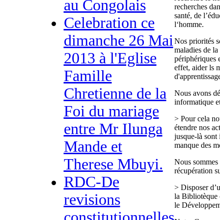
au Congolais
recherches dan
santé, de l’édu
Celebration ce
l‘homme.
dimanche 26 Mai
Nos priorités s
maladies de la
2013 à l'Eglise
périphériques e
effet, aider ls
Famille
d'apprentissage
Chretienne de la
Nous avons dé
informatique et
Foi du mariage
> Pour cela no
entre Mr Ilunga
étendre nos act
jusque-là sont 
Mande et
manque des m
Therese Mbuyi.
Nous sommes à 
récupération s
RDC-De
> Disposer d’un
revisions
la Bibliotèque
le Développeme
constitutionnelles