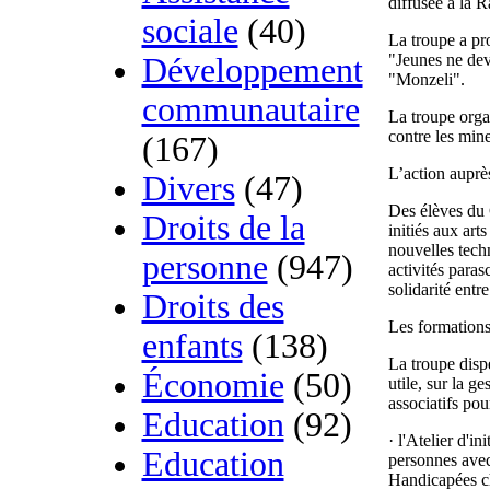
diffusée à la R
sociale
(40)
La troupe a pro
"Jeunes ne dev
Développement
"Monzeli".
communautaire
La troupe organ
contre les mine
(167)
L’action auprè
Divers
(47)
Des élèves du
Droits de la
initiés aux art
nouvelles tech
personne
(947)
activités parasc
solidarité entre
Droits des
Les formations
enfants
(138)
La troupe dispe
Économie
(50)
utile, sur la g
associatifs pou
Education
(92)
· l'Atelier d'in
Education
personnes avec
Handicapées ch