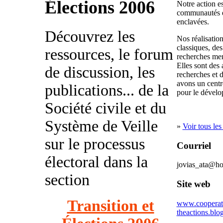
Élections 2006
Notre action es
communautés é
enclavées.
Découvrez les
Nos réalisation
classiques, des
ressources, le forum
recherches me
Elles sont des 
de discussion, les
recherches et 
avons un centr
publications... de la
pour le dévelo
Société civile et du
Système de Veille
»
Voir tous les
sur le processus
Courriel
électoral dans la
jovias_ata@ho
section
Site web
Transition et
www.cooperation
theactions.blo