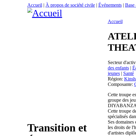
Accueil
|
À propos de société civile
|
Événements
|
Base
Accueil
ATEL
THEA
Secteur d'activ
des enfants
|
É
jeunes
|
Santé
Région:
Kinsh
Composante:
Cette troupe e
groupe des jeu
DIYABANZA, l
Cette troupe d
spécialisés dan
Ses domaines d
Transition et
les droits de 
d'artistes dipl