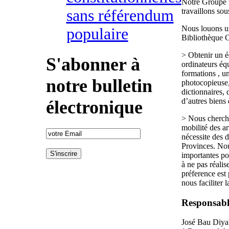
Notre Groupe n
sans référendum
travaillons sou
Nous louons un 
populaire
Bibliothèque 
> Obtenir un é
S'abonner à
ordinateurs éq
formations , u
notre bulletin
photocopieuse, 
dictionnaires, 
d’autres biens
électronique
> Nous cherch
mobilité des ar
nécessite des 
Provinces. No
importantes po
à ne pas réalis
préference est
nous faciliter l
Responsable
José Bau Diya