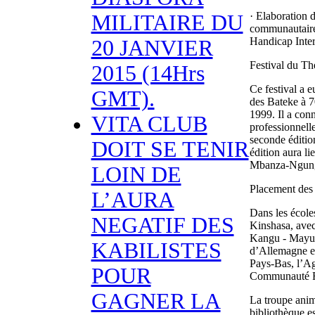
· Elaboration 
MILITAIRE DU
communautaire
Handicap Inter
20 JANVIER
Festival du T
2015 (14Hrs
Ce festival a e
GMT).
des Bateke à 
1999. Il a conn
VITA CLUB
professionnelle
seconde édition
DOIT SE TENIR
édition aura l
Mbanza-Ngun
LOIN DE
Placement des 
L’AURA
Dans les école
NEGATIF DES
Kinshasa, avec
Kangu - Mayum
KABILISTES
d’Allemagne e
Pays-Bas, l’Ag
POUR
Communauté Fr
GAGNER LA
La troupe ani
bibliothèque es