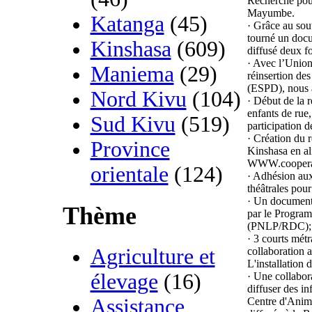
Recherche pou
Mayumbe.
Katanga
(45)
· Grâce au sou
tourné un docu
Kinshasa
(609)
diffusé deux fo
· Avec l’Union
Maniema
(29)
réinsertion des
(ESPD), nous 
Nord Kivu
(104)
· Début de la r
enfants de rue,
Sud Kivu
(519)
participation de
· Création du r
Province
Kinshasa en ali
WWW.cooperat
orientale
(124)
· Adhésion aux
théâtrales pour
· Un document 
Thème
par le Program
(PNLP/RDC);
· 3 courts métr
Agriculture et
collaboration
L'installation
élevage
(16)
· Une collabora
diffuser des in
Assistance
Centre d'Anim