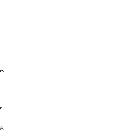
és
té
és