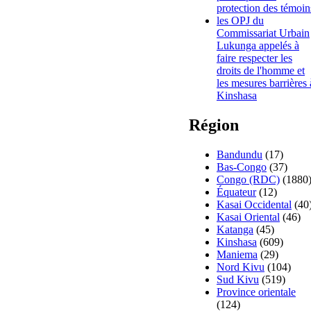
protection des témoin
les OPJ du
Commissariat Urbain
Lukunga appelés à
faire respecter les
droits de l'homme et
les mesures barrières 
Kinshasa
Région
Bandundu
(17)
Bas-Congo
(37)
Congo (RDC)
(1880
Équateur
(12)
Kasai Occidental
(40
Kasai Oriental
(46)
Katanga
(45)
Kinshasa
(609)
Maniema
(29)
Nord Kivu
(104)
Sud Kivu
(519)
Province orientale
(124)