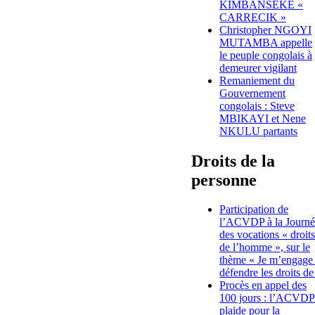
KIMBANSEKE «
CARRECIK »
Christopher NGOYI
MUTAMBA appelle
le peuple congolais à
demeurer vigilant
Remaniement du
Gouvernement
congolais : Steve
MBIKAYI et Nene
NKULU partants
Droits de la
personne
Participation de
l’ACVDP à la Journé
des vocations « droits
de l’homme », sur le
thème « Je m’engage
défendre les droits de
Procès en appel des
100 jours : l’ACVDP
plaide pour la