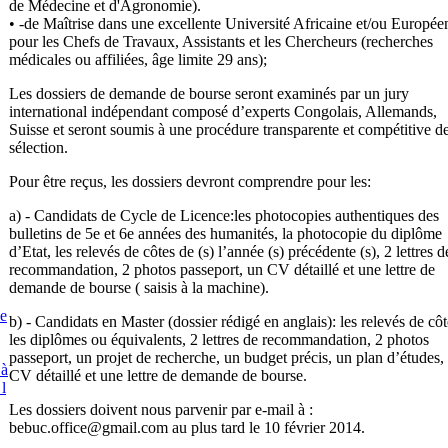
de Médecine et d'Agronomie).
• -de Maîtrise dans une excellente Université Africaine et/ou Europée
pour les Chefs de Travaux, Assistants et les Chercheurs (recherches
médicales ou affiliées, âge limite 29 ans);
Les dossiers de demande de bourse seront examinés par un jury
international indépendant composé d’experts Congolais, Allemands,
Suisse et seront soumis à une procédure transparente et compétitive d
sélection.
Pour être reçus, les dossiers devront comprendre pour les:
a) - Candidats de Cycle de Licence:les photocopies authentiques des
bulletins de 5e et 6e années des humanités, la photocopie du diplôme
d’Etat, les relevés de côtes de (s) l’année (s) précédente (s), 2 lettres d
recommandation, 2 photos passeport, un CV détaillé et une lettre de
demande de bourse ( saisis à la machine).
e
b) - Candidats en Master (dossier rédigé en anglais): les relevés de côt
les diplômes ou équivalents, 2 lettres de recommandation, 2 photos
passeport, un projet de recherche, un budget précis, un plan d’études,
 à
CV détaillé et une lettre de demande de bourse.
 l
Les dossiers doivent nous parvenir par e-mail à :
bebuc.office@gmail.com au plus tard le 10 février 2014.