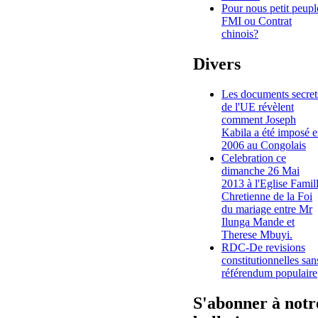
Pour nous petit peupl
FMI ou Contrat
chinois?
Divers
Les documents secret
de l'UE révèlent
comment Joseph
Kabila a été imposé 
2006 au Congolais
Celebration ce
dimanche 26 Mai
2013 à l'Eglise Famil
Chretienne de la Foi
du mariage entre Mr
Ilunga Mande et
Therese Mbuyi.
RDC-De revisions
constitutionnelles san
référendum populaire
S'abonner à notr