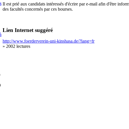
s
Il est prié aux candidats intéressés d'écrire par e-mail afin d'être infor
des facultés concernés par ces bourses.
Lien Internet suggéré
à
http://www.foerderverein-uni-kinshasa.de/?lang=fr
» 2002 lectures
)
)