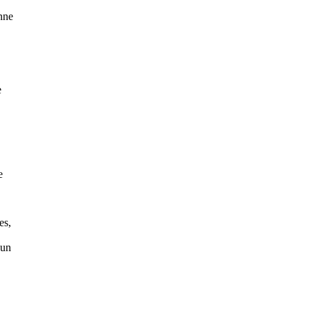
nne
e
e
es,
 un