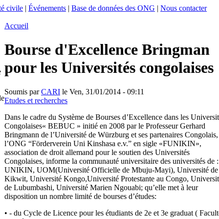
é civile
|
Événements
|
Base de données des ONG
|
Nous contacter
Accueil
Bourse d'Excellence Bringman
pour les Universités congolaises
e
Soumis par
CARI
le Ven, 31/01/2014 - 09:11
le
Etudes et recherches
Dans le cadre du Système de Bourses d’Excellence dans les Universit
Congolaises« BEBUC » initié en 2008 par le Professeur Gerhard
Bringmann de l’Université de Würzburg et ses partenaires Congolais,
l’ONG “Förderverein Uni Kinshasa e.v.” en sigle «FUNIKIN»,
association de droit allemand pour le soutien des Universités
Congolaises, informe la communauté universitaire des universités de :
UNIKIN, UOM(Université Officielle de Mbuju-Mayi), Université de
Kikwit, Université Kongo,Université Protestante au Congo, Universi
de Lubumbashi, Université Marien Ngouabi; qu’elle met à leur
disposition un nombre limité de bourses d’études:
• - du Cycle de Licence pour les étudiants de 2e et 3e graduat ( Facult