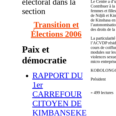
électoral dans la
Le Centre a d’u
Contribuer à la
section
femmes et fille
de Ndjili et Kim
de Kinshasa en 
Transition et
l’autonomisati
des droits de l
Élections 2006
La particularit
l’ACVDP réside
Paix et
cours de coiffur
modules sur les 
violences sexuel
démocratie
micro entreprise
KOBOLONGO 
RAPPORT DU
Président
1er
CARREFOUR
» 499 lectures
CITOYEN DE
KIMBANSEKE