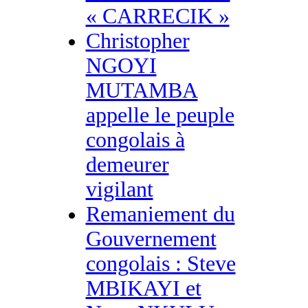
« CARRECIK »
Christopher
NGOYI
MUTAMBA
appelle le peuple
congolais à
demeurer
vigilant
Remaniement du
Gouvernement
congolais : Steve
MBIKAYI et