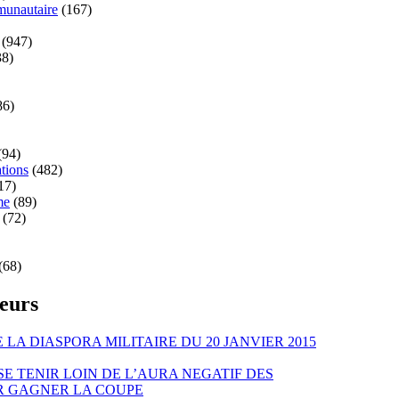
unautaire
(167)
(947)
8)
86)
(94)
tions
(482)
17)
me
(89)
(72)
(68)
teurs
LA DIASPORA MILITAIRE DU 20 JANVIER 2015
SE TENIR LOIN DE L’AURA NEGATIF DES
R GAGNER LA COUPE