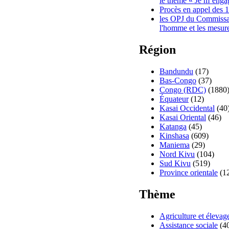
le thème « Je m’engag
Procès en appel des 1
les OPJ du Commissari
l'homme et les mesure
Région
Bandundu
(17)
Bas-Congo
(37)
Congo (RDC)
(1880
Équateur
(12)
Kasai Occidental
(40
Kasai Oriental
(46)
Katanga
(45)
Kinshasa
(609)
Maniema
(29)
Nord Kivu
(104)
Sud Kivu
(519)
Province orientale
(1
Thème
Agriculture et élevag
Assistance sociale
(4