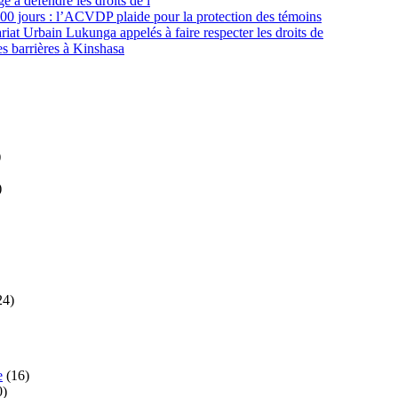
e à défendre les droits de l
00 jours : l’ACVDP plaide pour la protection des témoins
at Urbain Lukunga appelés à faire respecter les droits de
s barrières à Kinshasa
)
)
24)
e
(16)
0)