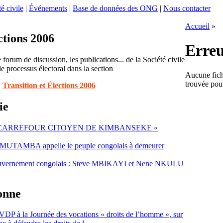
é civile
|
Événements
|
Base de données des ONG
|
Nous contacter
Accueil
»
ctions 2006
Erre
 forum de discussion, les publications... de la Société civile
le processus électoral dans la section
Aucune fic
trouvée pou
Transition et Élections 2006
ie
 CARREFOUR CITOYEN DE KIMBANSEKE «
MUTAMBA appelle le peuple congolais à demeurer
vernement congolais : Steve MBIKAYI et Nene NKULU
sonne
VDP à la Journée des vocations « droits de l’homme », sur