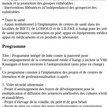
monde et la promotion des groupes vulnérables ;
- Interventions libératrices (d’indépendance) des groupes/et des
vulnérables.
* Dans la santé
- Appui institutionnel à l'implantation de centres de santé dans les
localités de BIETI, de LOHOLO et de LILEKE à Isangi pour les soi
de santé primaires: construction en pisé; appui en équipements médic
appui en médicaments et en produits de laboratoire.
Programme
Titre : Programme intégré de lutte contre la pauvreté pour
l'accompagnement de la communauté rurale d’Isangi y incluse la Vill
Kisangani et leurs environs à l'autopromotion (auto prise en charge).
)
Ce programme consiste à l'implantation des projets et de centres de
formation et de professionnalisation ci-après :
1. Volet sécurité alimentaire :
- Projet d’aménagement des foyers de développement pour la
multiplication et diffusion des semences améliorées des cultures vivriè
et maraîchères.
- Projet d’élevage de la volaille, du petit et de gros bétail.
- Projet de mise en valeur des terres hydromorphes et vulgarisation