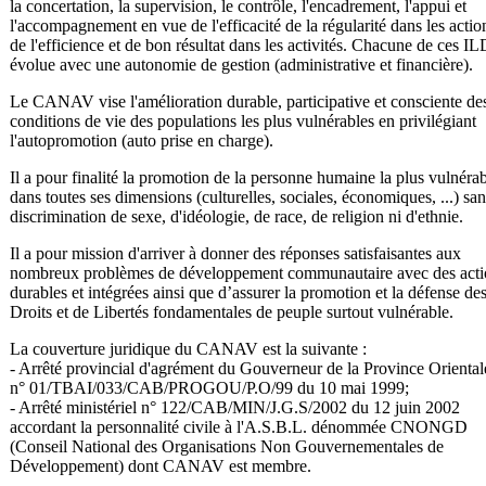
la concertation, la supervision, le contrôle, l'encadrement, l'appui et
l'accompagnement en vue de l'efficacité de la régularité dans les actio
de l'efficience et de bon résultat dans les activités. Chacune de ces IL
évolue avec une autonomie de gestion (administrative et financière).
Le CANAV vise l'amélioration durable, participative et consciente de
conditions de vie des populations les plus vulnérables en privilégiant
l'autopromotion (auto prise en charge).
Il a pour finalité la promotion de la personne humaine la plus vulnéra
dans toutes ses dimensions (culturelles, sociales, économiques, ...) san
discrimination de sexe, d'idéologie, de race, de religion ni d'ethnie.
Il a pour mission d'arriver à donner des réponses satisfaisantes aux
nombreux problèmes de développement communautaire avec des acti
durables et intégrées ainsi que d’assurer la promotion et la défense de
Droits et de Libertés fondamentales de peuple surtout vulnérable.
La couverture juridique du CANAV est la suivante :
- Arrêté provincial d'agrément du Gouverneur de la Province Oriental
n° 01/TBAI/033/CAB/PROGOU/P.O/99 du 10 mai 1999;
- Arrêté ministériel n° 122/CAB/MIN/J.G.S/2002 du 12 juin 2002
accordant la personnalité civile à l'A.S.B.L. dénommée CNONGD
(Conseil National des Organisations Non Gouvernementales de
Développement) dont CANAV est membre.