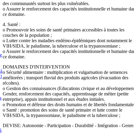
des communautés surtout les plus vulnérables.
o Assurer le renforcement des capacités institutionnelle et humaine da
ce domaine.
4. Santé :
o Promouvoir les soins de santé primaires accessibles à toutes les
couches de la population ;
o Lutter contre les maladies endémo-épidémiques dont notamment le
VIH/SIDA, le paludisme, la tuberculose et la trypanosomiase ;
o Assurer le renforcement des capacités institutionnelle et humaine da
e
ce domaine.
DOMAINES D'INTERVENTION
 à
o Sécurité alimentaire : multiplication et vulgarisation de semences
 l
améliorées ; transport fluvial des produits agricoles (évacuation des
récoltes).
o Gestion des connaissances (Educations civique et au développement
Gender, renforcement des capacités, apprentissage de métier (petite
s
entreprise), appuis institutionnel et aux études initiales.
o Promotion et défense des droits humains et de libertés fondamentale
o Santé : promotion des soins de santé primaire et lutte contre le
VIH/SIDA, la trypanosomiase, le paludisme et la tuberculose ;
DEVISE: Autonomie - Participation - Durabilité - Intégration - Genre
à