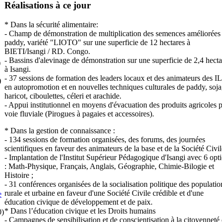
Réalisations à ce jour
* Dans la sécurité alimentaire:
- Champ de démonstration de multiplication des semences améliorées
paddy, variété "LIOTO" sur une superficie de 12 hectares à
BIETI/Isangi / RD. Congo.
- Bassins d'alevinage de démonstration sur une superficie de 2,4 hecta
)
à Isangi.
- 37 sessions de formation des leaders locaux et des animateurs des I
)
en autopromotion et en nouvelles techniques culturales de paddy, soja
haricot, ciboulettes, céleri et arachide.
- Appui institutionnel en moyens d'évacuation des produits agricoles 
voie fluviale (Pirogues à pagaies et accessoires).
* Dans la gestion de connaissance :
- 134 sessions de formation organisées, des forums, des journées
scientifiques en faveur des animateurs de la base et de la Société Civil
- Implantation de l'Institut Supérieur Pédagogique d'Isangi avec 6 opt
: Math-Physique, Français, Anglais, Géographie, Chimie-Bilogie et
Histoire ;
- 31 conférences organisées de la socialisation politique des populatio
rurale et urbaine en faveur d'une Société Civile crédible et d'une
e
éducation civique de développement et de paix.
* Dans l’éducation civique et les Droits humains
0)
- Campagnes de sensibilisation et de conscientisation à la citoyenneté