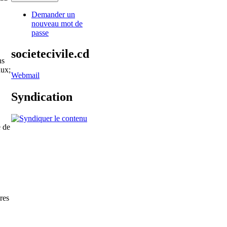
Demander un
nouveau mot de
passe
societecivile.cd
ns
aux;
Webmail
Syndication
e de
res