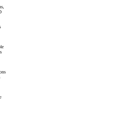
ns,
D
s
ble
s
ons
s
e