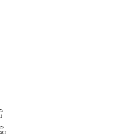
25
t)
es
pour