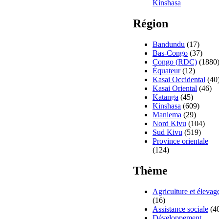
Kinshasa
Région
Bandundu
(17)
Bas-Congo
(37)
Congo (RDC)
(1880
Équateur
(12)
Kasai Occidental
(40
Kasai Oriental
(46)
Katanga
(45)
Kinshasa
(609)
Maniema
(29)
Nord Kivu
(104)
Sud Kivu
(519)
Province orientale
(124)
Thème
Agriculture et élevag
(16)
Assistance sociale
(4
Développement