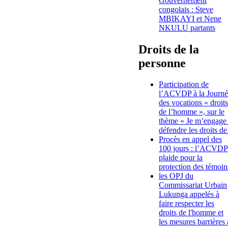
Gouvernement
congolais : Steve
MBIKAYI et Nene
NKULU partants
Droits de la
personne
Participation de
l’ACVDP à la Journé
des vocations « droits
de l’homme », sur le
thème « Je m’engage
défendre les droits de
Procès en appel des
100 jours : l’ACVDP
plaide pour la
protection des témoin
les OPJ du
Commissariat Urbain
Lukunga appelés à
faire respecter les
droits de l'homme et
les mesures barrières 