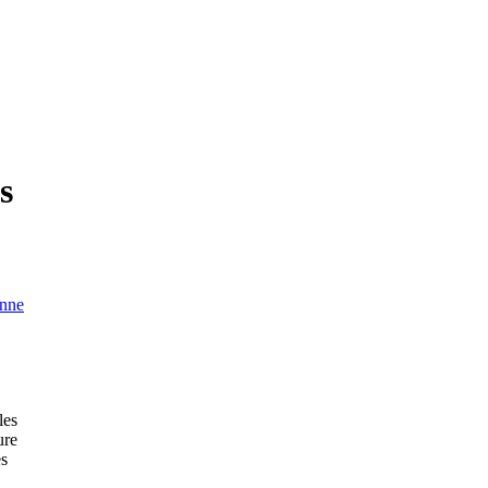
s
onne
les
ure
es