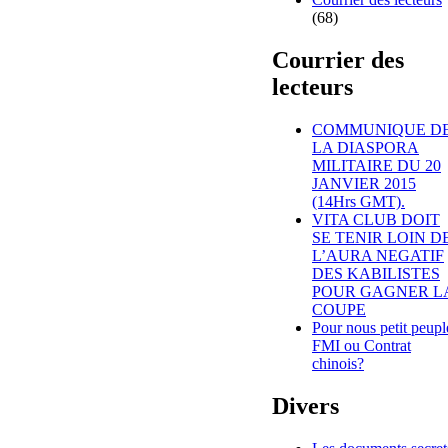
(68)
Courrier des
lecteurs
COMMUNIQUE D
LA DIASPORA
MILITAIRE DU 20
JANVIER 2015
(14Hrs GMT).
VITA CLUB DOIT
SE TENIR LOIN D
L’AURA NEGATIF
DES KABILISTES
POUR GAGNER L
COUPE
Pour nous petit peupl
FMI ou Contrat
chinois?
Divers