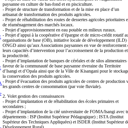
paysanne en culture de bas-fond et en pisciculture.
- Projet de structure de transformation et de la mise en place d’un
artisanat de transformation des produits agricoles.
- Projet de réhabilitation des routes de dessertes agricoles prioritaires e
de réaménagement des marchés locaux.
- Projet d’approvisionnement en eau potable en milieux ruraux.
- Projet d’appui à la coopérative d’épargne et de micro-crédit rotatif a
E
organisations de base (OB), initiative locale de développement (ILD) 
ONGD ainsi qu’aux Associations paysannes en vue de renforcement 
leurs capacités d’intervention pour l’accroissement de la production et
la productivité.
- Projet d’implantation de banques de céréales et de silos alimentaires
faveur de la communauté de base paysanne riveraine du Territoire
E
d’Isangi et d’Opala ainsi que de la Ville de Kisangani pour le stockag
la conservation des produits agricoles.
- Projet d’évacuation des produits agricoles de centres de production 
A
les grands centres de consommation (par voie fluviale).
e
2. Volet gestion des connaissances
- Projet d’implantation et de réhabilitation des écoles primaires et
secondaires ;
- Projet d’implantation de la cité universitaire de FOMA/Isangi avec t
départements : ISP (Institut Supérieur Pédagogique) ; ISTA (Institut
Supérieur des Techniques Appliquées) et ISDER (Institut Supérieur d
Développement Rural).