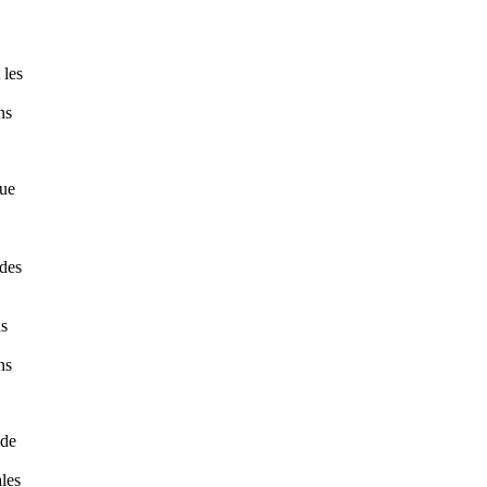
 les
ns
que
 des
ns
ns
nde
ales