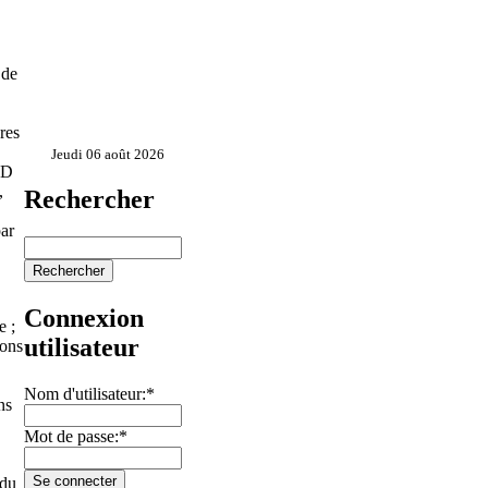
 de
res
Jeudi 06 août 2026
LD
,
Rechercher
par
Connexion
e ;
utilisateur
ions
Nom d'utilisateur:
*
ns
Mot de passe:
*
 du