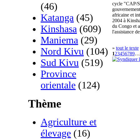
(46)
cycle "CAP/SI
gouvernementa
Katanga
(45)
africaine et i
2004 à Kinsha
Kinshasa
(609)
du Congo et a
l'assistance d
Maniema
(29)
»
tout le texte
Nord Kivu
(104)
1
2
3
4
5
6
7
8
9
…
Sud Kivu
(519)
Province
orientale
(124)
Thème
Agriculture et
élevage
(16)