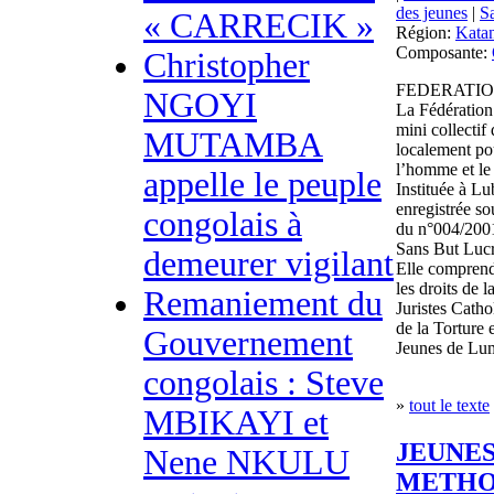
des jeunes
|
S
« CARRECIK »
Région:
Kata
Composante:
Christopher
FEDERATIO
NGOYI
La Fédération
mini collectif
MUTAMBA
localement pou
l’homme et le
appelle le peuple
Instituée à L
enregistrée s
congolais à
du n°004/2001
Sans But Lucr
demeurer vigilant
Elle comprend
les droits de
Remaniement du
Juristes Catho
de la Torture
Gouvernement
Jeunes de Lum
congolais : Steve
»
tout le texte
MBIKAYI et
JEUNE
Nene NKULU
METHO