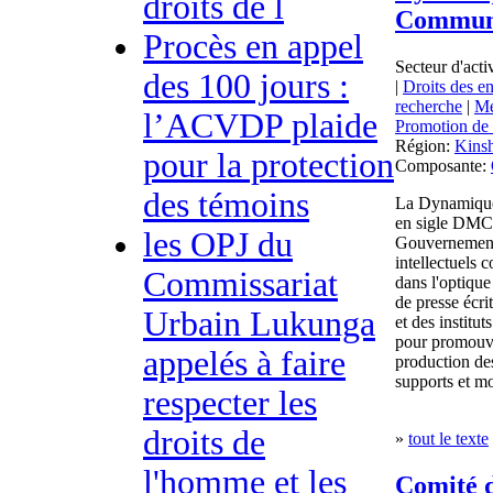
droits de l
Communi
Procès en appel
Secteur d'acti
des 100 jours :
|
Droits des en
recherche
|
Mé
l’ACVDP plaide
Promotion de
Région:
Kins
pour la protection
Composante:
des témoins
La Dynamique 
en sigle DMC
les OPJ du
Gouvernementa
intellectuels 
Commissariat
dans l'optique
de presse écri
Urbain Lukunga
et des institu
pour promouvoi
appelés à faire
production des
supports et m
respecter les
droits de
»
tout le texte
l'homme et les
Comité d