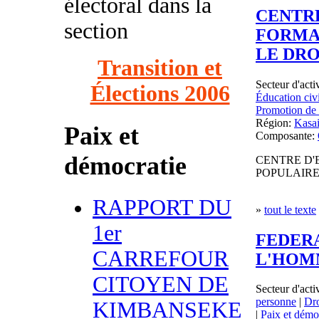
électoral dans la
CENTRE
section
FORMA
LE DR
Transition et
Secteur d'acti
Élections 2006
Éducation civ
Promotion de
Région:
Kasai
Paix et
Composante:
démocratie
CENTRE D'
POPULAIRE
RAPPORT DU
»
tout le texte
1er
FEDERA
CARREFOUR
L'HOM
CITOYEN DE
Secteur d'acti
personne
|
Dro
KIMBANSEKE
|
Paix et démo