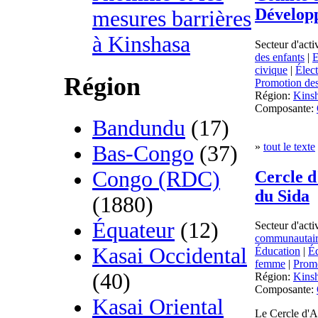
Dévelop
mesures barrières
à Kinshasa
Secteur d'acti
des enfants
|
E
civique
|
Élec
Région
Promotion des
Région:
Kins
Composante:
Bandundu
(17)
»
tout le texte
Bas-Congo
(37)
Congo (RDC)
Cercle d
du Sida
(1880)
Équateur
(12)
Secteur d'acti
communautai
Kasai Occidental
Éducation
|
Éd
femme
|
Promo
(40)
Région:
Kins
Composante:
Kasai Oriental
Le Cercle d'A