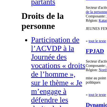
partants
Secteur d'acti
de la personn
Droits de la
Composante:
Région:
Kata
personne
JEUNES FE
Participation de
»
tout le texte
l’ACVDP à la
FPJAD
Journée des
Secteur d'acti
vocations « droits
Composante:
Région:
Nord
de l’homme »,
mise au point e
sur le thème « Je
politiques
m’engage à
»
tout le texte
défendre les
Dynamiqu