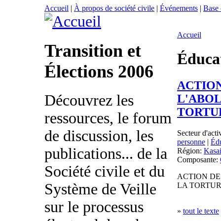
Accueil
|
À propos de société civile
|
Événements
|
Base
Accueil
Transition et
Éducat
Élections 2006
ACTION
Découvrez les
L'ABOL
TORTU
ressources, le forum
de discussion, les
Secteur d'acti
personne
|
Édu
publications... de la
Région:
Kasai
Composante:
Société civile et du
ACTION DE
Système de Veille
LA TORTUR
sur le processus
»
tout le texte