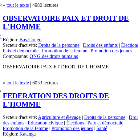
s
»
tout le texte
| 4980 lectures
OBSERVATOIRE PAIX ET DROIT DE
L'HOMME
à
Région:
Bas-Congo
Secteur d'activité:
Droits de la personne
|
Droits des enfants
|
Élection
Paix et démocratie
|
Promotion de la femme
|
Promotion des jeunes
Composante:
ONG des droits humains
OBSERVATOIRE PAIX ET DROIT DE L'HOMME
)
»
tout le texte
| 6033 lectures
)
FEDERATION DES DROITS DE
L'HOMME
Secteur d'activité:
Agriculture et élevage
|
Droits de la personne
|
Droi
des enfants
|
Éducation civique
|
Élections
|
Paix et démocratie
|
Promotion de la femme
|
Promotion des jeunes
|
Santé
Région:
Katanga