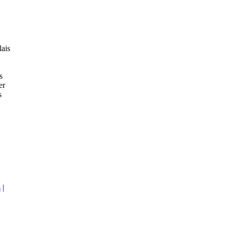
ais
s
er
s
s
|