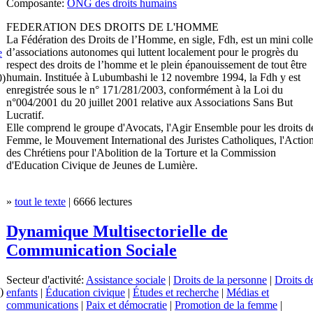
Composante:
ONG des droits humains
FEDERATION DES DROITS DE L'HOMME
La Fédération des Droits de l’Homme, en sigle, Fdh, est un mini colle
d’associations autonomes qui luttent localement pour le progrès du
e
respect des droits de l’homme et le plein épanouissement de tout être
humain. Instituée à Lubumbashi le 12 novembre 1994, la Fdh y est
0)
enregistrée sous le n° 171/281/2003, conformément à la Loi du
n°004/2001 du 20 juillet 2001 relative aux Associations Sans But
Lucratif.
Elle comprend le groupe d'Avocats, l'Agir Ensemble pour les droits de
Femme, le Mouvement International des Juristes Catholiques, l'Actio
des Chrétiens pour l'Abolition de la Torture et la Commission
d'Education Civique de Jeunes de Lumière.
»
tout le texte
| 6666 lectures
Dynamique Multisectorielle de
Communication Sociale
Secteur d'activité:
Assistance sociale
|
Droits de la personne
|
Droits d
)
enfants
|
Éducation civique
|
Études et recherche
|
Médias et
communications
|
Paix et démocratie
|
Promotion de la femme
|