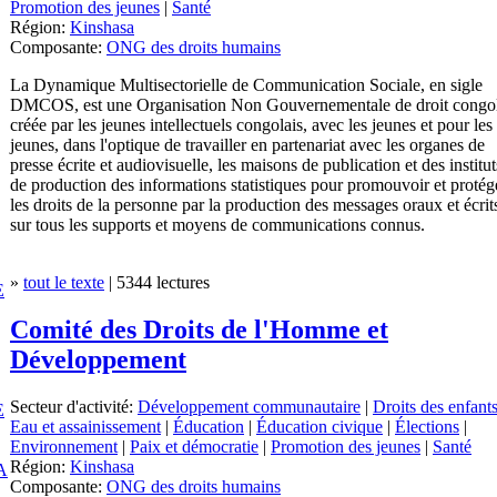
Promotion des jeunes
|
Santé
Région:
Kinshasa
Composante:
ONG des droits humains
La Dynamique Multisectorielle de Communication Sociale, en sigle
DMCOS, est une Organisation Non Gouvernementale de droit congol
créée par les jeunes intellectuels congolais, avec les jeunes et pour les
jeunes, dans l'optique de travailler en partenariat avec les organes de
presse écrite et audiovisuelle, les maisons de publication et des institut
de production des informations statistiques pour promouvoir et protég
les droits de la personne par la production des messages oraux et écrit
sur tous les supports et moyens de communications connus.
»
tout le texte
| 5344 lectures
E
Comité des Droits de l'Homme et
Développement
Secteur d'activité:
Développement communautaire
|
Droits des enfant
E
Eau et assainissement
|
Éducation
|
Éducation civique
|
Élections
|
Environnement
|
Paix et démocratie
|
Promotion des jeunes
|
Santé
Région:
Kinshasa
A
Composante:
ONG des droits humains