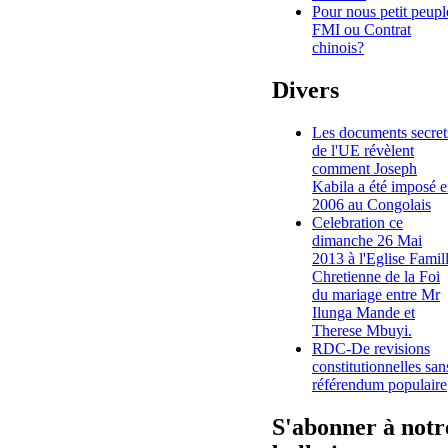
Pour nous petit peupl
FMI ou Contrat
chinois?
Divers
Les documents secret
de l'UE révèlent
comment Joseph
Kabila a été imposé 
2006 au Congolais
Celebration ce
dimanche 26 Mai
2013 à l'Eglise Famil
Chretienne de la Foi
du mariage entre Mr
Ilunga Mande et
Therese Mbuyi.
RDC-De revisions
constitutionnelles san
référendum populaire
S'abonner à notr