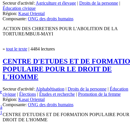
Secteur d'activité:
Agriculture et élevage
|
Droits de la personne
|
Éducation civique
Région:
Kasai Oriental
Composante:
ONG des droits humains
ACTION DES CHRETIENS POUR L'ABOLITION DE LA
TORTURE/MBUJI-MAYI
»
tout le texte
| 4484 lectures
CENTRE D'ETUDES ET DE FORMATI
POPULAIRE POUR LE DROIT DE
L'HOMME
Secteur d'activité:
Alphabétisation
|
Droits de la personne
|
Éducation
e
civique
|
Élections
|
Études et recherche
|
Promotion de la femme
Région:
Kasai Oriental
Composante:
ONG des droits humains
 à
 l
CENTRE D'ETUDES ET DE FORMATION POPULAIRE POUR
DROIT DE L'HOMME