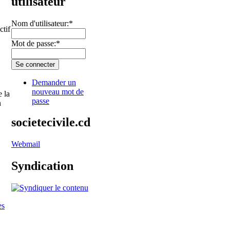
utilisateur
Nom d'utilisateur:
*
ctif
Mot de passe:
*
Demander un
nouveau mot de
 la
passe
n
societecivile.cd
Webmail
Syndication
es