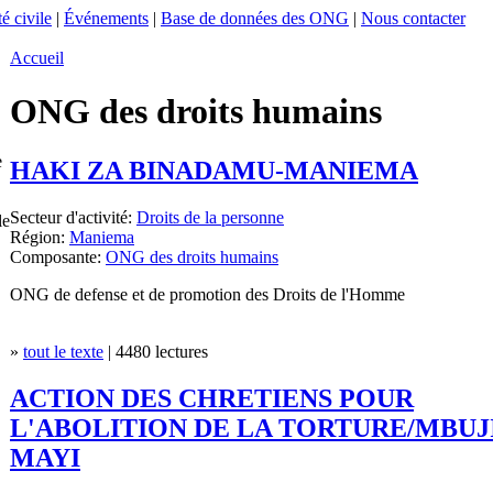
é civile
|
Événements
|
Base de données des ONG
|
Nous contacter
Accueil
ONG des droits humains
e
HAKI ZA BINADAMU-MANIEMA
Secteur d'activité:
Droits de la personne
le
Région:
Maniema
Composante:
ONG des droits humains
ONG de defense et de promotion des Droits de l'Homme
»
tout le texte
| 4480 lectures
ACTION DES CHRETIENS POUR
L'ABOLITION DE LA TORTURE/MBUJI
MAYI