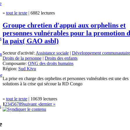
e
»
tout le texte
| 6882 lectures
Groupe chretien d'appui aux orphelins et
personnes vulnérables pour la promotion 
s
la paix( GAO asbl)
Secteur d'activité:
Assistance sociale
|
Développement communautair
en
Droits de la personne
|
Droits des enfants
Composante:
ONG des droits humains
Région:
Sud Kivu
le
La prise en charge des orphelins et personnes vulnérables est une des
solutions à la crise qui sécoue la RD Congo
»
tout le texte
| 10639 lectures
1
2
3
4
5
6
7
8
9
suivant ›
dernier »
s
e