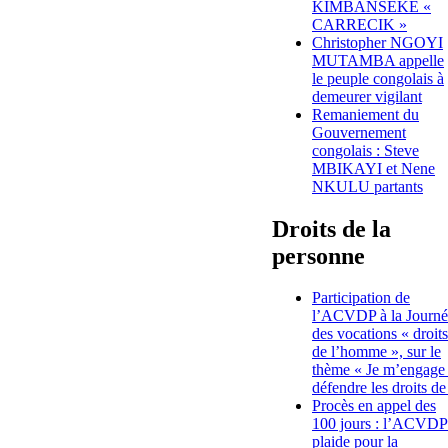
KIMBANSEKE «
CARRECIK »
Christopher NGOYI
MUTAMBA appelle
le peuple congolais à
demeurer vigilant
Remaniement du
Gouvernement
congolais : Steve
MBIKAYI et Nene
NKULU partants
Droits de la
personne
Participation de
l’ACVDP à la Journé
des vocations « droits
de l’homme », sur le
thème « Je m’engage
défendre les droits de
Procès en appel des
100 jours : l’ACVDP
plaide pour la