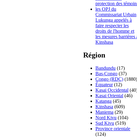
protection des témoin
les OPJ du
Commissariat Urbain
Lukunga appelés à
faire respecter les
droits de l'homme et
les mesures barrières 
Kinshasa
Région
Bandundu
(17)
Bas-Congo
(37)
Congo (RDC)
(1880
Équateur
(12)
Kasai Occidental
(40
Kasai Oriental
(46)
Katanga
(45)
Kinshasa
(609)
Maniema
(29)
Nord Kivu
(104)
Sud Kivu
(519)
Province orientale
(124)