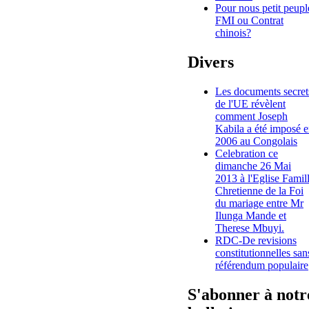
Pour nous petit peupl
FMI ou Contrat
chinois?
Divers
Les documents secret
de l'UE révèlent
comment Joseph
Kabila a été imposé 
2006 au Congolais
Celebration ce
dimanche 26 Mai
2013 à l'Eglise Famil
Chretienne de la Foi
du mariage entre Mr
Ilunga Mande et
Therese Mbuyi.
RDC-De revisions
constitutionnelles san
référendum populaire
S'abonner à notr