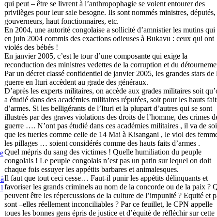
qui peut – être se livrent à l’anthropophagie se voient entourer des
privilèges pour leur sale besogne. Ils sont nommés ministres, députés,
gouverneurs, haut fonctionnaires, etc.
En 2004, une autorité congolaise a sollicité d’amnistier les mutins qui
en juin 2004 commis des exactions odieuses à Bukavu : ceux qui ont
violés des bébés !
En janvier 2005, c’est le tour d’une composante qui exige la
reconduction des ministres vedettes de la corruption et du détourneme
Par un décret classé confidentiel de janvier 2005, les grandes stars de 
guerre en Ituri accèdent au grade des généraux.
D’après les experts militaires, on accède aux grades militaires soit qu
a étudié dans des académies militaires réputées, soit pour les hauts fait
d’armes. Si les belligérants de l’Ituri et la plupart d’autres qui se sont
illustrés par des graves violations des droits de l’homme, des crimes d
guerre …. N’ont pas étudié dans ces académies militaires , il va de soi
que les tueries comme celle de 14 Mai à Kisangani , le viol des femme
les pillages … soient considérés comme des hauts faits d’armes .
Quel mépris du sang des victimes ! Quelle humiliation du peuple
e
congolais ! Le peuple congolais n’est pas un patin sur lequel on doit
chaque fois essuyer les appétits barbares et animalesques.
Il faut que tout ceci cesse… Faut-il punir les appétits délinquants et
 à
favoriser les grands criminels au nom de la concorde ou de la paix ? 
 l
peuvent être les répercussions de la culture de l’impunité ? Equité et p
sont –elles réellement inconciliables ? Par ce feuillet, le CPN appelle
toues les bonnes gens épris de justice et d’équité de réfléchir sur cette