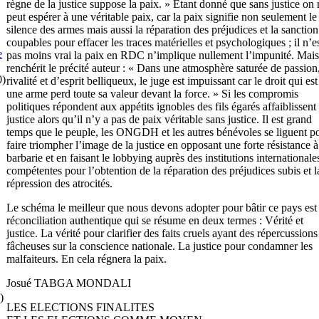
règne de la justice suppose la paix. » Etant donné que sans justice on 
peut espérer à une véritable paix, car la paix signifie non seulement le
silence des armes mais aussi la réparation des préjudices et la sanction
coupables pour effacer les traces matérielles et psychologiques ; il n’e
e
pas moins vrai la paix en RDC n’implique nullement l’impunité. Mais
renchérit le précité auteur : « Dans une atmosphère saturée de passion
0)
rivalité et d’esprit belliqueux, le juge est impuissant car le droit qui est
une arme perd toute sa valeur devant la force. » Si les compromis
politiques répondent aux appétits ignobles des fils égarés affaiblissent 
justice alors qu’il n’y a pas de paix véritable sans justice. Il est grand
temps que le peuple, les ONGDH et les autres bénévoles se liguent p
faire triompher l’image de la justice en opposant une forte résistance à
barbarie et en faisant le lobbying auprès des institutions internationale
compétentes pour l’obtention de la réparation des préjudices subis et l
répression des atrocités.
Le schéma le meilleur que nous devons adopter pour bâtir ce pays est 
réconciliation authentique qui se résume en deux termes : Vérité et
justice. La vérité pour clarifier des faits cruels ayant des répercussions
fâcheuses sur la conscience nationale. La justice pour condamner les
malfaiteurs. En cela régnera la paix.
Josué TABGA MONDALI
)
LES ELECTIONS FINALITES