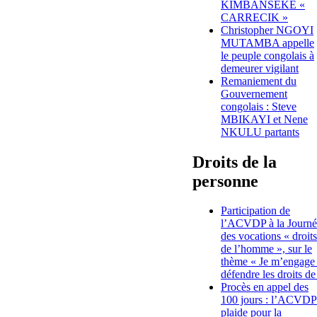
KIMBANSEKE «
CARRECIK »
Christopher NGOYI
MUTAMBA appelle
le peuple congolais à
demeurer vigilant
Remaniement du
Gouvernement
congolais : Steve
MBIKAYI et Nene
NKULU partants
Droits de la
personne
Participation de
l’ACVDP à la Journé
des vocations « droits
de l’homme », sur le
thème « Je m’engage
défendre les droits de
Procès en appel des
100 jours : l’ACVDP
plaide pour la