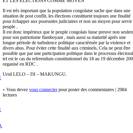
ET LES ELECTIONS COMME MOYEN
Il est très important que la population congolaise sache que dans une
situation de post conflit, les élections constituent toujours une finalité
pour échapper aux poursuites judiciaires et non un moyen pour servir 
peuple .
Il est donc impérieux que le peuple congolais fasse preuve non seule
pour son patriotisme flamboyant , mais aussi sa maturité après une
longue période de turbulence politique caractérisée par la violence et
divers abus. Pour éviter cette finalité aux criminels, Cela ne peut être
possible que par une participation politique dans le processus électoral
tel est le cas du referendum constitutionnel du 18 au 19 décembre 20
organisé en RDC .
Ursil LELO – DI – MAKUNGU.
E
» Vous devez
vous connecter
pour poster des commentaires | 2984
lectures
E
A