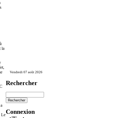
a
s
à
 la
r
et,
ue
Vendredi 07 août 2026
Rechercher
DC
 a
Connexion
« Le