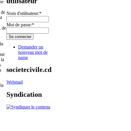
utilisateur
ne
 de
Nom d'utilisateur:
*
st
Mot de passe:
*
, de
la
Demander un
nouveau mot de
our
passe
 la
s
societecivile.cd
a
Webmail
la
Syndication