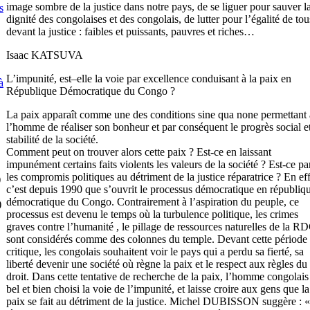
image sombre de la justice dans notre pays, de se liguer pour sauver l
s
dignité des congolaises et des congolais, de lutter pour l’égalité de tou
devant la justice : faibles et puissants, pauvres et riches…
Isaac KATSUVA
L’impunité, est–elle la voie par excellence conduisant à la paix en
à
République Démocratique du Congo ?
La paix apparaît comme une des conditions sine qua none permettant 
l’homme de réaliser son bonheur et par conséquent le progrès social et
stabilité de la société.
Comment peut on trouver alors cette paix ? Est-ce en laissant
impunément certains faits violents les valeurs de la société ? Est-ce pa
les compromis politiques au détriment de la justice réparatrice ? En eff
)
c’est depuis 1990 que s’ouvrit le processus démocratique en républiq
démocratique du Congo. Contrairement à l’aspiration du peuple, ce
)
processus est devenu le temps où la turbulence politique, les crimes
graves contre l’humanité , le pillage de ressources naturelles de la R
sont considérés comme des colonnes du temple. Devant cette période
critique, les congolais souhaitent voir le pays qui a perdu sa fierté, sa
liberté devenir une société où règne la paix et le respect aux règles du
droit. Dans cette tentative de recherche de la paix, l’homme congolais
bel et bien choisi la voie de l’impunité, et laisse croire aux gens que la
paix se fait au détriment de la justice. Michel DUBISSON suggère : 