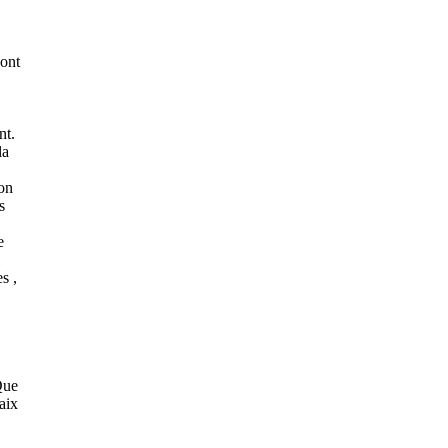
 ont
nt.
la
’on
s
e
s ,
Que
aix