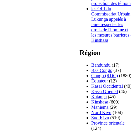
protection des témoin
les OPJ du
Commissariat Urbain
Lukunga appelés à
faire respecter les
droits de l'homme et
les mesures barrières 
Kinshasa
Région
Bandundu
(17)
Bas-Congo
(37)
Congo (RDC)
(1880
Équateur
(12)
Kasai Occidental
(40
Kasai Oriental
(46)
Katanga
(45)
Kinshasa
(609)
Maniema
(29)
Nord Kivu
(104)
Sud Kivu
(519)
Province orientale
(124)