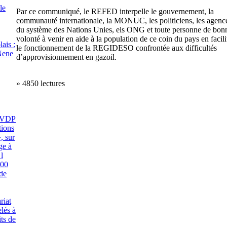
le
Par ce communiqué, le REFED interpelle le gouvernement, la
communauté internationale, la MONUC, les politiciens, les agenc
du système des Nations Unies, els ONG et toute personne de bon
volonté à venir en aide à la population de ce coin du pays en facili
ais :
le fonctionnement de la REGIDESO confrontée aux difficultés
Nene
d’approvisionnement en gazoil.
» 4850 lectures
ACVDP
tions
, sur
ge à
 l
100
de
riat
lés à
its de