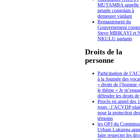
MUTAMBA appelle 
peuple congolais à
demeurer vigilant
Remaniement du
Gouvernement congol
Steve MBIKAYI et 
NKULU partants
Droits de la
personne
Participation de l’
à la Journée des voca
« droits de l’homme »
le thème « Je m’enga
défendre les droits de
Procès en appel des 
jours : l’ACVDP plai
pour la protection des
témoins
les OPJ du Commissa
Urbain Lukunga appe
faire respecter les dro