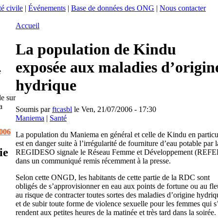
é civile
|
Événements
|
Base de données des ONG
|
Nous contacter
Accueil
La population de Kindu
exposée aux maladies d’origin
e
hydrique
le sur
a
Soumis par
ftcasbl
le Ven, 21/07/2006 - 17:30
Maniema
|
Santé
2006
La population du Maniema en général et celle de Kindu en particu
est en danger suite à l’irrégularité de fourniture d’eau potable par l
ie
REGIDESO signale le Réseau Femme et Développement (REFE
dans un communiqué remis récemment à la presse.
Selon cette ONGD, les habitants de cette partie de la RDC sont
obligés de s’approvisionner en eau aux points de fortune ou au fl
au risque de contracter toutes sortes des maladies d’origine hydriq
et de subir toute forme de violence sexuelle pour les femmes qui s
rendent aux petites heures de la matinée et très tard dans la soirée.