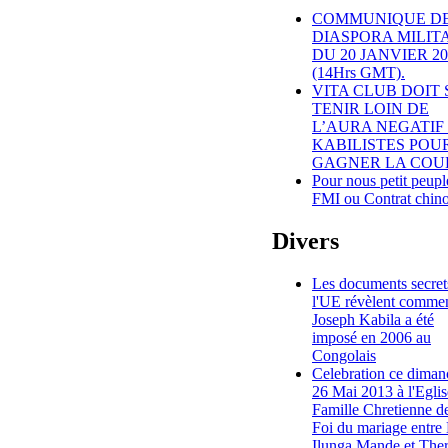
COMMUNIQUE DE
DIASPORA MILIT
DU 20 JANVIER 20
(14Hrs GMT).
VITA CLUB DOIT 
TENIR LOIN DE
L’AURA NEGATIF
KABILISTES POU
GAGNER LA COU
Pour nous petit peupl
FMI ou Contrat chino
Divers
Les documents secret
l'UE révèlent comme
Joseph Kabila a été
imposé en 2006 au
Congolais
Celebration ce diman
26 Mai 2013 à l'Eglis
Famille Chretienne de
Foi du mariage entre
Ilunga Mande et The