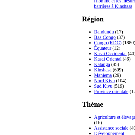
l'homme et les mesur
barrières à Kinshasa
Région
Bandundu
(17)
Bas-Congo
(37)
Congo (RDC)
(1880
Équateur
(12)
Kasai Occidental
(40
Kasai Oriental
(46)
Katanga
(45)
Kinshasa
(609)
Maniema
(29)
Nord Kivu
(104)
Sud Kivu
(519)
Province orientale
(1
Thème
Agriculture et élevag
(16)
Assistance sociale
(4
Développement