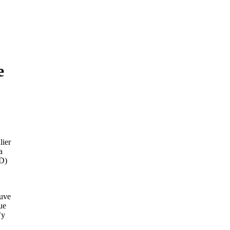
e
lier
a
D)
euve
ue
’y