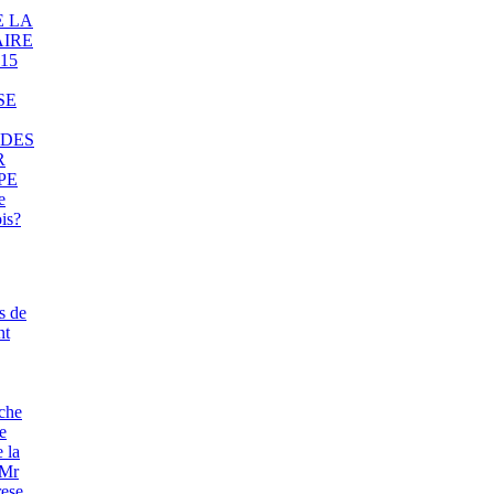
 LA
AIRE
15
SE
 DES
R
PE
e
is?
s de
nt
che
e
 la
 Mr
rese