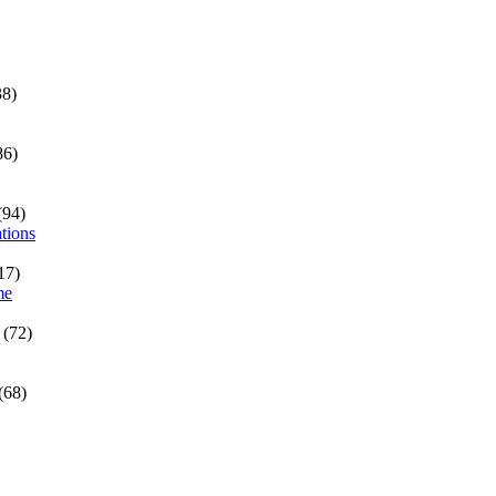
8)
86)
(94)
tions
17)
me
(72)
(68)