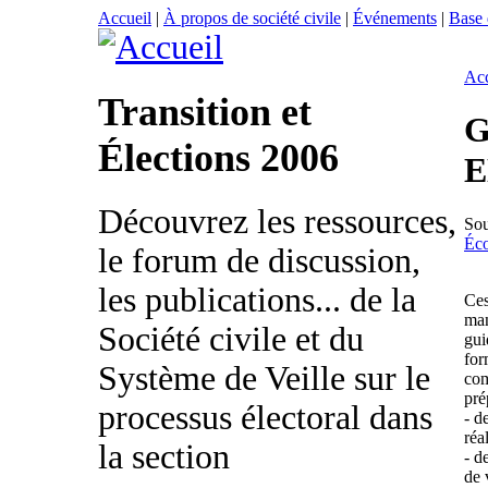
Accueil
|
À propos de société civile
|
Événements
|
Base
Acc
Transition et
G
Élections 2006
E
Découvrez les ressources,
So
Éc
le forum de discussion,
les publications... de la
Ces
man
Société civile et du
gui
for
Système de Veille sur le
com
pré
processus électoral dans
- d
réa
la section
- d
de 