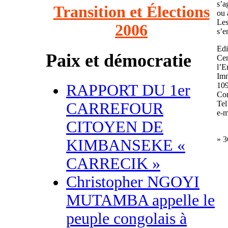
s’a
Transition et Élections
ou 
Les
2006
s’e
Ed
Paix et démocratie
Cen
l’E
Imm
109
RAPPORT DU 1er
Co
Tel
CARREFOUR
e-m
CITOYEN DE
» 3
KIMBANSEKE «
CARRECIK »
Christopher NGOYI
MUTAMBA appelle le
peuple congolais à