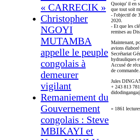
Quoiqu' il en
« CARRECIK »
que tout soit 
- l'objectif de 
Christopher
2020.
- Et que les cl
NGOYI
remises au Dis
MUTAMBA
Maintenant, po
avions élaboré
appelle le peuple
Secrétariat Gé
hydrauliques e
congolais à
Accusé de réce
de commande.
demeurer
Jules DINGA
vigilant
+ 243 813 781
didodinganga
Remaniement du
Gouvernement
» 1861 lecture
congolais : Steve
MBIKAYI et