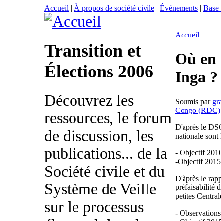
Accueil
|
À propos de société civile
|
Événements
|
Base
Accueil
Transition et
Où en 
Élections 2006
Inga ?
Découvrez les
Soumis par
gr
Congo (RDC)
ressources, le forum
D'après le DSCR
de discussion, les
nationale sont 
publications... de la
- Objectif 201
-Objectif 201
Société civile et du
D'àprès le rap
Système de Veille
préfaisabilité
petites Centra
sur le processus
- Observations