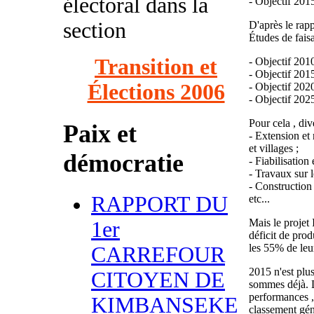
électoral dans la
- Objectif 201
section
D'après le rap
Études de fais
Transition et
- Objectif 201
- Objectif 201
Élections 2006
- Objectif 202
- Objectif 202
Pour cela , div
Paix et
- Extension et
et villages ;
démocratie
- Fiabilisation 
- Travaux sur 
- Construction
RAPPORT DU
etc...
Mais le projet 
1er
déficit de prod
les 55% de leur
CARREFOUR
2015 n'est plu
CITOYEN DE
sommes déjà. D
performances ,
KIMBANSEKE
classement gén