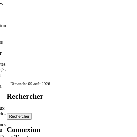
es
tion
s
es
r
tes
agés
s
Dimanche 09 août 2026
a
t
Rechercher
aux
rde-
anes
Connexion
ou
rs.