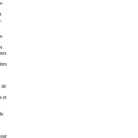
s-
t
,
re
et
 aux
ires
t de
s et
de
pour