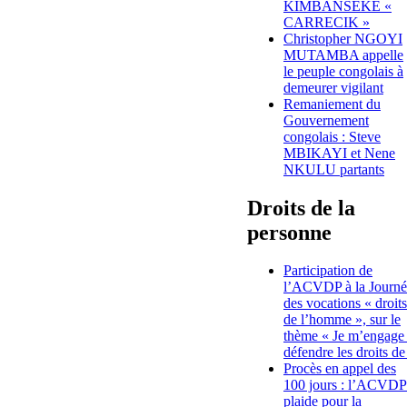
KIMBANSEKE «
CARRECIK »
Christopher NGOYI
MUTAMBA appelle
le peuple congolais à
demeurer vigilant
Remaniement du
Gouvernement
congolais : Steve
MBIKAYI et Nene
NKULU partants
Droits de la
personne
Participation de
l’ACVDP à la Journé
des vocations « droits
de l’homme », sur le
thème « Je m’engage
défendre les droits de
Procès en appel des
100 jours : l’ACVDP
plaide pour la