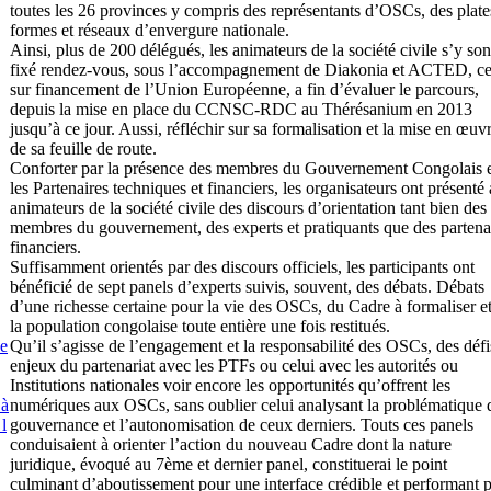
toutes les 26 provinces y compris des représentants d’OSCs, des plate
formes et réseaux d’envergure nationale.
Ainsi, plus de 200 délégués, les animateurs de la société civile s’y son
fixé rendez-vous, sous l’accompagnement de Diakonia et ACTED, ce
sur financement de l’Union Européenne, a fin d’évaluer le parcours,
depuis la mise en place du CCNSC-RDC au Thérésanium en 2013
jusqu’à ce jour. Aussi, réfléchir sur sa formalisation et la mise en œuv
de sa feuille de route.
Conforter par la présence des membres du Gouvernement Congolais 
les Partenaires techniques et financiers, les organisateurs ont présenté
animateurs de la société civile des discours d’orientation tant bien des
membres du gouvernement, des experts et pratiquants que des partena
financiers.
Suffisamment orientés par des discours officiels, les participants ont
bénéficié de sept panels d’experts suivis, souvent, des débats. Débats
d’une richesse certaine pour la vie des OSCs, du Cadre à formaliser e
la population congolaise toute entière une fois restitués.
Qu’il s’agisse de l’engagement et la responsabilité des OSCs, des défi
e
enjeux du partenariat avec les PTFs ou celui avec les autorités ou
Institutions nationales voir encore les opportunités qu’offrent les
numériques aux OSCs, sans oublier celui analysant la problématique 
 à
gouvernance et l’autonomisation de ceux derniers. Touts ces panels
 l
conduisaient à orienter l’action du nouveau Cadre dont la nature
juridique, évoqué au 7ème et dernier panel, constituerai le point
culminant d’aboutissement pour une interface crédible et performant 