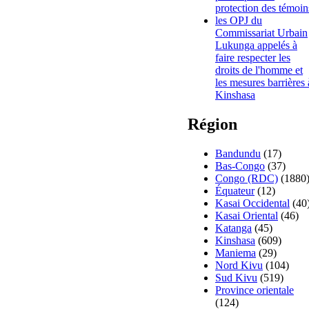
protection des témoin
les OPJ du
Commissariat Urbain
Lukunga appelés à
faire respecter les
droits de l'homme et
les mesures barrières 
Kinshasa
Région
Bandundu
(17)
Bas-Congo
(37)
Congo (RDC)
(1880
Équateur
(12)
Kasai Occidental
(40
Kasai Oriental
(46)
Katanga
(45)
Kinshasa
(609)
Maniema
(29)
Nord Kivu
(104)
Sud Kivu
(519)
Province orientale
(124)