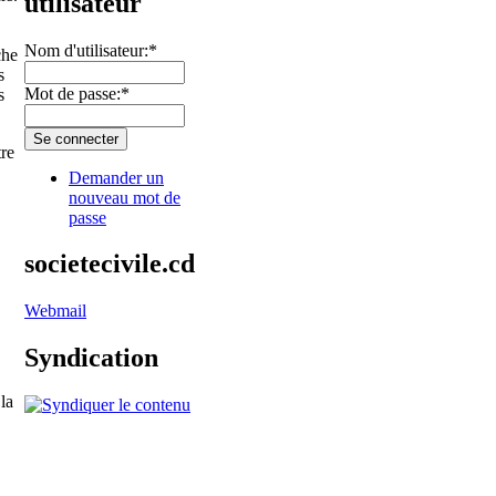
utilisateur
Nom d'utilisateur:
*
che
s
Mot de passe:
*
s
tre
Demander un
nouveau mot de
passe
societecivile.cd
Webmail
Syndication
la