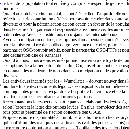
le bien de la population tout entière y compris le respect de genre et d
s
minorités.
Quand aux ateliers, cinq au total, ils ont étés le lien d’approfondir nos
réflexions et de contribution d’idées pour assoir le cadre dans toute sa
diversité et pour la pérennisation de son action en faveur de la popula
dans le cadre d’un partenariat responsable aussi bien avec les autorité
nationales qu’avec les institutions ou organismes internationaux.
à
Avec la participation de tous, des options fondamentales ont étés levé
pour la mise en place des outils de gouvernance du cadre, pour le
partenariat OSC-pouvoir public, pour le partenariat OSC-PTFs et pou
une déclaration dite de Kinshasa.
Quand à nous, nous avons estimé qu’une mise en œuvre loyale de tou
ces options, fera la fierté de notre cadre. Car, nos efforts ont étés eng
en donnant les meilleurs de nous dans la participation et des privation
)
diverses.
Les antivaleurs incarnés par les « Wumelistes » doivent trouver dans l
)
monture finale des documents légaux, des dispositifs chronométrées e
contraignantes pour la sauvegarde de l’esprit de l’alternance et de la
rotation selon les mécanismes approuvés par tous.
Recommandons le respect des participants en élaborant les textes lég
selon l’esprit et la lettre des options levées. En plus, compléter des ga
fous pour la pérennité de l’action collective des OSCs.
Proposons notre disponibilité à contribuer à la bonne marche des org
qui souffriront des manques des animateurs (voir les postes vacants) 
encore notre contribution au processus d’habillage des textes fondateu