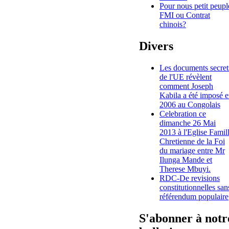
Pour nous petit peupl
FMI ou Contrat
chinois?
Divers
Les documents secret
de l'UE révèlent
comment Joseph
Kabila a été imposé 
2006 au Congolais
Celebration ce
dimanche 26 Mai
2013 à l'Eglise Famil
Chretienne de la Foi
du mariage entre Mr
Ilunga Mande et
Therese Mbuyi.
RDC-De revisions
constitutionnelles san
référendum populaire
S'abonner à notr