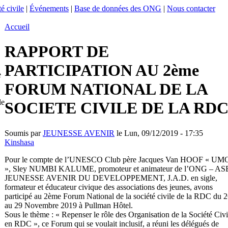
é civile
|
Événements
|
Base de données des ONG
|
Nous contacter
Accueil
RAPPORT DE
PARTICIPATION AU 2ème
e
FORUM NATIONAL DE LA
le
SOCIETE CIVILE DE LA RD
Soumis par
JEUNESSE AVENIR
le Lun, 09/12/2019 - 17:35
Kinshasa
Pour le compte de l’UNESCO Club père Jacques Van HOOF « UM
», Sley NUMBI KALUME, promoteur et animateur de l’ONG – AS
JEUNESSE AVENIR DU DEVELOPPEMENT, J.A.D. en sigle,
formateur et éducateur civique des associations des jeunes, avons
participé au 2ème Forum National de la société civile de la RDC du 
au 29 Novembre 2019 à Pullman Hôtel.
Sous le thème : « Repenser le rôle des Organisation de la Société Civi
en RDC », ce Forum qui se voulait inclusif, a réuni les délégués de