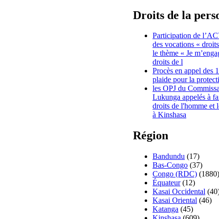
Droits de la per
Participation de l’A
des vocations « droit
le thème « Je m’engag
droits de l
Procès en appel des 
plaide pour la protec
les OPJ du Commissa
Lukunga appelés à fai
droits de l'homme et 
à Kinshasa
Région
Bandundu
(17)
Bas-Congo
(37)
Congo (RDC)
(1880
Équateur
(12)
Kasai Occidental
(40
Kasai Oriental
(46)
Katanga
(45)
Kinshasa
(609)