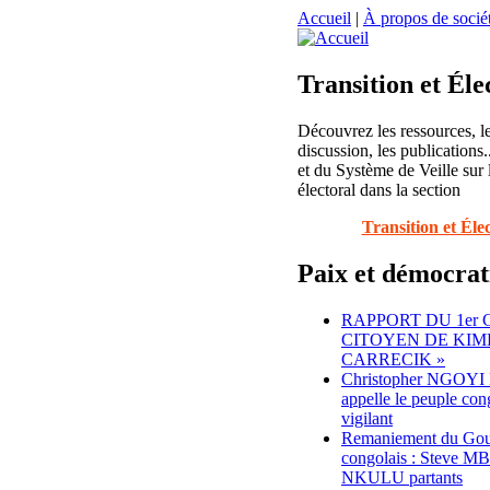
Accueil
|
À propos de sociét
Transition et Éle
Découvrez les ressources, l
discussion, les publications..
et du Système de Veille sur 
électoral dans la section
Transition et Éle
Paix et démocrat
RAPPORT DU 1er
CITOYEN DE KIM
CARRECIK »
Christopher NGO
appelle le peuple con
vigilant
Remaniement du Go
congolais : Steve M
NKULU partants