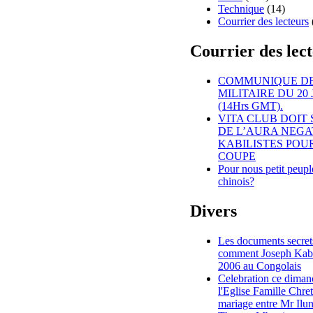
Technique
(14)
Courrier des lecteurs
Courrier des lec
COMMUNIQUE DE
MILITAIRE DU 20 
(14Hrs GMT).
VITA CLUB DOIT 
DE L’AURA NEGA
KABILISTES POU
COUPE
Pour nous petit peup
chinois?
Divers
Les documents secret
comment Joseph Kabi
2006 au Congolais
Celebration ce dima
l'Eglise Famille Chre
mariage entre Mr Ilu