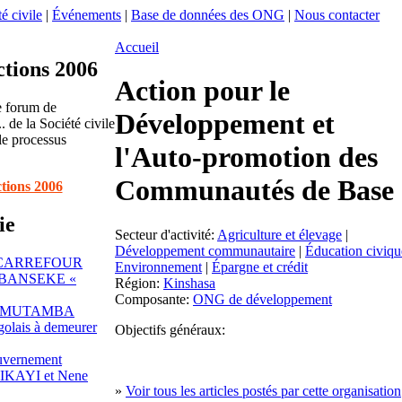
é civile
|
Événements
|
Base de données des ONG
|
Nous contacter
Accueil
ctions 2006
Action pour le
e forum de
Développement et
. de la Société civile
le processus
l'Auto-promotion des
Communautés de Base
ctions 2006
ie
Secteur d'activité:
Agriculture et élevage
|
Développement communautaire
|
Éducation civiqu
 CARREFOUR
Environnement
|
Épargne et crédit
BANSEKE «
Région:
Kinshasa
Composante:
ONG de développement
YI MUTAMBA
golais à demeurer
Objectifs généraux:
uvernement
BIKAYI et Nene
»
Voir tous les articles postés par cette organisation