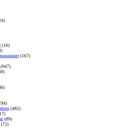
24)
e
(16)
0)
unautaire
(167)
(947)
8)
86)
(94)
tions
(482)
17)
me
(89)
(72)