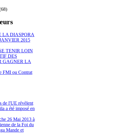
(68)
teurs
 LA DIASPORA
JANVIER 2015
SE TENIR LOIN
TIF DES
R GAGNER LA
le FMI ou Contrat
s de l'UE révèlent
la a été imposé en
nche 26 Mai 2013 à
tienne de la Foi du
nga Mande et