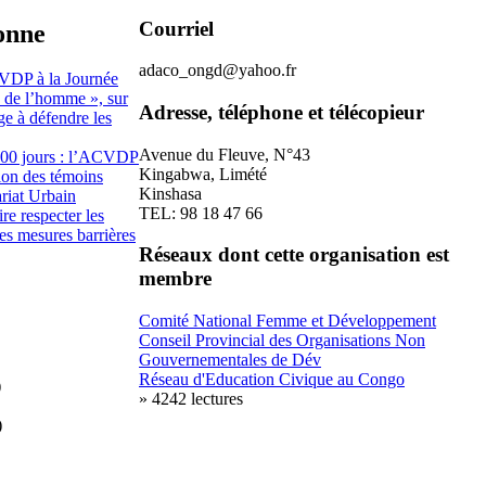
Courriel
sonne
adaco_ongd@yahoo.fr
CVDP à la Journée
s de l’homme », sur
Adresse, téléphone et télécopieur
e à défendre les
Avenue du Fleuve, N°43
100 jours : l’ACVDP
Kingabwa, Limété
tion des témoins
Kinshasa
riat Urbain
TEL: 98 18 47 66
re respecter les
les mesures barrières
Réseaux dont cette organisation est
membre
Comité National Femme et Développement
Conseil Provincial des Organisations Non
Gouvernementales de Dév
Réseau d'Education Civique au Congo
)
» 4242 lectures
)