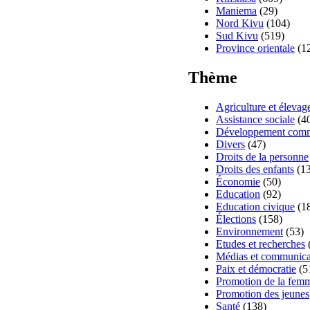
Maniema
(29)
Nord Kivu
(104)
Sud Kivu
(519)
Province orientale
(1
Thème
Agriculture et élevag
Assistance sociale
(4
Développement comm
Divers
(47)
Droits de la personne
Droits des enfants
(13
Économie
(50)
Education
(92)
Education civique
(1
Élections
(158)
Environnement
(53)
Etudes et recherches
Médias et communica
Paix et démocratie
(5
Promotion de la fem
Promotion des jeunes
Santé
(138)