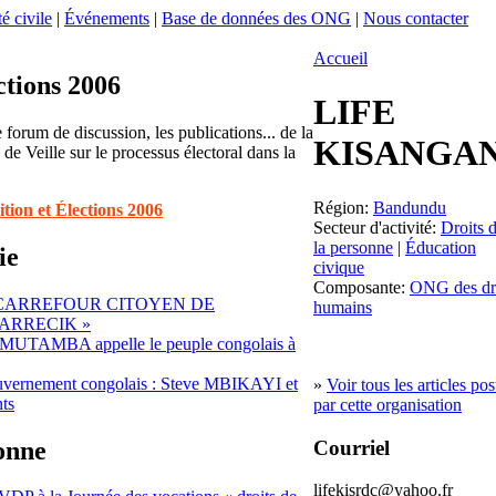
é civile
|
Événements
|
Base de données des ONG
|
Nous contacter
Accueil
ctions 2006
LIFE
 forum de discussion, les publications... de la
KISANGAN
de Veille sur le processus électoral dans la
Région:
Bandundu
ition et Élections 2006
Secteur d'activité:
Droits 
la personne
|
Éducation
ie
civique
Composante:
ONG des dr
 CARREFOUR CITOYEN DE
humains
ARRECIK »
MUTAMBA appelle le peuple congolais à
vernement congolais : Steve MBIKAYI et
»
Voir tous les articles pos
ts
par cette organisation
sonne
Courriel
lifekisrdc@yahoo.fr