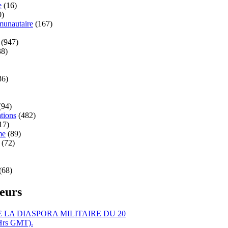
e
(16)
0)
unautaire
(167)
(947)
8)
86)
(94)
tions
(482)
17)
me
(89)
(72)
(68)
teurs
LA DIASPORA MILITAIRE DU 20
Hrs GMT).