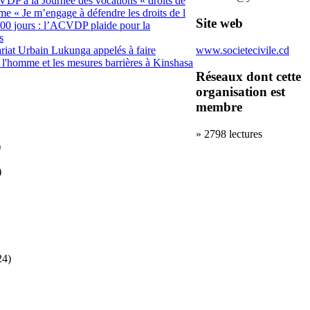
VDP à la Journée des vocations « droits de
me « Je m’engage à défendre les droits de l
Site web
100 jours : l’ACVDP plaide pour la
s
www.societecivile.cd
iat Urbain Lukunga appelés à faire
de l'homme et les mesures barrières à Kinshasa
Réseaux dont cette
organisation est
membre
» 2798 lectures
)
)
24)