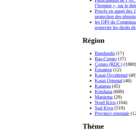
Participation de l’AC
l’homme », sur le thè
Procès en appel des 
protection des témoin
les OPJ du Commissar
respecter les droits 
Région
Bandundu
(17)
Bas-Congo
(37)
Congo (RDC)
(1880
Équateur
(12)
Kasai Occidental
(40
Kasai Oriental
(46)
Katanga
(45)
Kinshasa
(609)
Maniema
(29)
Nord Kivu
(104)
Sud Kivu
(519)
Province orientale
(1
Thème