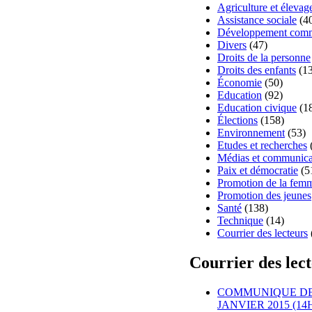
Agriculture et élevag
Assistance sociale
(4
Développement comm
Divers
(47)
Droits de la personne
Droits des enfants
(13
Économie
(50)
Education
(92)
Education civique
(1
Élections
(158)
Environnement
(53)
Etudes et recherches
Médias et communica
Paix et démocratie
(5
Promotion de la fem
Promotion des jeunes
Santé
(138)
Technique
(14)
Courrier des lecteurs
Courrier des lec
COMMUNIQUE DE 
JANVIER 2015 (14