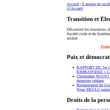
Accueil
|
À propos de sociét
Transition et Éle
Découvrez les ressources, le
Société civile et du Système 
section
Trans
Paix et démocrat
RAPPORT DU 1er
KIMBANSEKE « C
Christopher NGOYI 
demeurer vigilant
Remaniement du Gou
Nene NKULU partan
Droits de la per