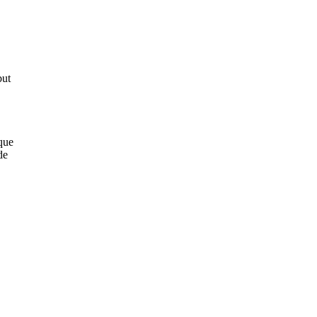
but
que
de