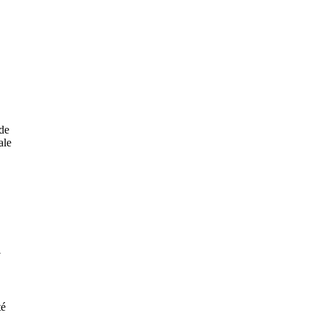
 de
ale
N
té