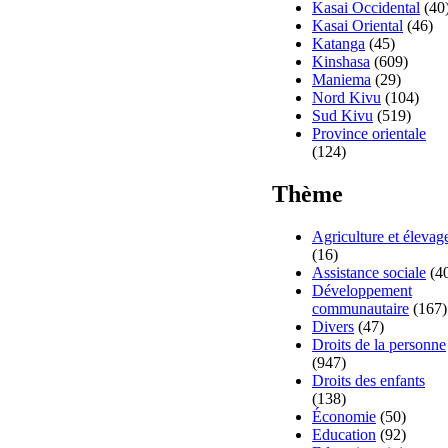
Kasai Occidental
(40
Kasai Oriental
(46)
Katanga
(45)
Kinshasa
(609)
Maniema
(29)
Nord Kivu
(104)
Sud Kivu
(519)
Province orientale
(124)
Thème
Agriculture et élevag
(16)
Assistance sociale
(4
Développement
communautaire
(167)
Divers
(47)
Droits de la personne
(947)
Droits des enfants
(138)
Économie
(50)
Education
(92)