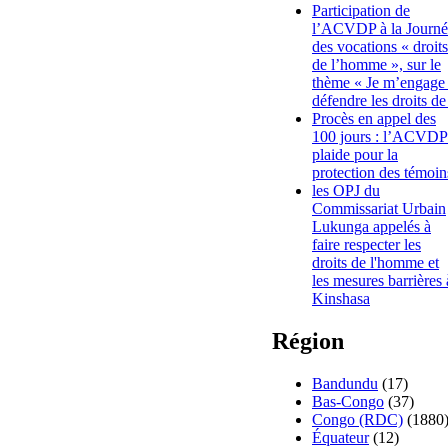
Participation de
l’ACVDP à la Journé
des vocations « droits
de l’homme », sur le
thème « Je m’engage
défendre les droits de
Procès en appel des
100 jours : l’ACVDP
plaide pour la
protection des témoin
les OPJ du
Commissariat Urbain
Lukunga appelés à
faire respecter les
droits de l'homme et
les mesures barrières 
Kinshasa
Région
Bandundu
(17)
Bas-Congo
(37)
Congo (RDC)
(1880
Équateur
(12)