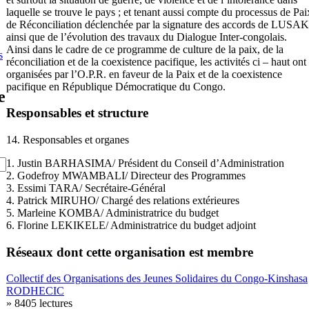
laquelle se trouve le pays ; et tenant aussi compte du processus de Pai
de Réconciliation déclenchée par la signature des accords de LUSA
ainsi que de l’évolution des travaux du Dialogue Inter-congolais.
Ainsi dans le cadre de ce programme de culture de la paix, de la
s
réconciliation et de la coexistence pacifique, les activités ci – haut ont
organisées par l’O.P.R. en faveur de la Paix et de la coexistence
pacifique en République Démocratique du Congo.
e
Responsables et structure
14. Responsables et organes
1. Justin BARHASIMA/ Président du Conseil d’Administration
2. Godefroy MWAMBALI/ Directeur des Programmes
3. Essimi TARA/ Secrétaire-Général
4. Patrick MIRUHO/ Chargé des relations extérieures
5. Marleine KOMBA/ Administratrice du budget
6. Florine LEKIKELE/ Administratrice du budget adjoint
Réseaux dont cette organisation est membre
Collectif des Organisations des Jeunes Solidaires du Congo-Kinshasa
RODHECIC
» 8405 lectures