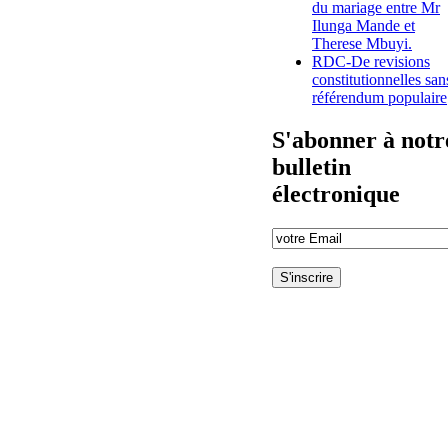
du mariage entre Mr
Ilunga Mande et
Therese Mbuyi.
RDC-De revisions
constitutionnelles san
référendum populaire
S'abonner à notr
bulletin
électronique