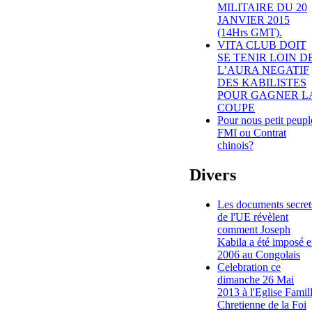
MILITAIRE DU 20
JANVIER 2015
(14Hrs GMT).
VITA CLUB DOIT
SE TENIR LOIN D
L’AURA NEGATIF
DES KABILISTES
POUR GAGNER L
COUPE
Pour nous petit peupl
FMI ou Contrat
chinois?
Divers
Les documents secret
de l'UE révèlent
comment Joseph
Kabila a été imposé 
2006 au Congolais
Celebration ce
dimanche 26 Mai
2013 à l'Eglise Famil
Chretienne de la Foi