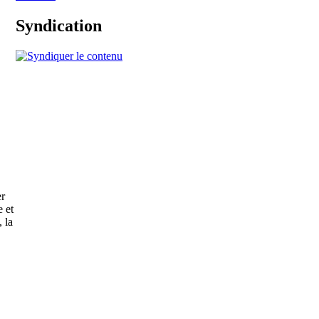
Syndication
er
 et
, la