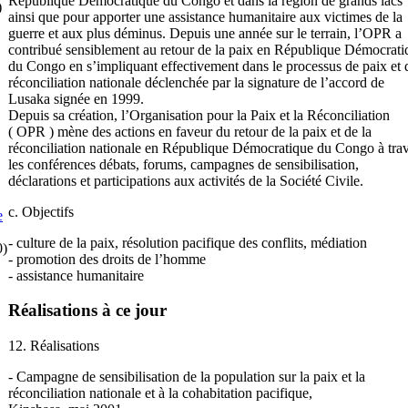
République Démocratique du Congo et dans la région de grands lacs
)
ainsi que pour apporter une assistance humanitaire aux victimes de la
guerre et aux plus déminus. Depuis une année sur le terrain, l’OPR a
contribué sensiblement au retour de la paix en République Démocrati
du Congo en s’impliquant effectivement dans le processus de paix et 
réconciliation nationale déclenchée par la signature de l’accord de
Lusaka signée en 1999.
Depuis sa création, l’Organisation pour la Paix et la Réconciliation
( OPR ) mène des actions en faveur du retour de la paix et de la
réconciliation nationale en République Démocratique du Congo à tra
les conférences débats, forums, campagnes de sensibilisation,
déclarations et participations aux activités de la Société Civile.
c. Objectifs
e
- culture de la paix, résolution pacifique des conflits, médiation
0)
- promotion des droits de l’homme
- assistance humanitaire
Réalisations à ce jour
12. Réalisations
- Campagne de sensibilisation de la population sur la paix et la
réconciliation nationale et à la cohabitation pacifique,