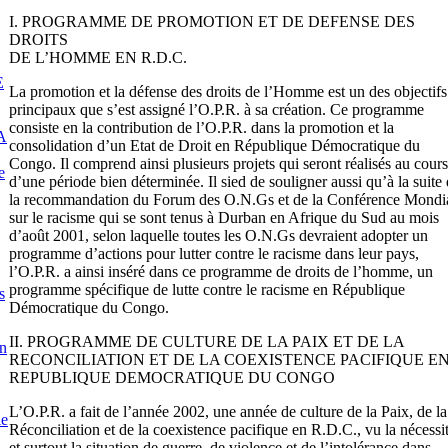
I. PROGRAMME DE PROMOTION ET DE DEFENSE DES
DROITS
DE L’HOMME EN R.D.C.
E
La promotion et la défense des droits de l’Homme est un des objectifs
principaux que s’est assigné l’O.P.R. à sa création. Ce programme
consiste en la contribution de l’O.P.R. dans la promotion et la
A
consolidation d’un Etat de Droit en République Démocratique du
Congo. Il comprend ainsi plusieurs projets qui seront réalisés au cours
e
d’une période bien déterminée. Il sied de souligner aussi qu’à la suite
la recommandation du Forum des O.N.Gs et de la Conférence Mondi
sur le racisme qui se sont tenus à Durban en Afrique du Sud au mois
d’août 2001, selon laquelle toutes les O.N.Gs devraient adopter un
programme d’actions pour lutter contre le racisme dans leur pays,
l’O.P.R. a ainsi inséré dans ce programme de droits de l’homme, un
programme spécifique de lutte contre le racisme en République
s
Démocratique du Congo.
II. PROGRAMME DE CULTURE DE LA PAIX ET DE LA
en
RECONCILIATION ET DE LA COEXISTENCE PACIFIQUE E
REPUBLIQUE DEMOCRATIQUE DU CONGO
L’O.P.R. a fait de l’année 2002, une année de culture de la Paix, de la
le
Réconciliation et de la coexistence pacifique en R.D.C., vu la nécessi
et surtout la situation de guerre, de violence et de l’intolérance dans