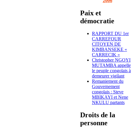
2006
Paix et
démocratie
RAPPORT DU 1er
CARREFOUR
CITOYEN DE
KIMBANSEKE «
CARRECIK »
Christopher NGOYI
MUTAMBA appelle
le peuple congolais à
demeurer vigilant
Remaniement du
Gouvernement
congolais : Steve
MBIKAYI et Nene
NKULU partants
Droits de la
personne