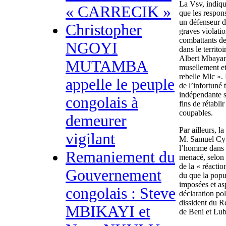
La Vsv, indique
« CARRECIK »
que les respon
un défenseur d
Christopher
graves violati
combattants de
NGOYI
dans le territ
Albert Mbayang
MUTAMBA
musellement et
rebelle Mlc ». 
appelle le peuple
de l’infortuné
indépendante s
congolais à
fins de rétablir
coupables.
demeurer
Par ailleurs, 
vigilant
M. Samuel Cypr
l’homme dans l
Remaniement du
menacé, selon 
de la « réactio
Gouvernement
du que la popul
imposées et asp
congolais : Steve
déclaration pol
dissident du Rc
MBIKAYI et
de Beni et Lub