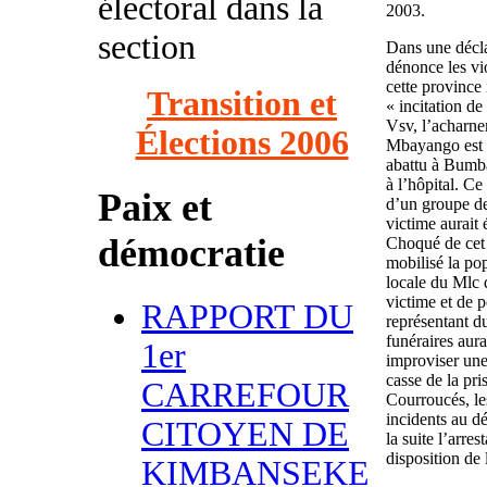
électoral dans la
2003.
section
Dans une décla
dénonce les vi
cette province
Transition et
« incitation de
Vsv, l’acharne
Élections 2006
Mbayango est p
abattu à Bumb
à l’hôpital. C
Paix et
d’un groupe de
victime aurait 
démocratie
Choqué de cet
mobilisé la po
locale du Mlc d
victime et de p
RAPPORT DU
représentant d
funéraires aura
1er
improviser une
casse de la pri
CARREFOUR
Courroucés, le
incidents au d
CITOYEN DE
la suite l’arre
disposition de
KIMBANSEKE