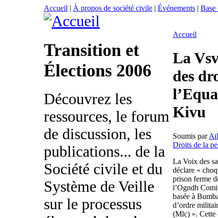
Accueil
|
À propos de société civile
|
Événements
|
Base
Accueil
Transition et
La Vsv
Élections 2006
des dr
l’Equa
Découvrez les
Kivu
ressources, le forum
de discussion, les
Soumis par
Ai
Droits de la p
publications... de la
La Voix des sa
Société civile et du
déclare « choq
prison ferme 
Système de Veille
l’Ogndh Comité
basée à Bumba,
sur le processus
d’ordre milita
(Mlc) ». Cette