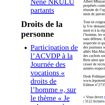
Nene NKULU
Albert Mbayang
perpétrés contr
partants
réussite de l’o
mois de janvie
Droits de la
Tout en exigea
la Vsv demande
mort et à la ré
personne
l’homme, les m
sans défense. E
respectée et qu
Participation de
des journaux s
alliés Mai-Mai
l’ACVDP à la
des cachots s
Beni ainsi que 
Journée des
cesser de recru
armées respect
vocations «
Desk Politique
droits de
www.lepotenti
Edition n°2735
l’homme », sur
le thème « Je
» Vous devez
| 3122 lectures