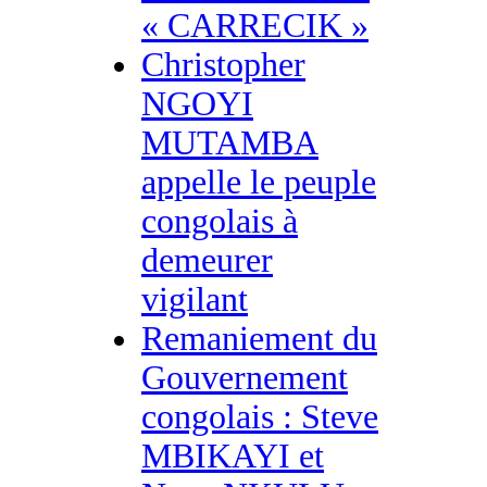
« CARRECIK »
Christopher
NGOYI
MUTAMBA
appelle le peuple
congolais à
demeurer
vigilant
Remaniement du
Gouvernement
congolais : Steve
MBIKAYI et