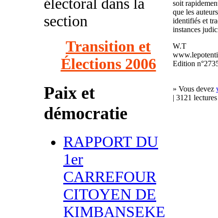
électoral dans la
soit rapidement
que les auteurs
section
identifiés et t
instances judic
Transition et
W.T
www.lepotenti
Élections 2006
Edition n°2735
Paix et
» Vous devez
| 3121 lectures
démocratie
RAPPORT DU
1er
CARREFOUR
CITOYEN DE
KIMBANSEKE