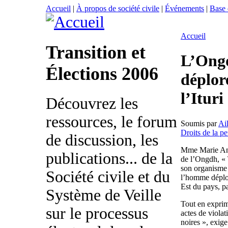
Accueil
|
À propos de société civile
|
Événements
|
Base
Accueil
Transition et
L’Ongd
Élections 2006
déplor
l’Ituri
Découvrez les
ressources, le forum
Soumis par
Ai
Droits de la p
de discussion, les
Mme Marie Ang
publications... de la
de l’Ongdh, « 
son organisme 
Société civile et du
l’homme déplor
Est du pays, pa
Système de Veille
Tout en exprim
sur le processus
actes de viola
noires », exi