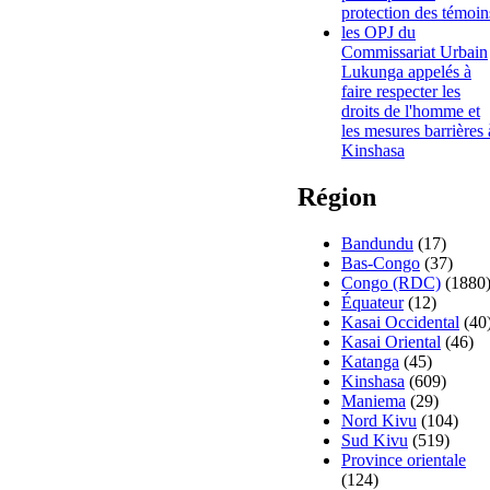
protection des témoin
les OPJ du
Commissariat Urbain
Lukunga appelés à
faire respecter les
droits de l'homme et
les mesures barrières 
Kinshasa
Région
Bandundu
(17)
Bas-Congo
(37)
Congo (RDC)
(1880
Équateur
(12)
Kasai Occidental
(40
Kasai Oriental
(46)
Katanga
(45)
Kinshasa
(609)
Maniema
(29)
Nord Kivu
(104)
Sud Kivu
(519)
Province orientale
(124)