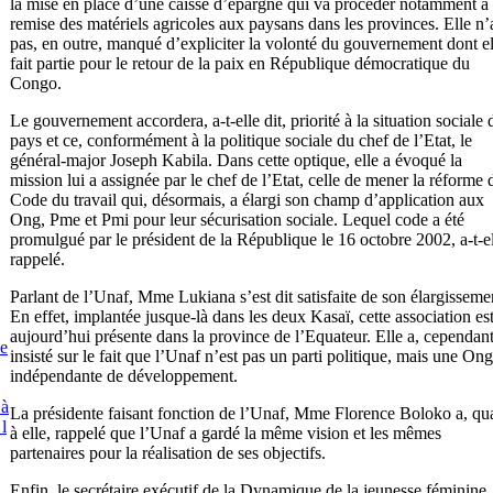
la mise en place d’une caisse d’épargne qui va procéder notamment à 
remise des matériels agricoles aux paysans dans les provinces. Elle n’
pas, en outre, manqué d’expliciter la volonté du gouvernement dont el
fait partie pour le retour de la paix en République démocratique du
Congo.
Le gouvernement accordera, a-t-elle dit, priorité à la situation sociale 
pays et ce, conformément à la politique sociale du chef de l’Etat, le
général-major Joseph Kabila. Dans cette optique, elle a évoqué la
mission lui a assignée par le chef de l’Etat, celle de mener la réforme 
Code du travail qui, désormais, a élargi son champ d’application aux
Ong, Pme et Pmi pour leur sécurisation sociale. Lequel code a été
promulgué par le président de la République le 16 octobre 2002, a-t-e
rappelé.
Parlant de l’Unaf, Mme Lukiana s’est dit satisfaite de son élargisseme
En effet, implantée jusque-là dans les deux Kasaï, cette association es
aujourd’hui présente dans la province de l’Equateur. Elle a, cependant
e
insisté sur le fait que l’Unaf n’est pas un parti politique, mais une Ong
indépendante de développement.
 à
La présidente faisant fonction de l’Unaf, Mme Florence Boloko a, qu
 l
à elle, rappelé que l’Unaf a gardé la même vision et les mêmes
partenaires pour la réalisation de ses objectifs.
Enfin, le secrétaire exécutif de la Dynamique de la jeunesse féminine