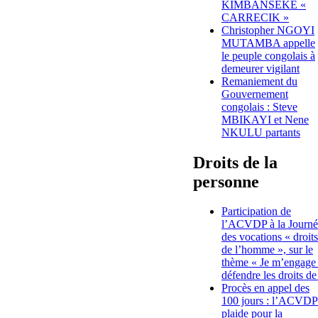
KIMBANSEKE «
CARRECIK »
Christopher NGOYI
MUTAMBA appelle
le peuple congolais à
demeurer vigilant
Remaniement du
Gouvernement
congolais : Steve
MBIKAYI et Nene
NKULU partants
Droits de la
personne
Participation de
l’ACVDP à la Journé
des vocations « droits
de l’homme », sur le
thème « Je m’engage
défendre les droits de
Procès en appel des
100 jours : l’ACVDP
plaide pour la