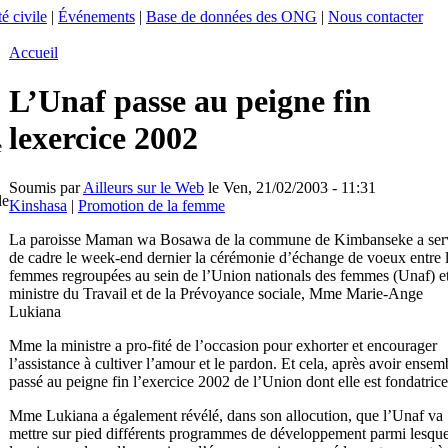
é civile
|
Événements
|
Base de données des ONG
|
Nous contacter
Accueil
L’Unaf passe au peigne fin
lexercice 2002
e
Soumis par
Ailleurs sur le Web
le Ven, 21/02/2003 - 11:31
le
Kinshasa
|
Promotion de la femme
La paroisse Maman wa Bosawa de la commune de Kimbanseke a ser
de cadre le week-end dernier la cérémonie d’échange de voeux entre 
femmes regroupées au sein de l’Union nationals des femmes (Unaf) et
ministre du Travail et de la Prévoyance sociale, Mme Marie-Ange
Lukiana
Mme la ministre a pro-fité de l’occasion pour exhorter et encourager
l’assistance à cultiver l’amour et le pardon. Et cela, après avoir ensem
passé au peigne fin l’exercice 2002 de l’Union dont elle est fondatrice
Mme Lukiana a également révélé, dans son allocution, que l’Unaf va
mettre sur pied différents programmes de développement parmi lesque