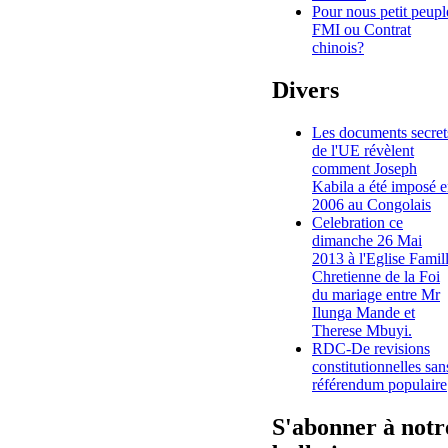
Pour nous petit peupl
FMI ou Contrat
chinois?
Divers
Les documents secret
de l'UE révèlent
comment Joseph
Kabila a été imposé 
2006 au Congolais
Celebration ce
dimanche 26 Mai
2013 à l'Eglise Famil
Chretienne de la Foi
du mariage entre Mr
Ilunga Mande et
Therese Mbuyi.
RDC-De revisions
constitutionnelles san
référendum populaire
S'abonner à notr