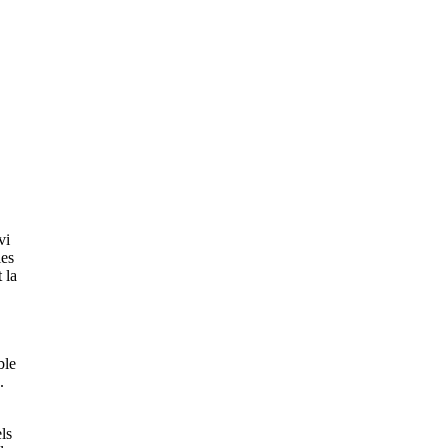
vi
les
 la
ble
.
ls