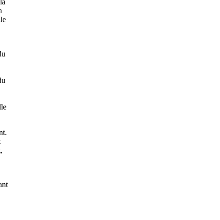
la
a
le
du
du
lle
nt.
t
,
ant