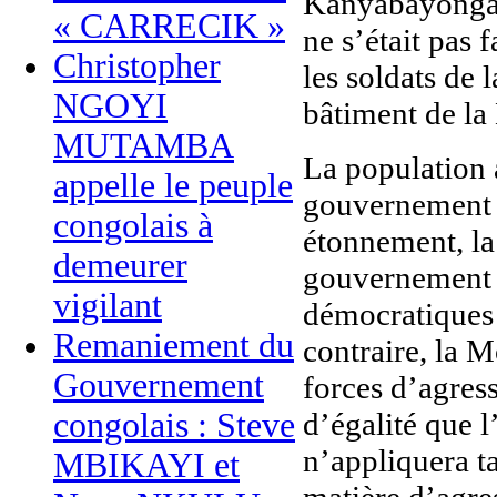
Kanyabayonga q
« CARRECIK »
ne s’était pas 
Christopher
les soldats de 
NGOYI
bâtiment de l
MUTAMBA
La population 
appelle le peuple
gouvernement l
congolais à
étonnement, la
demeurer
gouvernement c
vigilant
démocratiques 
Remaniement du
contraire, la M
Gouvernement
forces d’agres
congolais : Steve
d’égalité que 
n’appliquera ta
MBIKAYI et
matière d’agre