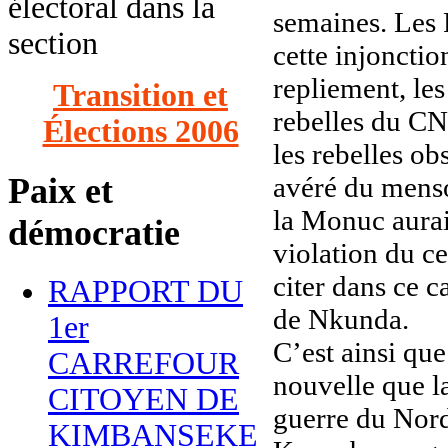
électoral dans la
semaines. Les
section
cette injoncti
repliement, le
Transition et
rebelles du CN
Élections 2006
les rebelles ob
Paix et
avéré du mens
la Monuc aurai
démocratie
violation du ce
citer dans ce c
RAPPORT DU
de Nkunda.
1er
C’est ainsi qu
CARREFOUR
nouvelle que l
CITOYEN DE
guerre du Nord
KIMBANSEKE