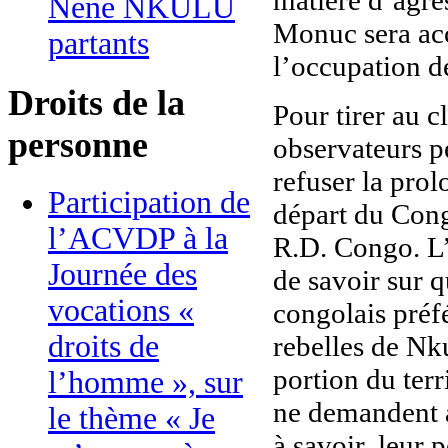
Nene NKULU
Monuc sera acc
partants
l’occupation d
Droits de la
Pour tirer au c
personne
observateurs p
refuser la pro
Participation de
départ du Congo
l’ACVDP à la
R.D. Congo. L’
Journée des
de savoir sur 
vocations «
congolais préf
droits de
rebelles de N
portion du terr
l’homme », sur
ne demandent 
le thème « Je
à savoir, leur