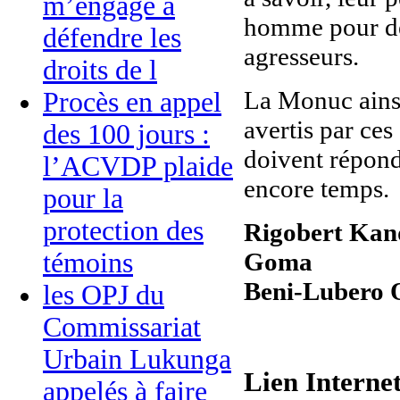
m’engage à
homme pour déf
défendre les
agresseurs.
droits de l
La Monuc ains
Procès en appel
avertis par ces
des 100 jours :
doivent répondr
l’ACVDP plaide
encore temps.
pour la
protection des
Rigobert Kan
Goma
témoins
Beni-Lubero 
les OPJ du
Commissariat
Urbain Lukunga
Lien Interne
appelés à faire