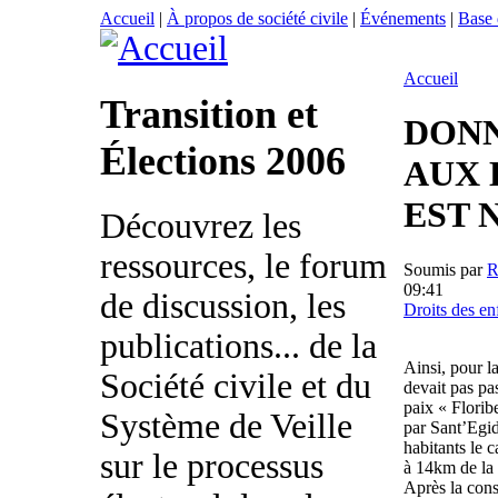
Accueil
|
À propos de société civile
|
Événements
|
Base
Accueil
Transition et
DONN
Élections 2006
AUX 
EST 
Découvrez les
ressources, le forum
Soumis par
09:41
de discussion, les
Droits des en
publications... de la
Ainsi, pour l
Société civile et du
devait pas pa
paix « Flori
Système de Veille
par Sant’Egid
habitants le
sur le processus
à 14km de la
Après la const