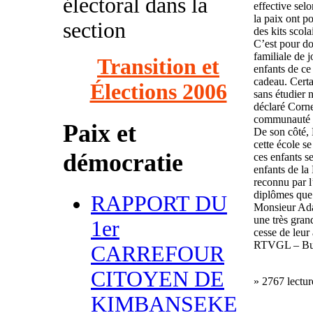
électoral dans la
effective selo
la paix ont po
section
des kits scola
C’est pour do
familiale de 
Transition et
enfants de ce
cadeau. Certai
Élections 2006
sans étudier 
déclaré Cor
communauté 
Paix et
De son côté
cette école se
démocratie
ces enfants s
enfants de l
reconnu par l
diplômes que t
RAPPORT DU
Monsieur Ada
une très gran
1er
cesse de leur
RTVGL – Bu
CARREFOUR
CITOYEN DE
» 2767 lectur
KIMBANSEKE