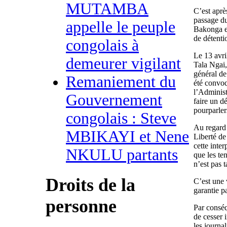
MUTAMBA
C’est aprè
passage d
appelle le peuple
Bakonga eu
de détenti
congolais à
Le 13 avri
demeurer vigilant
Tala Ngai,
général de
Remaniement du
été convoq
l’Administ
Gouvernement
faire un d
pourparler
congolais : Steve
Au regard 
MBIKAYI et Nene
Liberté d
cette inter
NKULU partants
que les te
n’est pas t
Droits de la
C’est une v
garantie p
personne
Par consé
de cesser 
les journal