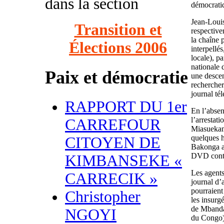
dans la section
démocrati
Jean-Loui
Transition et
respective
la chaîne 
Élections 2006
interpellé
locale), p
nationale 
Paix et démocratie
une descen
rechercher
journal tél
RAPPORT DU 1er
En l’absen
l’arrestat
CARREFOUR
Miasuekama
quelques h
CITOYEN DE
Bakonga a 
DVD conten
KIMBANSEKE «
Les agent
CARRECIK »
journal d’
pourraient
Christopher
les insurg
de Mbanda
NGOYI
du Congo)