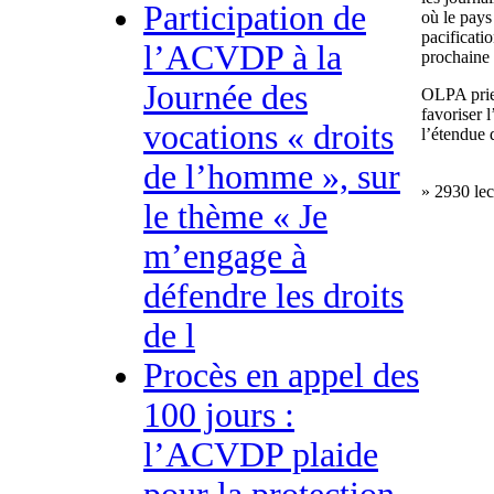
Participation de
où le pays 
pacificatio
l’ACVDP à la
prochaine 
Journée des
OLPA prie 
favoriser l
vocations « droits
l’étendue
de l’homme », sur
» 2930 lec
le thème « Je
m’engage à
défendre les droits
de l
Procès en appel des
100 jours :
l’ACVDP plaide