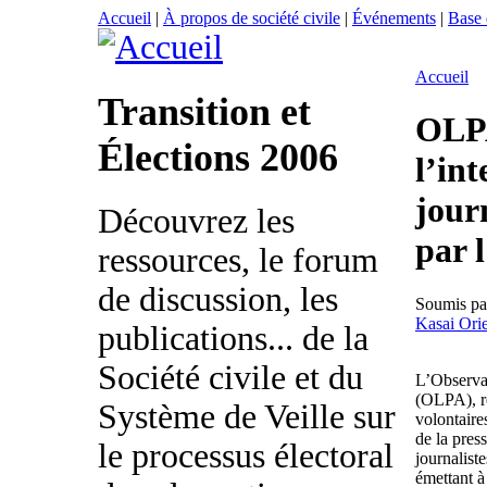
Accueil
|
À propos de société civile
|
Événements
|
Base
Accueil
Transition et
OLP
Élections 2006
l’int
jour
Découvrez les
par 
ressources, le forum
de discussion, les
Soumis p
Kasai Orie
publications... de la
Société civile et du
L’Observat
(OLPA), ré
Système de Veille sur
volontaire
de la pres
le processus électoral
journalist
émettant à