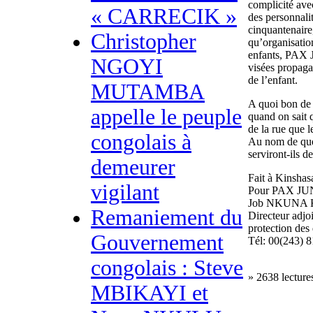
complicité avec
« CARRECIK »
des personnalit
cinquantenaire,
Christopher
qu’organisatio
enfants, PAX J
NGOYI
visées propaga
de l’enfant.
MUTAMBA
A quoi bon de b
appelle le peuple
quand on sait 
de la rue que l
congolais à
Au nom de quel
serviront-ils d
demeurer
Fait à Kinshasa
vigilant
Pour PAX J
Job NKUNA
Remaniement du
Directeur adjo
protection des 
Gouvernement
Tél: 00(243) 
congolais : Steve
» 2638 lecture
MBIKAYI et