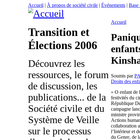
Accueil
|
À propos de société civile
|
Événements
|
Base
Accueil
Transition et
Paniqu
Élections 2006
enfant
Kinsha
Découvrez les
ressources, le forum
Soumis par
P
Droits des enf
de discussion, les
« O enfant de 
publications... de la
festivités du 
République Dém
Société civile et du
campagne lancé
ministre provin
Système de Veille
Actions human
collaboration 
sur le processus
l’Intérieur et
du Genre, de la