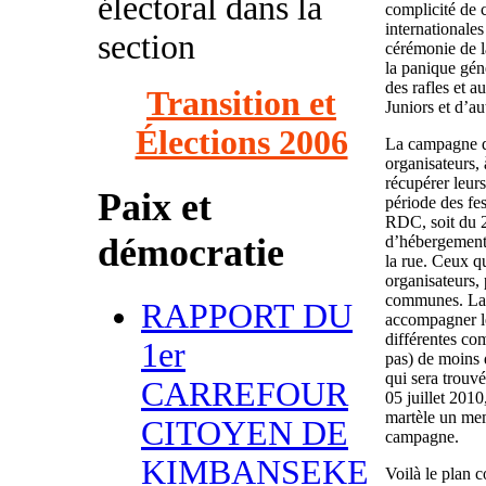
électoral dans la
complicité de c
internationales
section
cérémonie de l
la panique géné
des rafles et a
Transition et
Juniors et d’au
Élections 2006
La campagne qu
organisateurs, à
récupérer leurs
Paix et
période des fe
RDC, soit du 2
démocratie
d’hébergement 
la rue. Ceux qu
organisateurs, 
communes. La p
RAPPORT DU
accompagner le
différentes co
1er
pas) de moins 
qui sera trouvé
CARREFOUR
05 juillet 2010
martèle un mem
CITOYEN DE
campagne.
KIMBANSEKE
Voilà le plan c