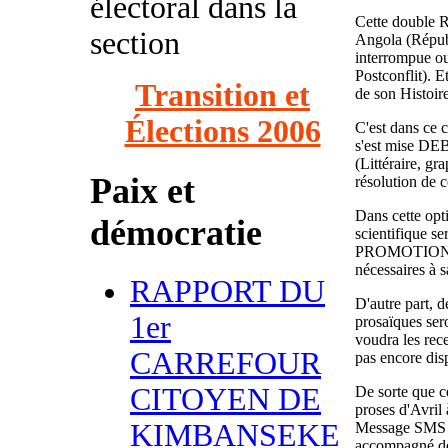
électoral dans la
Cette double R
section
Angola (Républ
interrompue ou
Postconflit). Et
Transition et
de son Histoire
Élections 2006
C'est dans ce c
s'est mise DEB
(Littéraire, gr
Paix et
résolution de 
Dans cette op
démocratie
scientifique s
PROMOTION C
nécessaires à s
RAPPORT DU
D'autre part, d
1er
prosaïques ser
voudra les rec
CARREFOUR
pas encore dis
CITOYEN DE
De sorte que c
proses d'Avril
KIMBANSEKE
Message SMS o
accompagné de 