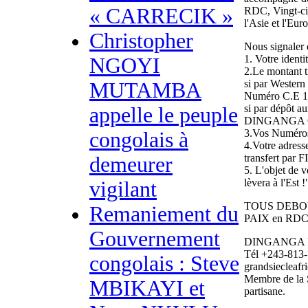
« CARRECIK »
RDC, Vingt-cin
l'Asie et l'Eur
Christopher
Nous signale
1. Votre identi
NGOYI
2.Le montant t
si par Wester
MUTAMBA
Numéro C.E 1
si par dépôt a
appelle le peuple
DINGANGA Cp
3.Vos Numéros
congolais à
4.Votre adress
transfert par
demeurer
5. L'objet de v
lèvera à l'Est !
vigilant
TOUS DEBOUT
Remaniement du
PAIX en RDC
Gouvernement
DINGANGA
Tél +243-813-
congolais : Steve
grandsiecleafr
Membre de la S
MBIKAYI et
partisane.