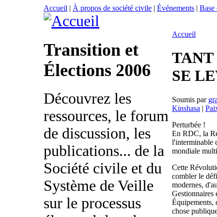
Accueil
|
À propos de société civile
|
Événements
|
Base
Accueil
Transition et
TANT
Élections 2006
SE LE
Découvrez les
Soumis par
gr
Kinshasa
|
Pai
ressources, le forum
Perturbée !
de discussion, les
En RDC, la Rév
l'interminable 
publications... de la
mondiale mult
Société civile et du
Cette Révolutio
combler le défi
Système de Veille
modernes, d'au
Gestionnaires e
sur le processus
Équipements, d
chose publique