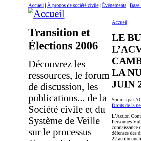
Accueil
|
À propos de société civile
|
Événements
|
Base
Accueil
Transition et
LE B
Élections 2006
L’AC
CAMB
Découvrez les
LA NU
ressources, le forum
JUIN 
de discussion, les
publications... de la
Soumis par
A
Droits de la p
Société civile et du
L’Action Contr
Système de Veille
Personnes Vul
connaissance d
sur le processus
défenses des d
22 au dimanche