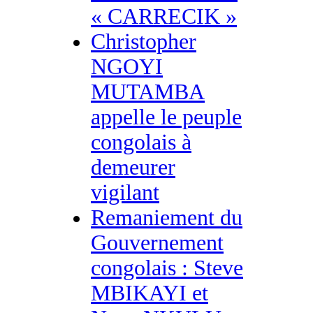
« CARRECIK »
Christopher
NGOYI
MUTAMBA
appelle le peuple
congolais à
demeurer
vigilant
Remaniement du
Gouvernement
congolais : Steve
MBIKAYI et