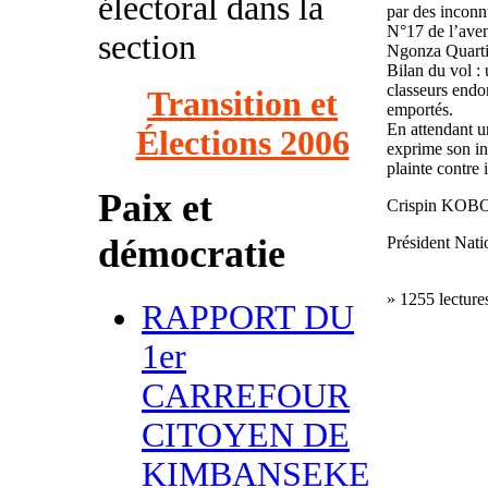
électoral dans la
par des inconn
N°17 de l’ave
section
Ngonza Quart
Bilan du vol :
classeurs end
Transition et
emportés.
En attendant u
Élections 2006
exprime son inq
plainte contre
Paix et
Crispin K
démocratie
Président Nat
» 1255 lecture
RAPPORT DU
1er
CARREFOUR
CITOYEN DE
KIMBANSEKE