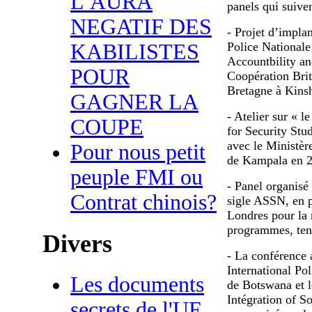
L’AURA
panels qui suiven
NEGATIF DES
- Projet d’impla
KABILISTES
Police National
Accountbility an
POUR
Coopération Bri
Bretagne à Kinsh
GAGNER LA
- Atelier sur « l
COUPE
for Security Stud
avec le Ministèr
Pour nous petit
de Kampala en 2
peuple FMI ou
- Panel organisé
Contrat chinois?
sigle ASSN, en p
Londres pour la r
programmes, ten
Divers
- La conférence 
International Po
Les documents
de Botswana et 
Intégration of S
secrets de l'UE