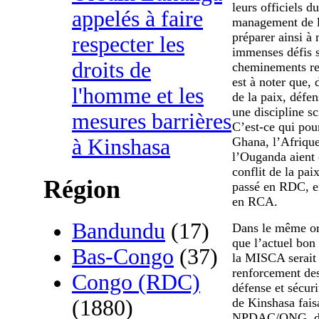
leurs officiels d
appelés à faire
management de la
préparer ainsi à 
respecter les
immenses défis s
droits de
cheminements res
est à noter que
l'homme et les
de la paix, défe
une discipline sc
mesures barrières
C’est-ce qui pou
Ghana, l’Afriqu
à Kinshasa
l’Ouganda aient 
conflit de la pai
Région
passé en RDC, en
en RCA.
Bandundu
(17)
Dans le même ord
que l’actuel bon
Bas-Congo
(37)
la MISCA serait 
renforcement des
Congo (RDC)
défense et sécur
de Kinshasa faisa
(1880)
NPDAC/ONG, des 