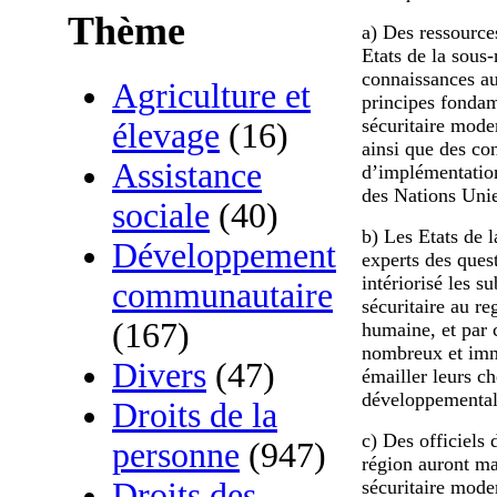
Thème
a) Des ressource
Etats de la sous-
connaissances au
Agriculture et
principes fondam
sécuritaire mode
élevage
(16)
ainsi que des co
Assistance
d’implémentation
des Nations Unie
sociale
(40)
b) Les Etats de 
Développement
experts des quest
intériorisé les s
communautaire
sécuritaire au r
(167)
humaine, et par 
nombreux et imme
Divers
(47)
émailler leurs c
développemental
Droits de la
c) Des officiels 
personne
(947)
région auront ma
sécuritaire moder
Droits des