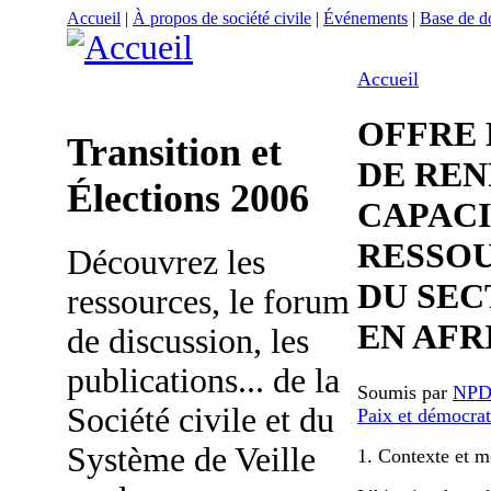
Accueil
|
À propos de société civile
|
Événements
|
Base de 
Accueil
OFFRE
Transition et
DE RE
Élections 2006
CAPACI
RESSO
Découvrez les
DU SEC
ressources, le forum
EN AFR
de discussion, les
publications... de la
Soumis par
NP
Société civile et du
Paix et démocrat
Système de Veille
1. Contexte et m