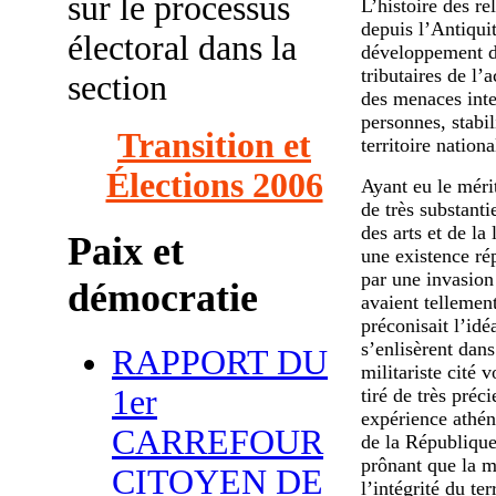
sur le processus
L’histoire des re
depuis l’Antiquit
électoral dans la
développement d
tributaires de l’
section
des menaces inter
personnes, stabili
Transition et
territoire nationa
Élections 2006
Ayant eu le mérit
de très substanti
des arts et de la
Paix et
une existence ré
par une invasion
démocratie
avaient tellemen
préconisait l’idé
s’enlisèrent dans
RAPPORT DU
militariste cité 
1er
tiré de très préc
expérience athén
CARREFOUR
de la République
prônant que la m
CITOYEN DE
l’intégrité du ter