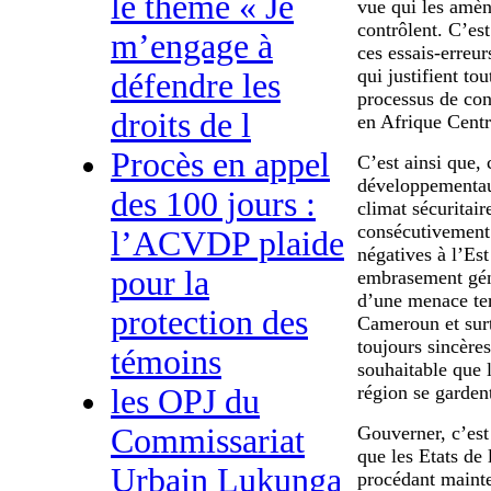
le thème « Je
vue qui les amèn
contrôlent. C’es
m’engage à
ces essais-erreu
qui justifient to
défendre les
processus de con
droits de l
en Afrique Centr
Procès en appel
C’est ainsi que, 
développementaux
des 100 jours :
climat sécuritai
consécutivement 
l’ACVDP plaide
négatives à l’Es
pour la
embrasement gén
d’une menace ter
protection des
Cameroun et surt
toujours sincères
témoins
souhaitable que l
région se gardent
les OPJ du
Gouverner, c’es
Commissariat
que les Etats de
Urbain Lukunga
procédant mainte