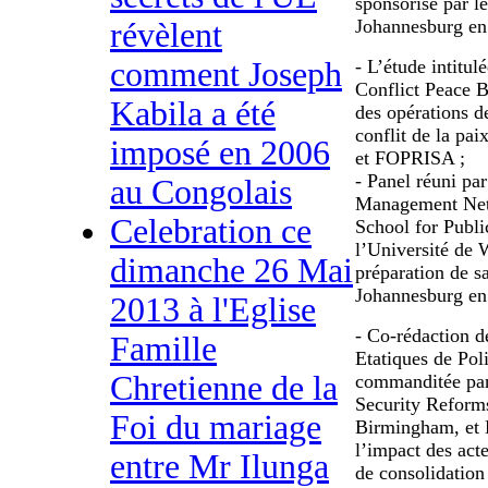
sponsorisé par l
Johannesburg en
révèlent
comment Joseph
- L’étude intitu
Conflict Peace B
Kabila a été
des opérations d
conflit de la p
imposé en 2006
et FOPRISA ;
- Panel réuni pa
au Congolais
Management Net
Celebration ce
School for Publ
l’Université de 
dimanche 26 Mai
préparation de s
Johannesburg en
2013 à l'Eglise
- Co-rédaction d
Famille
Etatiques de Pol
Chretienne de la
commanditée par
Security Reform
Foi du mariage
Birmingham, et D
l’impact des act
entre Mr Ilunga
de consolidation