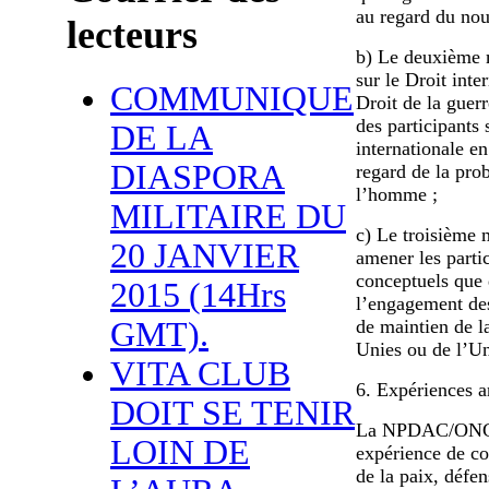
au regard du nou
lecteurs
b) Le deuxième 
sur le Droit int
COMMUNIQUE
Droit de la guerr
des participants 
DE LA
internationale en
DIASPORA
regard de la pro
l’homme ;
MILITAIRE DU
c) Le troisième 
20 JANVIER
amener les partic
conceptuels que 
2015 (14Hrs
l’engagement des
GMT).
de maintien de l
Unies ou de l’Un
VITA CLUB
6. Expériences 
DOIT SE TENIR
La NPDAC/ONG a
LOIN DE
expérience de c
de la paix, défens