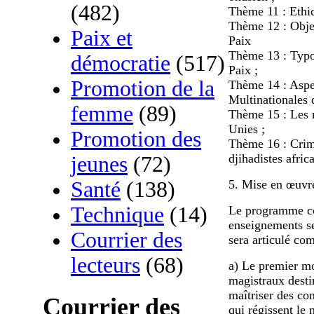
(482)
Thème 11 : Ethiq
Thème 12 : Objec
Paix et
Paix
Thème 13 : Typo
démocratie
(517)
Paix ;
Promotion de la
Thème 14 : Aspec
Multinationales 
femme
(89)
Thème 15 : Les m
Unies ;
Promotion des
Thème 16 : Crimi
djihadistes afric
jeunes
(72)
5. Mise en œuvre
Santé
(138)
Technique
(14)
Le programme con
enseignements se
Courrier des
sera articulé co
lecteurs
(68)
a) Le premier mo
magistraux desti
maîtriser des co
Courrier des
qui régissent le