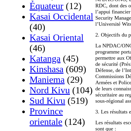
Équateur
(12)
RDC, dont des of
l’appui financie
Kasai Occidental
Security Manag
l’Université Wit
(40)
2. Objectifs du
Kasai Oriental
La NPDAC/ONG of
(46)
programme portan
Katanga
(45)
permettre aux Off
de sécurité (Pré
Kinshasa
(609)
Défense, de l’Int
Commissions Déf
Maniema
(29)
Armées et Police
Nord Kivu
(104)
de leurs connais
sécuritaire au re
Sud Kivu
(519)
sous-régional ass
Province
3. Les résultats
orientale
(124)
Les résultats es
sont que :