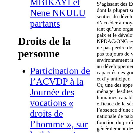
MBIKAYI et
S’agissant des E
dont la plupart 
Nene NKULU
sentier du dével
partants
d’accéder à moye
tant qu’une orga
paix et le dévelo
Droits de la
NPDAC/ONG estim
ne pas perdre d
personne
pas toujours de 
environnement im
au développement 
Participation de
capacités des go
et d’y anticiper.
l’ACVDP à la
Or, une des appr
Journée des
ménager lesdites
humaines capabl
vocations «
efficace de la sé
l’absence d’une s
droits de
nationale de paix
l’homme », sur
fonction du prof
généralement des