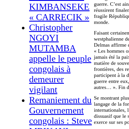
guerre. C’est ai
KIMBANSEKE
réussirent finale
« CARRECIK »
fragile Républiq
monde.
Christopher
Faisant certaine
NGOYI
westphalienne des
Delmas affirme q
MUTAMBA
« Les hommes ont
appelle le peuple
jamais été la pa
matière de souve
congolais à
frontières, des 
participent à la 
demeurer
guerre entre eux,
autres… ». Fin d
vigilant
Remaniement du
Se montrant plus
langage de la for
Gouvernement
internationales, l
dissuasif que le 
congolais : Steve
exerce sur ses po