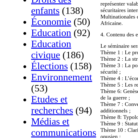
représenter vala
enfants
(138)
sécuritaires inte
Multinationales 
Économie
(50)
Africaine.
Education
(92)
4. Contenu des e
Education
Le séminaire sera
Thème 1 : Le pro
civique
(186)
Thème 2 : La str
Élections
(158)
Thème 3 : La pol
sécurité ;
Environnement
Thème 4 : L’écon
Thème 5 : Les rel
(53)
Thème 6: Genèse,
Etudes et
de la guerre ;
Thème 7 : Conve
recherches
(94)
additionnels ;
Thème 8: Typolog
Médias et
Thème 9 : Statut
Thème 10 : Clari
communications
onusien ;